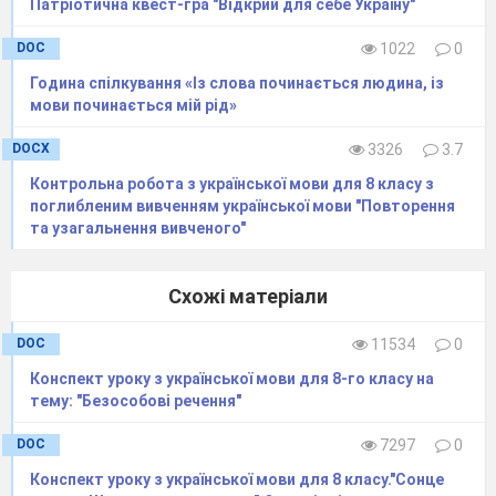
Патріотична квест-гра "Відкрий для себе Україну"
DOC
1022
0
Година спілкування «Із слова починається людина, із
мови починається мій рід»
DOCX
3326
3.7
Контрольна робота з української мови для 8 класу з
поглибленим вивченням української мови "Повторення
та узагальнення вивченого"
Схожі матеріали
DOC
11534
0
Конспект уроку з української мови для 8-го класу на
тему: "Безособові речення"
DOC
7297
0
Конспект уроку з української мови для 8 класу."Сонце