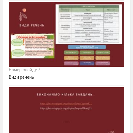
Номер слайду 7
Види речень