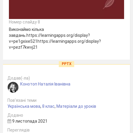
Номер слайду 8
Виконаймо кілька
завдань.https://learningapps.org/display?
v=pe1gxixe521https://learningapps.org/display?
v=pezf7kwvj21
PPTX
Додав(-ла)
Конотоп Наталія Іванівна
Пов’язані теми
Українська мова
,
8 клас
,
Матеріали до уроків
Додано
9 листопада 2021
Переглядів