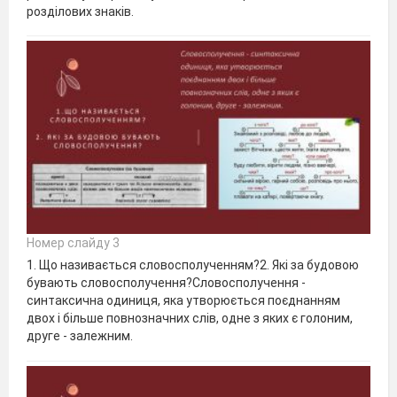
розділових знаків.
Номер слайду 3
1. Що називається словосполученням?2. Які за будовою
бувають словосполучення?Словосполучення -
синтаксична одиниця, яка утворюється поєднанням
двох і більше повнозначних слів, одне з яких є голоним,
друге - залежним.