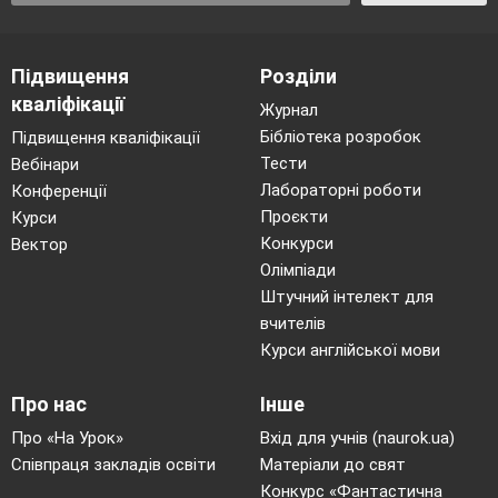
Підвищення
Розділи
кваліфікації
Журнал
Бібліотека розробок
Підвищення кваліфікації
Тести
Вебінари
Лабораторні роботи
Конференції
Проєкти
Курси
Конкурси
Вектор
Олімпіади
Штучний інтелект для
вчителів
Курси англійської мови
Про нас
Інше
Про «На Урок»
Вхід для учнів (naurok.ua)
Співпраця закладів освіти
Матеріали до свят
Конкурс «Фантастична