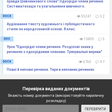
правди Шевченкового слова".Однорідні члени речення.
Систематизація та узагальнення вивченого.
DOCX
55247
3.2
​Аудіювання тексту художнього і публіцистичного
стилю на народознавчій основі. 8 клас.
DOC
13809
5
Урок "Однорідні члени речення. Розділові знаки у
реченнях з однорідними членами. Тренувальні вправи"
DOCX
6760
4.7
Повні й неповні речення. Тире в неповних реченнях.
Перевірка виданих документів
Вкажіть номер документа (використовуйте кириличну
розкладку)
ПЕРЕВІРИТИ