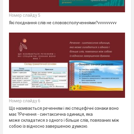
Номер слайду 5
Які поєднання слів не слововсполученнями?vvvvvvvvv
Номер слайду 6
Що називається реченням і які спецефічні ознаки воно
має ?Речення - синтаксична одиниця, яка
може складатися з одного і більше слів, повязаних між
собою із відносно завершеною думкою.