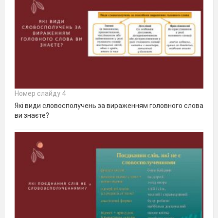
Номер слайду 4
Які види словосполучень за вираженням головного слова
ви знаєте?