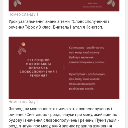
Номер слайду 1
Урок узагальнення знань з теми: "Словосполучення і
речення"Урок у 8 класі. Вчитель Наталія Конотоп.
Номер слайду 2
Які розділи мовознавста вивчають словосполучення і
речення?Синтаксис - розділ науки про мову, який вивчає
будову і значення слововсполучень і речень. Пунктуація -
розділ науки про мову, який вивчає правила вживання