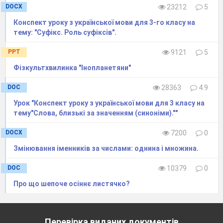
DOCX
23212
5
Конспект уроку з української мови для 3-го класу на
тему: "Суфікс. Роль суфіксів".
PPT
9121
5
Фізкультхвилинка "Інопланетяни"
DOC
28363
4.9
Урок "Конспект уроку з української мови для 3 класу на
тему"Слова, близькі за значенням (синоніми).""
DOCX
7200
0
Змінювання іменників за числами: однина і множина.
DOC
10379
0
Про що шепоче осіннє листячко?
Перевірка виданих документів