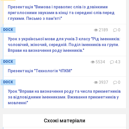
Презентація "Вимова і правопис слів із дзвінкими
приголосними звуками в кінці та середині слів перед
глухими. Письмо з пам'яті"
DOCX
2189
0
Урок з української мови для учнів 3 класу "Рід іменників:
чоловічий, жіночий, середній. Поділ іменників на групи.
Вправи на визначення роду іменників."
DOCX
5534
4.3
Презентація "Технологія ЧПКМ"
DOCX
3937
0
Урок "Вправи на визначення роду та числа прикметників
за відповідними іменниками. Вживання прикметників у
мовленні"
Схожі матеріали