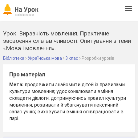
Tog
navi
Урок. Виразність мовлення. Практичне
засвоєння слів ввічливості. Опитування з теми
«Мова і мовлення».
Бібліотека
Українська мова
3 клас
Розробки уроків
Про матеріал
Мета:
продовжити знайомити дітей із правилами
культури мовлення; удосконалювати вміння
складати діалоги, дотримуючись правил культури
мовлення; розвивати й збагачувати лексичний
запас учнів; виховувати вміння співпрацювати в
парі.