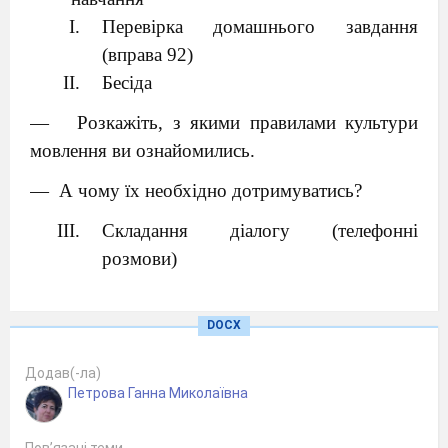
Перевірка домашнього завдання
(вправа 92)
Бесіда
—
Розкажіть, з якими правилами культури
мовлення ви ознайомились.
—
А чому їх необхідно дотримуватись?
Складання діалогу (телефонні
розмови)
Учитель складає діалог з одним із учнів. При
цьому він або шепоче, або розмовляє надто
DOCX
голосно чи надто швидко.
Додав(-ла)
—
Чи зрозуміли ви мене? Чому?
Петрова Ганна Миколаївна
Повідомлення теми й мети уроку
Пов’язані теми