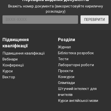
Вкажіть номер документа (використовуйте кириличну
розкладку)
ПЕРЕВІРИТИ
Підвищення
Розділи
кваліфікації
Журнал
Бібліотека розробок
Підвищення кваліфікації
Тести
Вебінари
Лабораторні роботи
Конференції
Проєкти
Курси
Конкурси
Вектор
Олімпіади
Штучний інтелект для
вчителів
Курси англійської мови