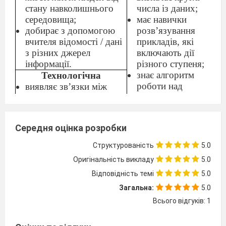
стану навколишнього
числа із даних;
середовища;
має навички
добирає з допомогою
розв’язування
вчителя відомості / дані
прикладів, які
з різних джерел
включають дії
інформації.
різного ступеня;
знає алгоритм
Технологічна
роботи над
виявляє зв’язки між
задачею;
людьми в суспільстві;
має навички
планує послідовність
розв’язування
технологічних операцій
Середня оцінка розробки
задач, які
(робота з папером) з
включають дії
допомогою дорослих;
Структурованість
5.0
різного ступеня;
виготовляє виріб із
Оригінальність викладу
5.0
знає поняття
застосуванням
Відповідність темі
«обернена
5.0
знайомих
задача», за
технологічних
Загальна:
5.0
схемою може
операцій.
Всього відгуків: 1
скласти та
Соціальна і
розв’язати її.
здоров’язбережувальна