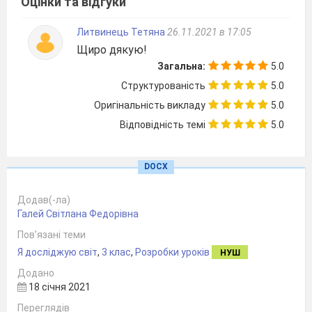
Оцінки та відгуки
розповідає про себе;
висловлює свою думку
Литвинець Тетяна
26.11.2021 в 17:05
та доводить її;
Щиро дякую!
взаємодіє з
Загальна:
5.0
однокласникам;
об’єднується з іншими
Структурованість
5.0
дітьми у групу для
Оригінальність викладу
5.0
навчання та гри.
Відповідність темі
5.0
Громадянська та
історична
дає оцінку власним
DOCX
діям;
орієнтується на
Додав(-ла)
території рідного краю.
Галей Світлана Федорівна
Розвивати увагу, вміння виразно читати, декламу
Пов’язані теми
думку,зорову
пам'ять, уяву,
логічне мислення, сам
Я досліджую світ
руки,естетичне сприйняття навколишнього світу,
,
3 клас
,
Розробки уроків
НУШ
допитливості.
Додано
Виховувати любов до рідної землі,
бережливе ста
18 січня 2021
і
шанобливе ставлення до не відновлювальних дже
Переглядів