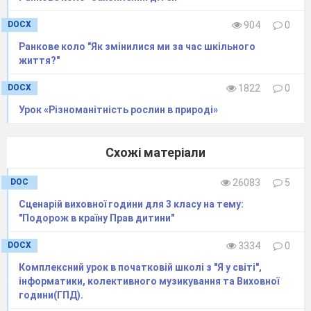
Так , сонечко дає нам заряд
бадьорості, енергію. От і поговоримо
DOCX
904
0
про це сьогодні.
Ранкове коло "Як змінилися ми за час шкільного
Об’єднання в
життя?"
групи
За допомогою
малюнків
ЛЕГО.
DOCX
1822
0
На спинках стільців прикріплені малюнки
Урок «Різноманітність рослин в природі»
цеглинок ЛЕГО. Діти по команді вчителя
знаходять вказані кольори та займають
місця.
Схожі матеріали
-Для того , щоб дізнатися над якою темою
ми будемо працювати , потрібно виконати
DOC
26083
5
вправу.
Сценарій виховної години для 3 класу на тему:
Вправа «Розмісти числа в порядку
"Подорож в країну Прав дитини"
зростання»
DOCX
3334
0
- Кожна група отримує
таблички із числами та
буквами. Ваше завдання розмістити всі числа у
Комплексний урок в початковій школі з "Я у світі",
порядку зростання . Дослідіть та складіть
тему
інформатики, колективного музикування та Виховної
уроку над якою ми будемо працювати.
години(ГПД).