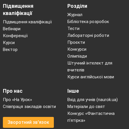
Слайд 2
Підвищення
Розділи
-
Назвіть за ілюстрацією джерела енергії,
що
кваліфікації
Журнал
знаходяться під землею та на її поверхні.
Бібліотека розробок
Підвищення кваліфікації
Тести
Вебінари
Лабораторні роботи
Конференції
Проєкти
Курси
Конкурси
Вектор
Олімпіади
Штучний інтелект для
вчителів
Курси англійської мови
Обмін інформацією
Про нас
Інше
Вправа
«Крісло автора»
Про «На Урок»
Вхід для учнів (naurok.ua)
Співпраця закладів освіти
Матеріали до свят
Загадки
Конкурс «Фантастична
Тетянка приготувала загадки про
п’ятірка»
Зворотний зв'язок
природні тіла.