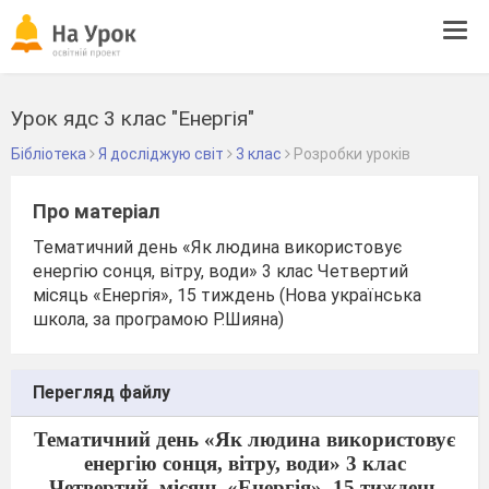
Tog
navi
Урок ядс 3 клас "Енергія"
Бібліотека
Я досліджую світ
3 клас
Розробки уроків
Про матеріал
Тематичний день «Як людина використовує
енергію сонця, вітру, води» 3 клас Четвертий
місяць «Енергія», 15 тиждень (Нова українська
школа, за програмою Р.Шияна)
Перегляд файлу
Тематичний день «Як людина використовує
енергію сонця, вітру, води» 3 клас
Четвертий
місяць «Енергія», 15 тиждень