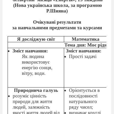
(Нова українська школа, за програмою
Р.Шияна)
Очікувані результати
за навчальними предметами та курсами
Я досліджую світ
Математика
Тема дня: Моє рідне м
Зміст навчання:
Зміст навчання:
Зм
Як людина
Прості задачі
використовує
енергію сонця,
вітру, води.
Природнича галузь
Орієнтується в
розуміє цінність
послідовності
природи для життя
натурального
людей, залежність
ряду чисел;
якості життя людей від
визначає круглі