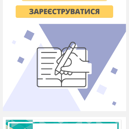
загально- пізнавальні вміння:
-
робить висновок – узагальнення за
допомогою вчителя;
контрольно-оцінні вміння:
- висловлює оцінні судження щодо якості
своєї роботи та інших завдань;
інформаційно-комунікативна:
- знаходить у тексті конкретні відомості;
- працює з медіа ресурсами;
загальнокультурна:
- дотримується правил поведінки на уроці;
здоров’язбережувальна:
- розпізнає правильне і неправильне сидіння
за партою;
соціальна:
- співпрацює в команді.
Обладнання:
мультимедійна дошка,планшети,
LEGO дупло, картки, відеоматеріали,
презентація ,ресурси інтернет.