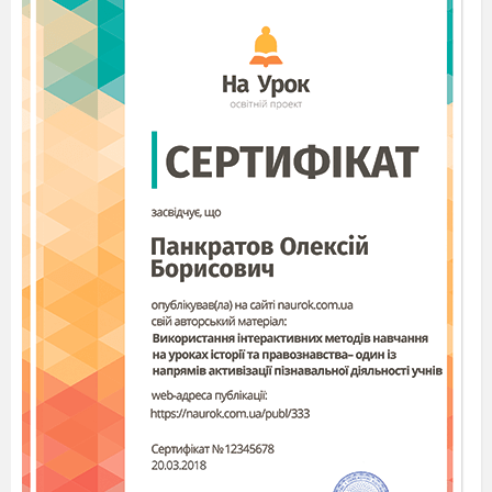
Ранкове коло
Вправа « Що моя річ знає про мене»
Лунає музика, оповіщаючи початок уроку.
Оберіть цеглинку за кольором
відповідно вашого
настрою.
Уявіть себе цеглинкою. Від імені
кубика розкажіть щось про себе: свої
захоплення, переживання, страхи,
щоденні справи. Будь - що. А також
скажіть, чому саме обрали такий колір
цеглинки?
А я вам роздала сонечка .Напишіть на
них свої страхи та переживання одним
двома словами і ми їх заховаємо в
«філіжаночку чудового настрою».
Хай вона забере всі наші негаразди і
подарує гарний настрій на весь день.
Щоденні новини(синоптик)