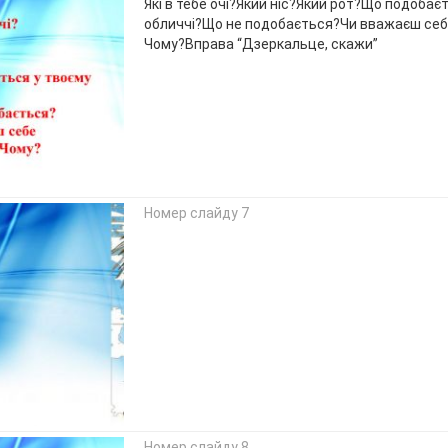
Які в тебе очі?Який ніс?Який рот?Що подобає
обличчі?Що не подобається?Чи вважаєш себ
Чому?Вправа “Дзеркальце, скажи”
Номер слайду 7
Номер слайду 8