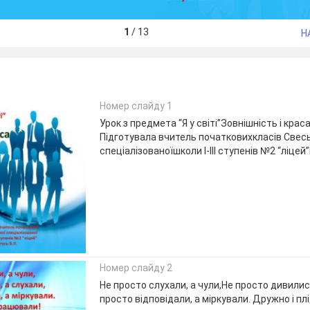
1
/
13
Н
Номер слайду 1
Урок з предмета “Я у світі”Зовнішність і крас
Підготувала вчитель початковихкласів Свес
спеціалізованоїшколи І-ІІІ ступенів №2 “ліцей”
Номер слайду 2
Не просто слухали, а чули,Не просто дивилис
просто відповідали, а міркували. Дружно і п