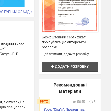
АСТУПНИЙ СЛАЙД
Безкоштовний сертифікат
про публікацію авторської
а людини3 клас.
розробки
ької
Батусь В. П.
Щоб отримати, додайте розробку
ДОДАТИ РОЗРОБКУ
Рекомендовані
матеріали
PPTX
5045
5
я, а слухали,Не
лідно працювали!
Урок "Сім'я". Презентація