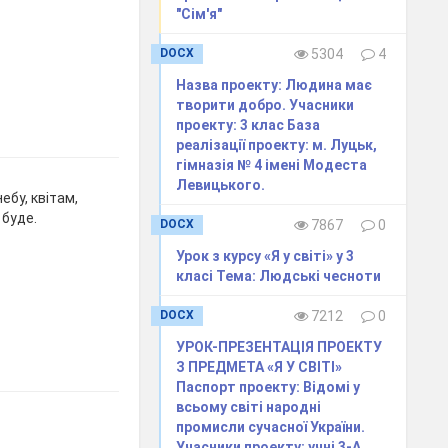
"Сім'я"
DOCX
5304
4
Назва проекту: Людина має
творити добро. Учасники
проекту: 3 клас База
реалізації проекту: м. Луцьк,
гімназія № 4 імені Модеста
Левицького.
ебу, квітам,
 буде.
DOCX
7867
0
Урок з курсу «Я у світі» у 3
класі Тема: Людські чесноти
DOCX
7212
0
УРОК-ПРЕЗЕНТАЦІЯ ПРОЕКТУ
З ПРЕДМЕТА «Я У СВІТІ»
Паспорт проекту: Відомі у
всьому світі народні
промисли сучасної України.
Учасники проекту: учні 3-А