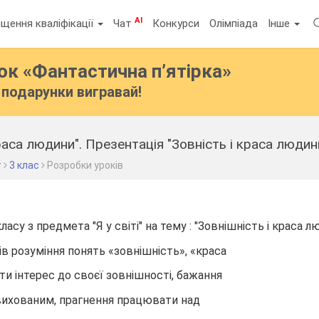
AI
щення кваліфікації
Чат
Конкурси
Олімпіада
Інше
бок
«Фантастична п’ятірка»
подарунки вигравай!
раса людини". Презентація "Зовність і краса людин
т
3 клас
Розробки уроків
ласу з предмета "Я у світі" на тему : "Зовнішність і краса л
в розуміння понять «зовнішність», «краса
 інтерес до своєї зовнішності, бажання
вихованим, прагнення працювати над