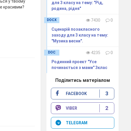
ться у твоєму
для 3 класу на тему: "Рід,
е красивим?
родина, рідня"
DOCX
7430
0
Сценарій позакласного
заходу для 3 класу на тему:
"Музика весни".
DOC
4235
0
Родинний проект "Усе
починається з мами" 3клас
Поділитись матеріалом
3
FACEBOOK
2
VIBER
TELEGRAM