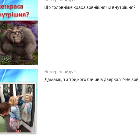
Що головніше:краса зовнішня чи внутрішня?
Номер слайду 9
Думаєш, ти той,кого бачив в дзеркалі?-Не зо