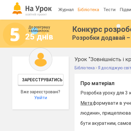
Журнал
Бібліотека
Тести
Підви
Конкурс розро
До розіграшу
залишилось:
25 днів
Розробки додавай – 
Урок "Зовнішність і к
Бібліотека
Я досліджую сві
ЗАРЕЄСТРУВАТИСЬ
Про матеріал
Вже зареєстровані?
Розробка уроку для 3 к
Увійти
Мета:
формувати в учні
людини», прищеплювати
бути акуратним, само