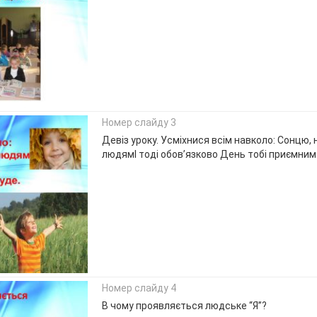
Номер слайду 3
Девіз уроку. Усміхнися всім навколо: Сонцю, н
людямІ тоді обов’язково День тобі приємним
Номер слайду 4
В чому проявляється людське “Я”?