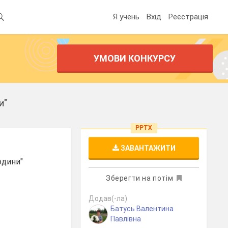
Я учень
Вхід
Реєстрація
УМОВИ КОНКУРСУ
и"
PPTX
ЗАВАНТАЖИТИ
юдини"
Зберегти на потім
Додав(-ла)
Батусь Валентина
Павлівна