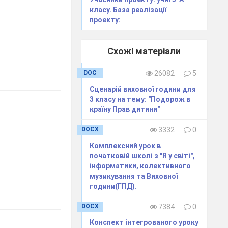
класу. База реалізації
проекту:
Схожі матеріали
DOC
26082
5
Сценарій виховної години для
3 класу на тему: "Подорож в
країну Прав дитини"
DOCX
3332
0
Комплексний урок в
початковій школі з "Я у світі",
інформатики, колективного
музикування та Виховної
години(ГПД).
DOCX
7384
0
Конспект інтегрованого уроку