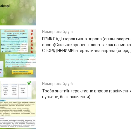
Номер слайду 5
ПРИКЛАдІнтерактивна вправа (спільнокорене
слова)Спільнокореневі слова також назива
СПОРІДНЕНИМИ.Інтерактивна вправа (спорідн
Номер слайду 6
Треба знати!Інтерактивна вправа (закінчення
нульове, без закінчення)