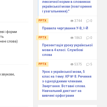
лексичної норми в словниках
української мови (повторення
і узагальнення)."
PPTX
3744
0
Правила чергування У-В, І-Й
ві і форми
ють
PPTX
1863
0
ені слова)
Презентація уроку української
мови в 4 класі. Службові
слова
PPTX
5375
5
Урок з української мови, 5
 звукове,
клас на тему: КР № 8. Речення
з однорідними членами.
Звертання. Вставні слова.
Навчальний диктант на
вивчені орфограми