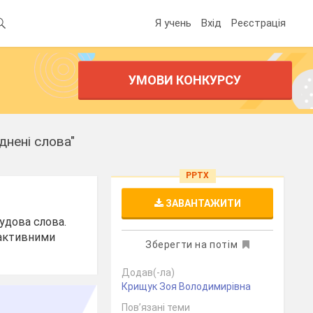
Я учень
Вхід
Реєстрація
УМОВИ КОНКУРСУ
днені слова"
PPTX
ЗАВАНТАЖИТИ
Будова слова.
рактивними
Зберегти на потім
Додав(-ла)
Крищук Зоя Володимирівна
Пов’язані теми