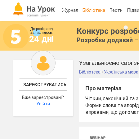
Журнал
Бібліотека
Тести
Підви
Конкурс розро
До розіграшу
залишилось:
24 дні
Розробки додавай – 
Узагальнюємо свої зн
Бібліотека
Українська мова
ЗАРЕЄСТРУВАТИСЬ
Про матеріал
Вже зареєстровані?
Чіткий, лаконічний та
Увійти
Форми слова та апорід
вправами, що допомага