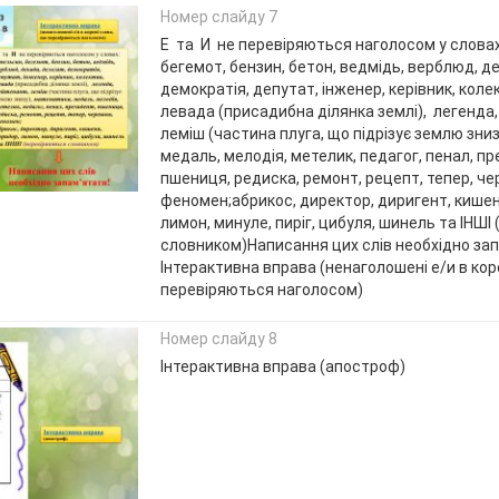
Номер слайду 7
Е та И не перевіряються наголосом у словах
бегемот, бензин, бетон, ведмідь, верблюд, д
демократія, депутат, інженер, керівник, коле
левада (присадибна ділянка землі), легенда,
леміш (частина плуга, що підрізує землю зни
медаль, мелодія, метелик, педагог, пенал, пр
пшениця, редиска, ремонт, рецепт, тепер, че
феномен;абрикос, директор, диригент, кишен
лимон, минуле, пиріг, цибуля, шинель та ІНШІ
словником)Написання цих слів необхідно зап
Інтерактивна вправа (ненаголошені е/и в кор
перевіряються наголосом)
Номер слайду 8
Інтерактивна вправа (апостроф)