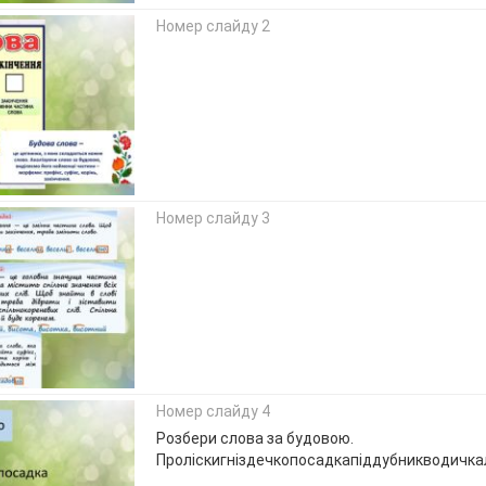
Номер слайду 2
Номер слайду 3
Номер слайду 4
Розбери слова за будовою.
Проліскигніздечкопосадкапіддубникводичкал