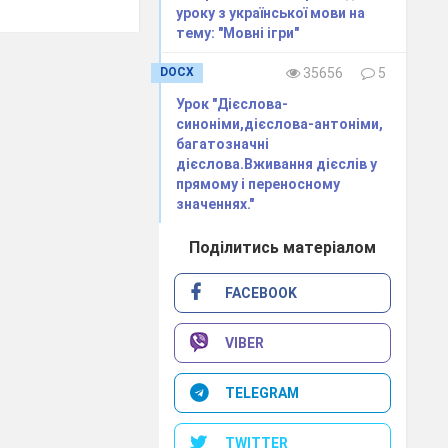
уроку з української мови на
тему: "Мовні ігри"
DOCX
35656
5
Урок "Дієслова-
синоніми,дієслова-антоніми,
багатозначні
дієслова.Вживання дієслів у
прямому і переносному
значеннях."
Поділитись матеріалом
FACEBOOK
VIBER
TELEGRAM
TWITTER