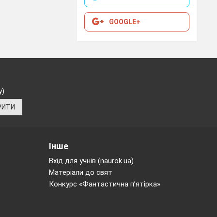
GOOGLE+
у)
РИТИ
Інше
Вхід для учнів (naurok.ua)
Матеріали до свят
Конкурс «Фантастична п’ятірка»