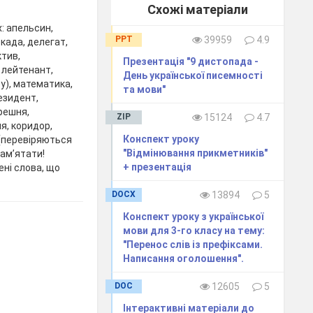
Схожі матеріали
: апельсин,
PPT
39959
4.9
екада, делегат,
ктив,
Презентація "9 дистопада -
 лейтенант,
День української писемності
зу), математика,
та мови"
езидент,
решня,
ZIP
15124
4.7
я, коридор,
Конспект уроку
 (перевіряються
"Відмінювання прикметників"
ам’ятати!
+ презентація
ені слова, що
DOCX
13894
5
Конспект уроку з української
мови для 3-го класу на тему:
"Перенос слів із префіксами.
Написання оголошення".
DOC
12605
5
Інтерактивні матеріали до