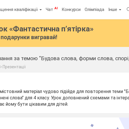
AI
щення кваліфікації
Чат
Конкурси
Олімпіада
Інше
бок
«Фантастична п’ятірка»
подарунки вигравай!
ання за темою "Будова слова, форми слова, спорі
Презентації
 змістовний матеріал чудово підійде для повторення теми "
нені слова" для 4 класу. Урок доповнений схемами та інте
є йому бути цікавим для дітей.