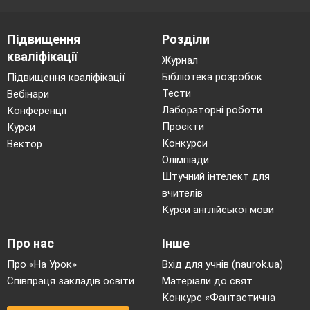
♦
Хто написав «Пісню жайворонка»?
♦
Як закликала весну пташечка, яка сіла на
Підвищення
Розділи
віконечко?
кваліфікації
Журнал
Учні виходять із класу під музичний
Бібліотека розробок
Підвищення кваліфікації
супровід («Пісня жайворонка»
Тести
Вебінари
П. Чайковського).
Лабораторні роботи
Конференції
Проєкти
Курси
Конкурси
Вектор
Олімпіади
Штучний інтелект для
вчителів
Курси англійської мови
Про нас
Інше
Про «На Урок»
Вхід для учнів (naurok.ua)
Співпраця закладів освіти
Матеріали до свят
Конкурс «Фантастична