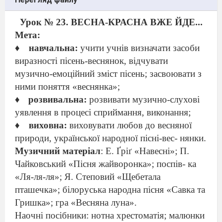
Урок № 23. ВЕСНА-КРАСНА ВЖЕ ЙДЕ...
Мета:
♦
навчальна:
учити учнів визначати засоби
виразності пісень-веснянок, відчувати
музично-емоційний зміст пісень; засвоювати з
ними поняття «веснянка»;
♦
розвивальна:
розвивати музично-слухові
уявлення в процесі сприймання, вико
нання;
♦
виховна:
виховувати любов до весняної
природи, української народної пісні-вес- нянки.
Музичний матеріал
: Е. Ґріґ «Навесні»; П.
Чайковський «Пісня жайворонка»; поспів- ка
«Ля-ля-ля»; Я. Степовий «Щебетала
пташечка»; білоруська народна пісня «Савка та
Гришка»; гра «Весняна луна».
Наочні посібники: нотна хрестоматія; малюнки