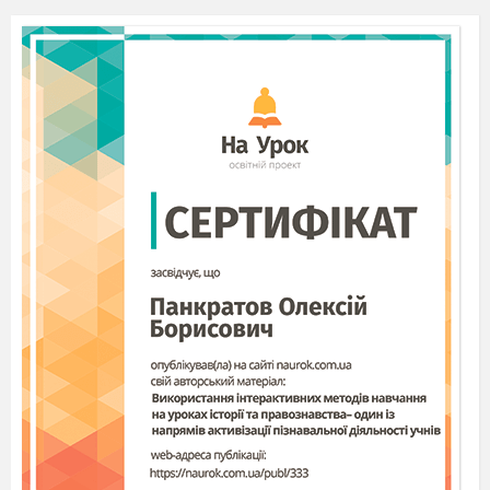
♦
Який настрій передає музика композитора?
Слухання «Пісні жайворонка» П.
Чайковського
♦
Як ви вважаєте, пісня жайворонка весела чи
сумна?
♦
Які звуки передають прозоре, світле
звучання — низькі чи високі?
♦
Про що співає жайворонок?
А ось як розповідає про спів жайворонка у
своїй казці «Жайворонок і сон
це» В.
Сухомлинський.
ЖАЙВОРОНОК І СОНЦЕ
У полі лежала сіра грудочка землі, присипана
снігом. Пригріло сонечко. Розтанув сніг.
Пропливала над полем хмарка. Розсипалась
дощем. Упала на сі- РУ грудочку землі гаряча
краплина води, в якій відбилося Сонечко.