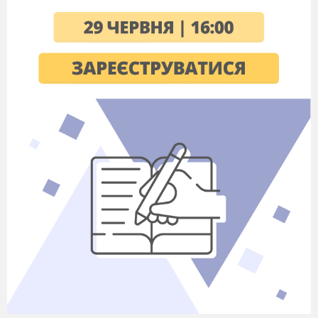
синяву неба глянули перші проліски.
—
Як хороше,— стрепенулась береза,—
вся моя кора прогрілась, кожна гі
лочка соком
налилась. Сонечко зимовий сон геть прогнало.
До тепла і сонця потяглися комахи і рослини.
Ось-ось буйно розквітнуть садки. Весна!
Весна!
4.1.
Слухання музики
Учитель. Як прокидається природа, дихання
весни ми можемо відчути у творі «Навесні» Е.
Ґріґа.
Слухання «Навесні» Е. Ґріґа
♦
Що ви відчуваєте, коли слухаєте цю
музику?
П. Чайковський також захоплювався чарівними
звуками природи. Ці вра
ження він передавав у
своїй музиці. Послухайте п’єсу «Пісня
жайворонка».