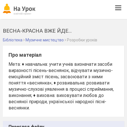
Tog
navi
ВЕСНА-КРАСНА ВЖЕ ЙДЕ...
Бібліотека
Музичне мистецтво
Розробки уроків
Про матеріал
Мета: ♦ навчальна: учити учнів визначати засоби
виразності пісень-веснянок, відчувати музично-
емоційний зміст пісень; засвоювати з ними
поняття «веснянка»; ♦ розвивальна: розвивати
музично-слухові уявлення в процесі сприймання,
виконання; ♦ виховна: виховувати любов до
весняної природи, української народної пісні-
веснянки.
Перегляд файлу