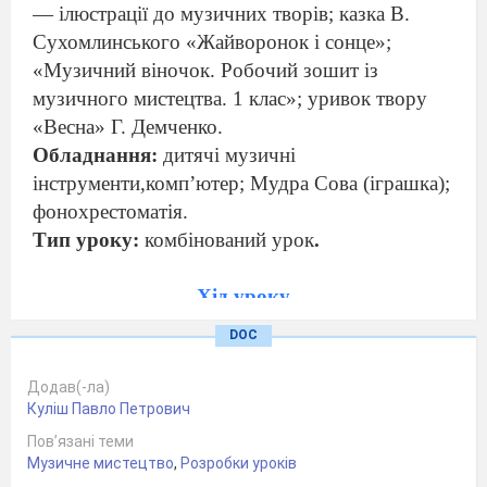
— ілюстрації до музичних творів; каз
ка В.
Сухомлинського «Жайворонок і сонце»;
«Музичний віночок. Робочий зошит із
музичного мистецтва. 1 клас»; уривок твору
«Весна» Г. Демченко.
Обладнання:
дитячі музичні
інструменти,комп
’
ютер; Мудра Сова (іграшка);
фоно
хрестоматія.
Тип уроку:
комбінований урок
.
Хід уроку
Учні заходять до класу під музичний супровід
DOC
(«Пісня жайворонка»
П. Чайковського).
Додав(-ла)
1.
ОРГАНІЗАЦІЙНИЙ МОМЕНТ
Куліш Павло Петрович
Перевірка готовності класу до уроку
Пов’язані теми
Музичне мистецтво
Музичне вітання
,
Розробки уроків