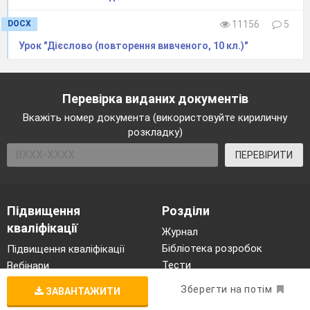
DOCX
11156
5
Урок "Дієслово (повторення вивченого, 10 кл.)"
Перевірка виданих документів
Вкажіть номер документа (використовуйте кириличну
розкладку)
ПЕРЕВІРИТИ
Підвищення
Розділи
кваліфікації
Журнал
Бібліотека розробок
Підвищення кваліфікації
Тести
Вебінари
Лабораторні роботи
Конференції
Зберегти на потім
ЗАВАНТАЖИТИ
Проєкти
Курси