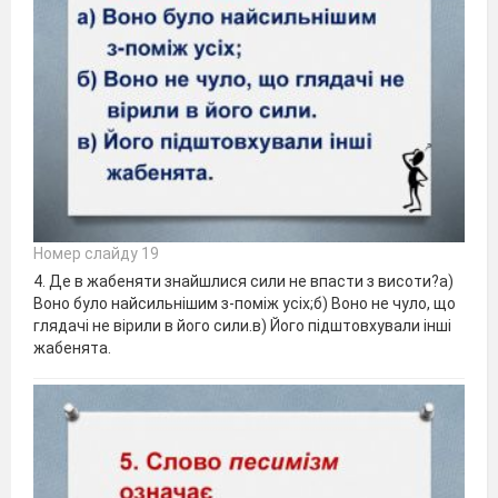
Номер слайду 19
4. Де в жабеняти знайшлися сили не впасти з висоти?а)
Воно було найсильнішим з-поміж усіх;б) Воно не чуло, що
глядачі не вірили в його сили.в) Його підштовхували інші
жабенята.