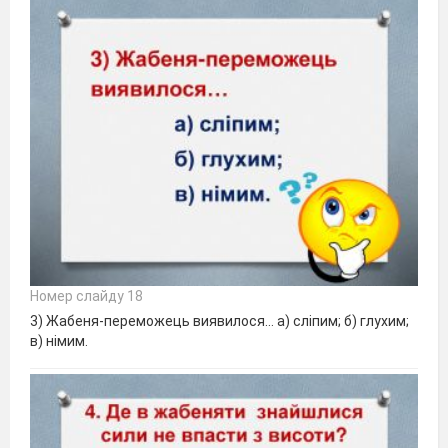
Номер слайду 18
3) Жабеня-переможець виявилося… а) сліпим; б) глухим;
в) німим.