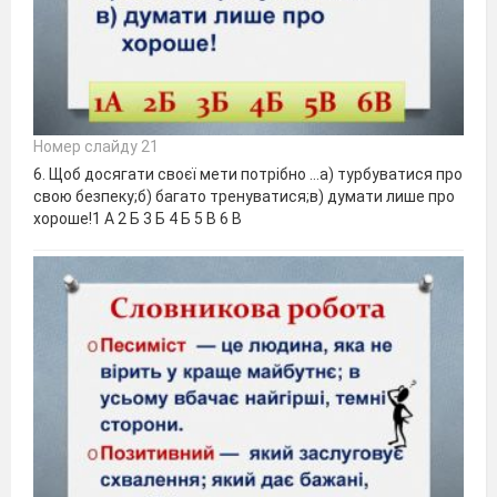
Номер слайду 21
6. Щоб досягати своєї мети потрібно …а) турбуватися про
свою безпеку;б) багато тренуватися;в) думати лише про
хороше!1 А 2 Б 3 Б 4 Б 5 В 6 В