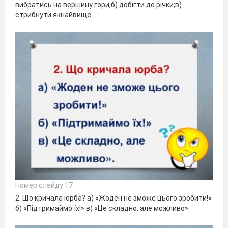
вибратись на вершину гори;б) добігти до річки;в)
стрибнути якнайвище.
Номер слайду 17
2. Що кричала юрба? а) «Жоден не зможе цього зробити!»
б) «Підтримаймо їх!» в) «Це складно, але можливо».