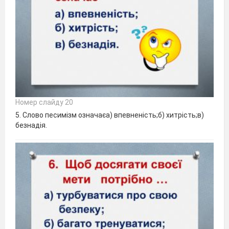
Номер слайду 20
5. Слово песимізм означаєа) впевненість;б) хитрість;в)
безнадія.