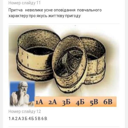
Номер слайду 11
Притча невелике усне оповідання повчального
характеру про якусь життєву пригоду
Номер слайду 12
1 А 2 А 3 Б 4 Б 5 В 6 В