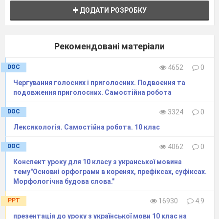
ДОДАТИ РОЗРОБКУ
Рекомендовані матеріали
DOC
4652
0
Чергування голосних і приголосних. Подвоєння та
подовження приголосних. Самостійна робота
DOC
3324
0
Лексикологія. Самостійна робота. 10 клас
DOC
4062
0
Конспект уроку для 10 класу з укранської мовина
тему"Основні орфограми в коренях, префіксах, суфіксах.
Морфологічна будова слова."
PPT
16930
4.9
презентація до уроку з української мови 10 клас на