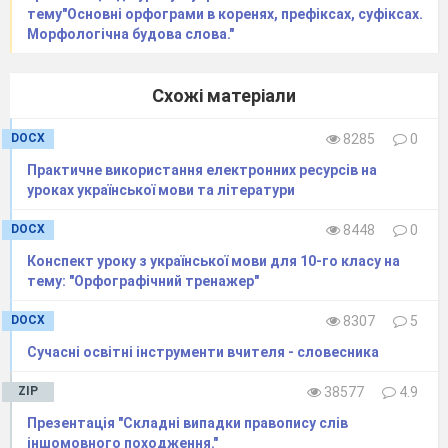
тему"Основні орфограми в коренях, префіксах, суфіксах.
Морфологічна будова слова."
Схожі матеріали
DOCX
8285
0
Практичне використання електронних ресурсів на
уроках української мови та літератури
DOCX
8448
0
Конспект уроку з української мови для 10-го класу на
тему: "Орфографічний тренажер"
DOCX
8307
5
Сучасні освітні інструменти вчителя - словесника
ZIP
38577
4.9
Презентація "Складні випадки правопису слів
іншомовного походження."