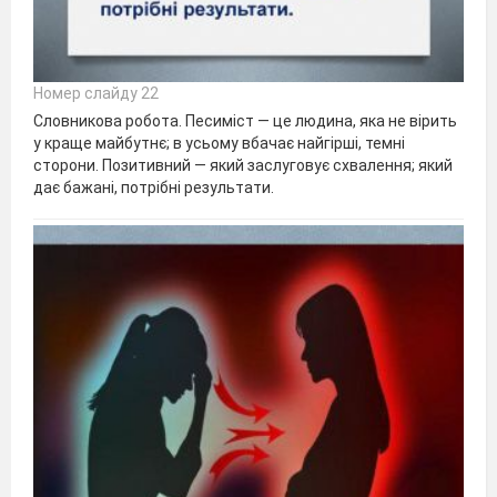
Номер слайду 22
Словникова робота. Песиміст — це людина, яка не вірить
у краще майбутнє; в усьому вбачає найгірші, темні
сторони. Позитивний — який заслуговує схвалення; який
дає бажані, потрібні результати.