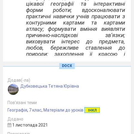
цікавої географії та інтерактивні
форми роботи; вдосконалювати
практичні навички учнів працювати з
контурними картами та картами
атласу; формувати вміння виявляти
причинно-наслідкові зв’язки;
виховувати інтерес до предмета,
любов, бережливе ставлення до
природи; захоплення її красою і
досконалістю.
DOCX
Тип уроку:
комбінований з елементами
практичної роботи.
Додав(-ла)
Дубковецька Тетяна Юріївна
Обладнання:
фізична карта Африки, атласи,
контурні карти, підручники, зразки
корисних копалин, авторська
Пов’язані теми
презентація ppt «Геологічна
Географія
,
7 клас
,
Матеріали до уроків
ІНКЛ
структура, рельєф та корисні
Додано
копалини Африки».
1 листопада 2021
Опорні та базові поняття:
основні форми