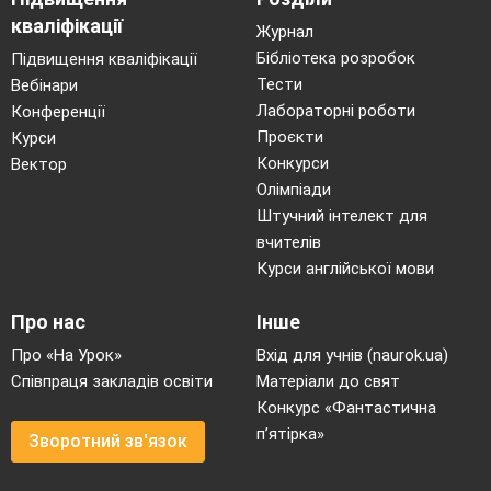
кваліфікації
Журнал
Бібліотека розробок
Підвищення кваліфікації
Тести
Вебінари
Лабораторні роботи
Конференції
Проєкти
Курси
Конкурси
Вектор
Олімпіади
Штучний інтелект для
вчителів
Географічна математика
Курси англійської мови
(один учень біля дошки) Завдання:
учитель ставить питання, учні записують
Про нас
Інше
число і роблять відповідну дію,
перемагає той, хто зробить найшвидше й
Про «На Урок»
Вхід для учнів (naurok.ua)
найточніше.
Співпраця закладів освіти
Матеріали до свят
Якщо ви виконаєте все правильно
Конкурс «Фантастична
отримаєте магічне число для вашого класу.
п’ятірка»
1. Знайдіть суму цифри площі Африки.
(30,3)
Зворотний зв'язок
2. до цієї цифри додайте кількість
материків на Землі.
(6)