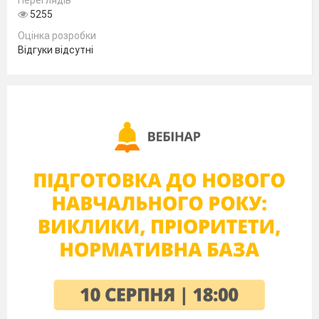
Переглядів
рельєфу, платформа, область
5255
складчастості, корисні копалини,
Оцінка розробки
горст, грабен, тектонічний розлом,
Відгуки відсутні
Пангея, Гондвана, рівнина, гора,
рифтова зона.
Географічна номенклатура:
Атлаські гори,
нагір'я Ахагґар, Тібесті, плато Дарфур,
Ефіопське нагір'я, Східноафриканське
плоскогір'я, вулкан Кіліманджаро,
Драконові гори, Капські гори.
ХІД
УРОКУ
І. ОРГАНІЗАЦІЙНИЙ МОМЕНТ
Учитель.
Доброго дня! Сідайте.
Подивиться один на одного, посміхніться
і подумки побажайте успіхів один одному
на уроці.
ІІ. ПЕРЕВІРКА ДОМАШНЬОГО