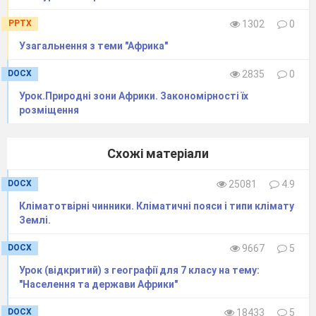
Магеллан.
3. Крайня південна точка Африки:
PPTX
1302
0
а) мис Альмаді;
б) мис
Рас-Гафун;
Узагальнення з теми "Африка"
в) мис Голковий;
г) мис
Рас-Енґела.
DOCX
2835
0
4. Африку і Європу розділяє:
а) Суецький канал;
б)
Урок.Природні зони Африки. Закономірності їх
Мозамбіцька протока;
розміщення
в) Ґібралтарська протока;
г) Суецький
перешийок.
Схожі матеріали
Географічний міні-практикум.
DOCX
25081
4.9
Кліматотвірні чинники. Кліматичні пояси і типи клімату
Землі.
DOCX
9667
5
Урок (відкритий) з географії для 7 класу на тему:
"Населення та держави Африки"
DOCX
18433
5