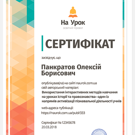
географічного положення Африки?
2. Назвіть і покажіть на карті крайні
точки Африки.
3. Які океани і моря омивають береги
Африки?
4. Назвіть найвідоміших дослідників.
Розкажіть про них. (демонстрування
слайдів дослідників Африки)
Бартоломеу Діаш
(слайд)
Васко да Гама
(слайд)
Давід Лівінгстон
(слайд)
Генрі Стенлі
(слайд)
Єгор Ковалевський
(слайд)
Тестові завдання
Роздаються окремим учням.
Варіант 1
1. Відомий мандрівник, який успішно
досліджував Південну і Центральну Африку у
другій половині XIX ст.:
а) Васко да Ґама;
б) Х.
Колумб;