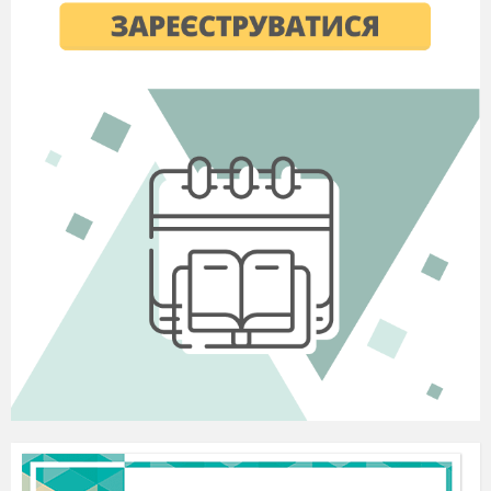
ЗАВДАННЯ ТА АКТУАЛІЗАЦІЯ
ОПОРНИХ ЗНАНЬ ТА УМІНЬ
Учитель
.
На попередньому уроці
ми
мандрували з вами дивовижним і
загадковим материком , улюбленицею
Сонця – Африкою.
„
... Але й життя прекрасне ще й тому, що
можна мандрувати”, - говорив М.М.
Прижевальский.
І щоб переконатися в справедливості
цих слів, сьогоднішній урок є продовженням
нашої мандрівки материком.
Прийом «Географічна розминка»
Учитель ставить запитання за картою,
показуючи географічні об’єкти, що
характеризують географічне положення
Африки.
Бліцопитування.
1. У чому полягає особливість