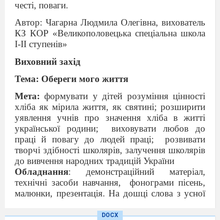
честі, поваги.
Автор: Чагарна Людмила Олегівна, вихователь
КЗ КОР «Великополовецька спеціальна школа
I-II ступенів»
Виховний захід
Тема: Обереги мого життя
Мета:
формувати у дітей розуміння цінності
хліба як мірила життя, як святині;
розширити
уявлення учнів про значення хліба в житті
української родини;
виховувати любов до
праці й повагу до людей праці;
розвивати
творчі здібності школярів, залучення школярів
до вивчення народних традицій України
Обладнання
: демонстраційний матеріал,
технічні засоби навчання,
фонограми пісень,
малюнки, презентація. На дошці слова з усної
народної творчості: «Хліб – усьому голова»,
«Хліб – батько, вода – мати!», «Як хочеш жити
DOCX