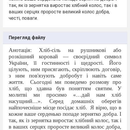
так, як із зернятка виростає хлібний колос, так і в
ваших серцях проросте великий колос добра,
честі, поваги.
Перегляд файлу
Анотація: Хліб-сіль на рушникові або
розкішний коровай — своєрідний символ
України, її гостинності і щедрості. Його
цілують, ним присягають, скріплюють договір,
з ним пов'язують добробут і навіть саме
життя.
Сьогодні ми поведемо розмову про
хліб, що здавна був поняттям святим. У
молитві ми просимо «…дай нам хліб
насущний…». Серед домашніх оберегів
найпочесніше місце посідає хліб.
Я вірю, що в
кожне ваше серденько попаде зернятко добра. І
так, як із зернятка виростає хлібний колос, так і
в ваших серцях проросте великий колос добра,