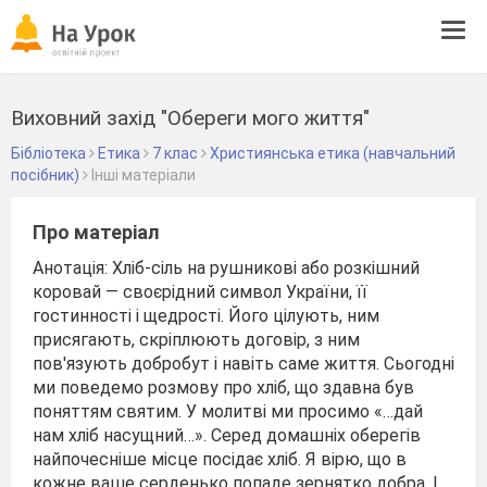
Tog
navi
Виховний захід "Обереги мого життя"
Бібліотека
Етика
7 клас
Християнська етика (навчальний
посібник)
Інші матеріали
Про матеріал
Анотація: Хліб-сіль на рушникові або розкішний
коровай — своєрідний символ України, її
гостинності і щедрості. Його цілують, ним
присягають, скріплюють договір, з ним
пов'язують добробут і навіть саме життя. Сьогодні
ми поведемо розмову про хліб, що здавна був
поняттям святим. У молитві ми просимо «…дай
нам хліб насущний…». Серед домашніх оберегів
найпочесніше місце посідає хліб. Я вірю, що в
кожне ваше серденько попаде зернятко добра. І