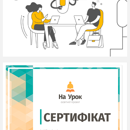
- А чи знаєте ви, де починається хліб?
Народна мудрість говорить:
Де починається хліб?
У тісті.
Де починається тісто?
У борошні.
Де починається борошно?
У землі
Де починається земля?
Земля починається з
праці, з рук
працьовитих. Бо земля
ледачих не
любить.
А до нас завітали гості
Сценка : «Трудівник та ледар»
-
Добрий день друже!
Добрий день друже!
Ой який в тебе смачненький хлібчик, дай
мені.
Я б тобі дав та він дуже дорогий.
Чому дорогий?
Щоб його добути, треба землю виорати.