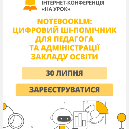
Б’ють мене ціпами, ріжуть мене ножами,
За те мене отак гублять,
Бо всі мене дуже люблять. (Хліб)
Круглий, мов сонечко, щедрий, мов
літечко, на черінь просунеться, стоїть –
красується. З печі – на блюдо, їжте мене,
люди, на здоров`ячко.
(Коровай)
Вихователь: Сьогодні ми зібрались тут, щоб
вшанувати його величність – хліб. Серед
домашніх оберегів найпочесніше місце посідав
хліб. Наша паляниця має круглу форму —
символ життєдайного Сонця. Україну - з
давніх-давен називали хлібним краєм, бо люди,
що жили тут - хлібороби, були великими
працелюбами, вміли гарно обробляти землю і
вирощували на ній хороші врожаї. Хліб у
кожній родині - найперший годувальник. Без
перебільшення можна сказати: без хліба немає
життя. Недарма у слів «жито» і «життя» один
корінь .