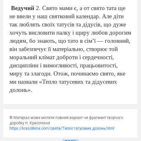
Ведучий
2.
Свято мами є, а от свят
о
тата ще
не ввели у наш святковий календар. Але діти
так люблять своїх татусів
та дідусів
, що дуже
хочуть висловити палку і щиру любов дорогим
людям, бо знають, що тато в сім’ї — головний,
він забезпечує її матеріально, створює той
моральний клімат доброти і сердечності,
дисципліни і вимогливості, працьовитості,
миру та злагоди. Отож, починаємо свято, яке
ми назвали «Тепло татусевих
та дідусевих
долонь».
Звучить
«
Пісня про тата
»
Зоряна Рощук
© Матеріал може містити повний варіант чи фрагмент творчого
доробку Н. Красоткіної
1 учень
https://krasotkina.com/свята/Тепло татусевих долонь.html
Я з’явився на світ із любові та мрії.