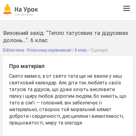
Tog
navi
Виховний захід: "Тепло татусевих та дідусевих
долонь...". 6 клас
Бібліотека
Класному керівникові
6 клас
Сценарії
Про матеріал
Свято мами є, а от свято тата ще не ввели у наш
святковий календар. Але діти так люблять своїх
татусів та дідусів, що дуже хочуть висловити
палку і щиру любов дорогим людям, бо знають, що
тато в сім'ї — головний, він забезпечує її
матеріально, створює той моральний клімат
доброти і сердечності, дисципліни і вимогливості,
працьовитості, миру та злагоди.