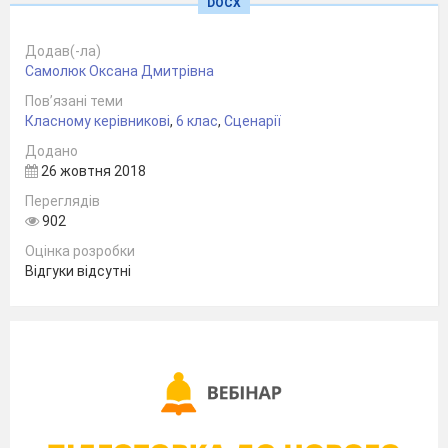
DOCX
Із щасливих татусевих й маминих снів.
Ще були в тата й мами високі надії.
Додав(-ла)
Як же мама зраділа! Як тато зрадів!
Самолюк Оксана Дмитрівна
2 учень
Пов’язані теми
Народилось дитятко, маленька кровинка,
Класному керівникові
,
6 клас
,
Сценарії
Що від тата і мами життя поведе.
Додано
Ще безпомічна, крихітна їхня дитинка,
26 жовтня 2018
Але виросте скоро, час швидко іде.
Переглядів
3 учень
902
От ми вже й підросли.
Оцінка розробки
Відгуки відсутні
Ходим в школу щоднини.
Любим дуже книжки, ігри різні, свята.
Але дуже важливо ще те для дитини,
Коли тато є й мама, родина свята.