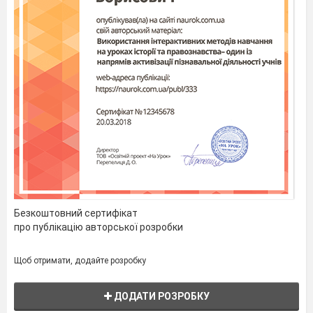
(Сцена готується для сценки-гуморески.
На середині стоїть диван — два крісла разом,
накриті покривалом. На ньому сидить тато із
газетою в руках. Заходить син, несе,
підручник, зошит, олівець).
Автор
Що за радість, що за свято,
Вже прийшов з роботи тато.
Поки мами ще немає,
Тато сину помагає.
Безкоштовний сертифікат
про публікацію авторської розробки
Син.
Щоб отримати, додайте розробку
Я прийшов до тебе, тату,
Щоб поміг рішить задачу.
ДОДАТИ РОЗРОБКУ