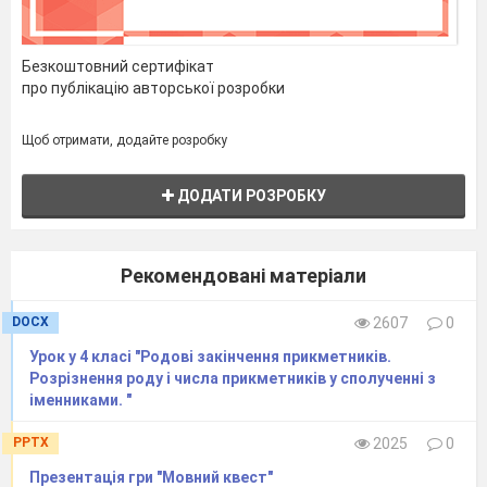
Добрий вечір, господине,
славна молодице,
Чули, що у цій хатині
Безкоштовний сертифікат
Будуть вечорниці?
про публікацію авторської розробки
Дівчина 3.
Щоб отримати, додайте розробку
Аби щастя було в хаті,
Щоб усі були багаті,
ДОДАТИ РОЗРОБКУ
Аби було любо, мило,
Аби всі були щасливі.
Рекомендовані матеріали
Господар.
Поспішайте, дівчатонька
DOCX
2607
0
Все приготувати,
Бо вже пора вечорниці
Урок у 4 класі "Родові закінчення прикметників.
Всім нам починати.
Розрізнення роду і числа прикметників у сполученні з
іменниками. "
Господиня.
Видає вареники дівчатам, щоб
PPTX
2025
0
ліпили.
Ось наліпимо вареничків,
Презентація гри "Мовний квест"