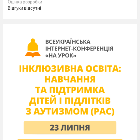
Оцінка розробки
Відгуки відсутні
Учень
Українські вечорниці
Починаємо для вас.
Нехай сміх і пісня ллється
В серці кожного із нас.
Учениця
Обійдіть весь світ безмірний
І скажіть в якій країні
Так зберігся скарб безцінний,
Як у нас, на Україні?
Учень
Просим всіх на наше свято,
Превелике, пребагате,
Від зірниці до зірниці
Хай лунають вечорниці!