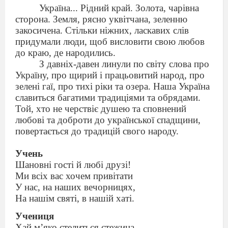
Україна... Рідний край. Золота, чарівна
сторона. Земля, рясно уквітчана, зеленню
закосичена. Стільки ніжних, ласкавих слів
придумали люди, щоб висловити свою любов
до краю, де народились.
З давніх-давен линули по світу слова про
Україну, про щирий і працьовитий народ, про
зелені гаї, про тихі ріки та озера. Наша Україна
славиться багатими традиціями та обрядами.
Той, хто не черствіє душею та сповнений
любові та доброти до української спадщини,
повертається до традицій свого народу.
Учень
Шановні гості й любі друзі!
Ми всіх вас хочем привітати
У нас, на наших вечорницях,
На нашім святі, в нашій хаті.
Учениця
Хай м’яко стелиться стежина