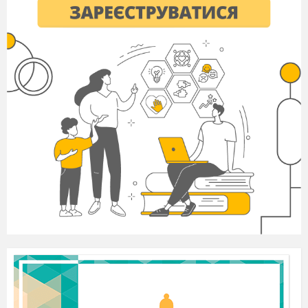
Учениця
Гей, на наших вечорницях,
Хто сумний – розвеселиться!
Співи, танці, небилиці –
Гарні будуть вечоринці.
Ведучі виходять.
2. Звучить фонограма ліричної пісні «Сонце
низенько, вечір близенько».
На сцені з'являється господиня, вона прибирає
в хаті та час від часу зазирає у віконце,
подивитися чи не йдуть дівчата.
Починає
застеляти
скатертиною стіл, чепуриться,
сідає до столу.)
Господиня:
А ти пам’ятаєш, яка я була молода?
Господар:
Була – була!
Господиня:
А красива яка була?
Господар:
Була – була!
Господиня
: А яких пісень ти мені співав!
Пам’ятаєш?