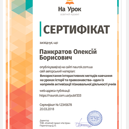
Господар:
Співав – співав!
Господиня:
А де ж це наша доня?
Господар:
Мабуть, до свого Гриця пішла.
Господиня:
Та я ж двері зачинила!
Господар:
А ти пам’ятаєш, як до мене через
вікно тікала? Мати тебе також не пускала.
Господиня:
Пам’ятаю, пам’ятаю! Ой!
Уже й
вечір, ані дівчат, ані хлопців немає. Як згадаю,
як ми дівували: щойно зачуєш десь вечорниці,
то аж тини тріщать... Не те, що зараз. Скоро
вже треті півні заспівають, а вечорниці ще й не
починалися. Ой-ой-ой! Куди все поділося?
Сміх.
Господиня схоплюється з місця.
Заходять дівчата.
Дівчина 1.
Добрий вечір вашій хаті,
Уклін господині,
Чи веселі вечорниці
В нашій Україні?
Дівчина 2.