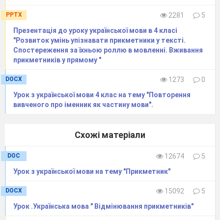
Біленьких, пухкеньких,
Та й запросимо до нас в гості
PPTX
2281
5
Хлопчиків гарненьких.
Презентація до уроку української мови в 4 класі
"Розвиток умінь упізнавати прикметники у тексті.
Господар.
Спостереження за їхньою роллю в мовленні. Вживання
Щоб вони разом із нами
прикметників у прямому "
Гарно святкували,
Та на вечорницях
DOCX
1273
0
Нас розвеселяли.
Урок з української мови 4 клас на тему "Повторення
вивченого про іменник як частину мови".
Дівчата ліпити вареники і співають
3.Пісня «
Ой
єсть в лісі калина
»
Схожі матеріали
Ой
єсть в лісі калина, (Двічі)
Калина-калина,
DOC
12674
5
Комарики-дзюбрики, калина.
Урок з української мови на тему "Прикметник"
Там стояла дівчина, (Двічі)
Дівчина
,
дівчина,
DOCX
15092
5
Комарики-дзюбрики,
дівчина
.
Урок .Українська мова " Відмінювання прикметників"
Програш