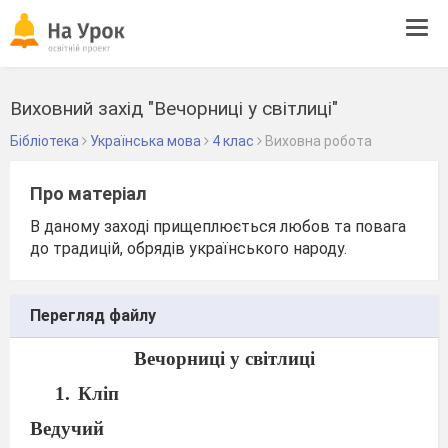
Tog
navi
Виховний захід "Вечорниці у світлиці"
Бібліотека
Українська мова
4 клас
Виховна робота
Про матеріал
В даному заході прищеплюється любов та повага
до традицій, обрядів українського народу.
Перегляд файлу
Вечорниці у світлиці
Кліп
Ведучий