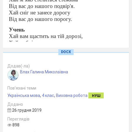
Від вас до нашого подвір'я.
Хай сніг не занесе дорогу
Від вас до нашого порогу.
Учень
Хай вам щастить на тій дорозі,
Хай добрі люди вас ведуть
І вам ми можем обіцяти,
DOCX
Що нудьгувать не доведеться
На нашім святі, в нашій хаті,
Додав(-ла)
Бо звичай в нас такий ведеться.
Влах Галина Миколаївна
Учениця
Пов’язані теми
Вас вітаєм хлібом, сіллю,
Українська мова
,
4 клас
,
Виховна робота
НУШ
Як годиться.
Додано
Тож просимо до нас
26 грудня 2019
Заходьте в добрий час
Переглядів
На українські вечорниці.
898
Господарі вручають коровай гостям