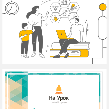
20
1
9
Зміст
Вступ
Інтерактивні технології навчання та
їх сутність
Методи колективно-групового
навчання:
Технології кооперативного
навчання
Технологія опрацювання
дискусійних питань
Гра як інтерактивний метод навчання
Робота в парах