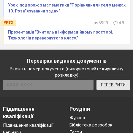
Урок-подорож з математики "Порівняння чисел у межах
відкидають можливість урізноманітнити цю
10. Розв"язування задач"
прекрасну науку.
Ось чому, я вважаю, вибрана
тема
проекту
є актуальною.
PPTX
5909
4.8
Презентація "Вчитель в інформаційному просторі.
Технологія перевернутого класу."
Перевірка виданих документів
Вкажіть номер документа (використовуйте кириличну
Розділ 1. Інтерактивні технології
розкладку)
навчання та їх сутність
ПЕРЕВІРИТИ
У підручниках і посібниках з педагогіки
наведено різні визначення навчання. Різні
автори в центр уваги ставлять різноманітні
Підвищення
Розділи
боки навчання як процесу, проте всі одностайні
кваліфікації
Журнал
в тому, що навчання – це спільна діяльність
Бібліотека розробок
Підвищення кваліфікації
учителя й учнів. Діяльність учнів називають
Тести
Вебінари