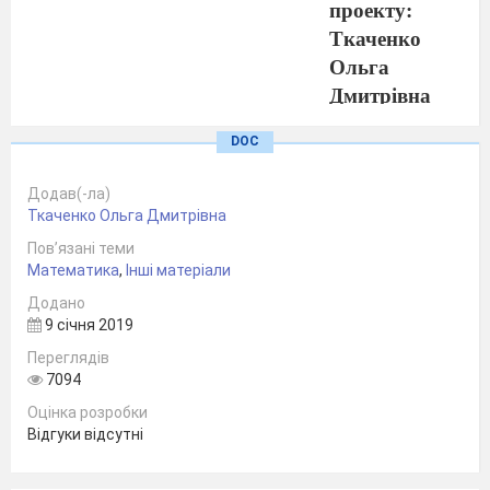
проекту:
Ткаченко
Ольга
Дмитрівна
слухач курсів
DOC
підвищення
кваліфікації
Додав(-ла)
вчителів
Ткаченко Ольга Дмитрівна
математики
за
Пов’язані теми
дистанційною
Математика
,
Інші матеріали
формою
Додано
навчання,
9 січня 2019
вчитель
Переглядів
математики
7094
Броварської
Оцінка розробки
Відгуки відсутні
ЗОШ І-ІІІ
стуменів №1