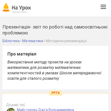
Tog
navi
Презентація- звіт по роботі над самоосвітньою
проблемою
Бібліотека
Математика
Методичні рекомендації
Про матеріал
Використання методу проектів на уроках
математики для розвитку математичних
компетентностей
в умовах Школи випереджаючої
освіти для сталого розвитку
PPTX
Додав(-ла)
Майстренко Дар'я Володимирiвна