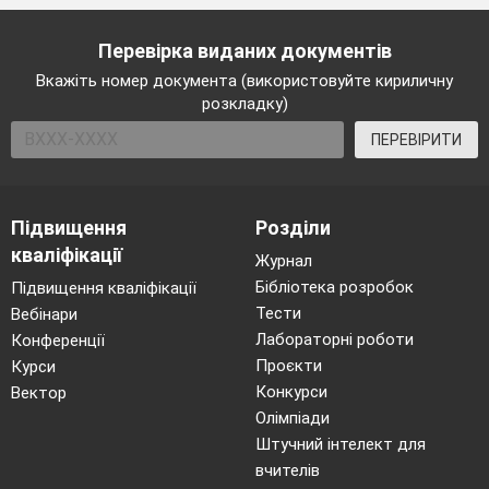
Перевірка виданих документів
Вкажіть номер документа (використовуйте кириличну
розкладку)
ПЕРЕВІРИТИ
Підвищення
Розділи
кваліфікації
Журнал
Бібліотека розробок
Підвищення кваліфікації
Тести
Вебінари
Лабораторні роботи
Конференції
Проєкти
Курси
Конкурси
Вектор
Олімпіади
Штучний інтелект для
вчителів