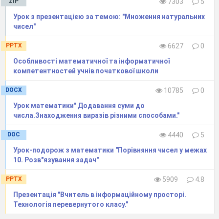
ZIP
7303
5
Урок з презентацією за темою: "Множення натуральних
чисел"
PPTX
6627
0
Особливості математичної та інформатичної
компетентностей учнів початкової школи
DOCX
10785
0
Урок математики" Додавання суми до
числа.Знаходження виразiв рiзними способами."
DOC
4440
5
Урок-подорож з математики "Порівняння чисел у межах
10. Розв"язування задач"
PPTX
5909
4.8
Презентація "Вчитель в інформаційному просторі.
Технологія перевернутого класу."