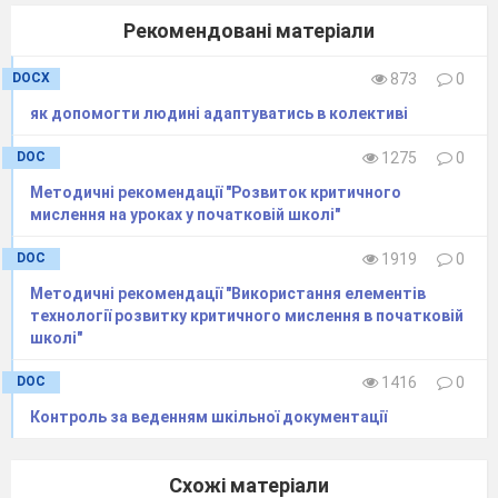
Із якої герой
Рекомендовані матеріали
казки?
(«Котигорошко»)
Дівчина, хоч і кривенька,
DOCX
873
0
Роботяща, моторненька,
як допомогти людині адаптуватись в колективі
Як гніздо її спалили,
DOC
1275
0
То з качками полетіла.
Методичні рекомендації "Розвиток критичного
Всі ви знаєте цю казку,
мислення на уроках у початковій школі"
То ж назвіть її, будь ласка!
(«Кривенька
DOC
1919
0
качечка»)
Методичні рекомендації "Використання елементів
технології розвитку критичного мислення в початковій
У лисички розкошує
школі"
Спить у ліжку і жирує.
DOC
1416
0
Цей котюра ну й доскоцький!
Контроль за веденням шкільної документації
А назвав себе…
(«Пан
Коцький»)
Схожі матеріали