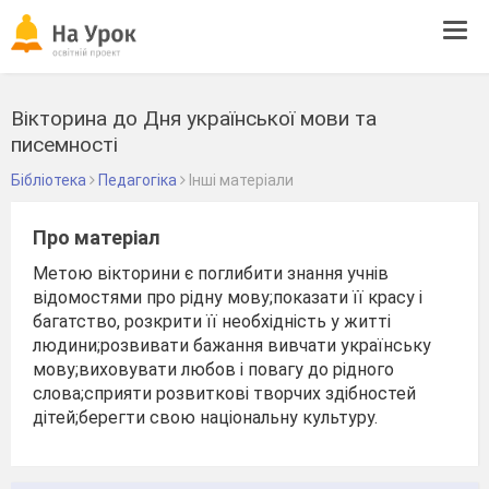
Tog
navi
Вікторина до Дня української мови та
писемності
Бібліотека
Педагогіка
Інші матеріали
Про матеріал
Метою вікторини є поглибити знання учнів
відомостями про рідну мову;показати її красу і
багатство, розкрити її необхідність у житті
людини;розвивати бажання вивчати українську
мову;виховувати любов і повагу до рідного
слова;сприяти розвиткові творчих здібностей
дітей;берегти свою національну культуру.