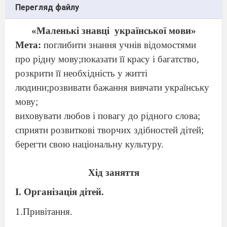
Перегляд файлу
«
Маленькі
з
навці
української мови»
Мета:
поглибити знання учнів відомостями
про рідну мову;показати її красу і багатство,
розкрити її необхідність у житті
людини;розвивати бажання вивчати українську
мову;
виховувати любов і повагу до рідного слова;
сприяти розвиткові творчих здібностей дітей;
берегти свою національну культуру.
Х
ід заняття
І. Організація дітей.
1.Привітання.