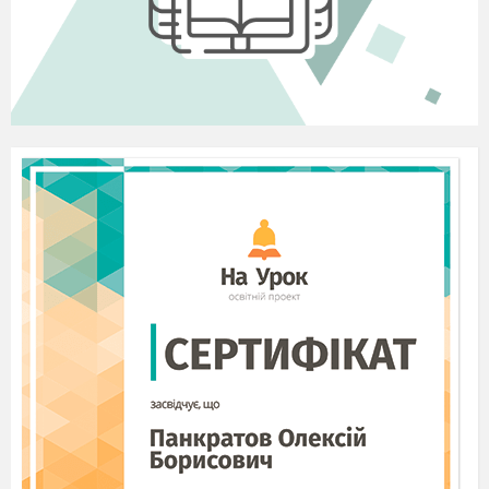
консолідації українського суспільства
встановлено День української писемності та
мови. Свято відзначається щорічно 9
листопада в день вшанування пам’яті
Преподобного Нестора-Літописця.
2.
Увага! Увага! Увага! Розпочинаємо конкурс
знавців рідної мови! Хай щастя перемоги
випаде тому, хто краще знає українську мову!
І. Конкурс.
Не тримали сина й доні
У своїх вони долонях.
Тож пішов дідусь у ліс,
Деревиночку приніс.
У колисочку поклали,
Бабця нічку колихала,