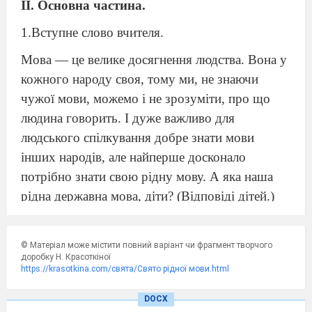
ІІ. Основна частина.
1.Вступне слово вчителя.
Мова — це велике досягнення людства. Вона у
кожного народу своя, тому ми, не знаючи
чужої мови, можемо і не зрозуміти, про що
людина говорить. І дуже важливо для
людського спілкування добре знати мови
інших народів, але найперше досконало
потрібно знати свою рідну мову. А яка наша
рідна державна мова, діти? (Відповіді дітей.)
Так, українська, бо всі ми українці, живемо в
Україні, в мальовничому і чарівному краю. І
© Матеріал може містити повний варіант чи фрагмент творчого
свою рідну мову ми всі повинні дуже добре
доробку Н. Красоткіної
https://krasotkina.com/свята/Свято рідної мови.html
знати, розмовляти нею чисто і правильно, тому
що кожна людина, яка себе поважає, повинна
DOCX