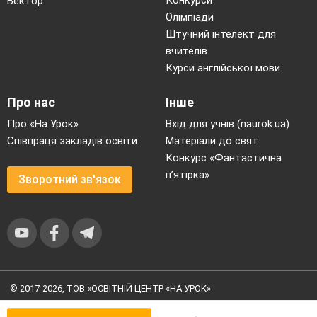
Вектор
бичок»)
Олімпіади
Штучний інтелект для
вчителів
ІІ. Конкурс « Виправ помилки у казці».
Курси англійської мови
1.Жила-була Коза. І було у неї семеро
Про нас
Інше
гарненьких маленьких кошенят.
Про «На Урок»
Вхід для учнів (naurok.ua)
Одного разу зібралась вона до лісу і
Співпраця закладів освіти
Матеріали до свят
говорить своїм пухнастим діточкам:
Конкурс «Фантастична
п’ятірка»
Зворотний зв'язок
Кошенята мої, піду-но я на
ставок, наловлю для вас рибки. А ви будьте
пильні!».
ІІІ. Конкурс
«Назвіть потрібну цифру»
Скільки козенят було у казці «Вовк та
© 2017-2026, ТОВ «ОСВІТНІЙ ЦЕНТР «НА УРОК»
козенята»? (7)
Угода користувача
|
Умови користування
|
Політика
Скільки звірів зустрів колобок? (4)