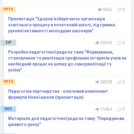
Ця брехуха – і рогата,
PPTX
9662
0
І баньката й бородата.
Презентація "Здоров’язберігаюча організація
Обдурила свого діда,
освітнього процесу в початковій школі, підтримка
Принесла в родину біди,
рухової активності молодших школярів"
Хату в зайчика украла,
ZIP
30543
5
Жити в домі цьому стала.
Розробка педагогічної ради на тему "Формування,
Добрий рак її прогнав
становлення та реалізація профільних інтересів учнів як
І зайчика врятував.
необхідний процес на шляху до самореалізації та
успіху".
Як же звати цю рогату
Вередуху бородату?
(«Коза-Дереза»)
PPTX
28258
5
Педагогіка партнерства - ключовий компонент
Він любив пісні співати.
формули Нової школи (презентація)
Від звірят усіх тікати.
DOC
19463
5
Скік! Тут був, і вже – нема!
Матеріали для педагогічної ради на тему: "Передумови
І шукать його – дарма!
цікавого уроку"
Та лисичка його з’їла,