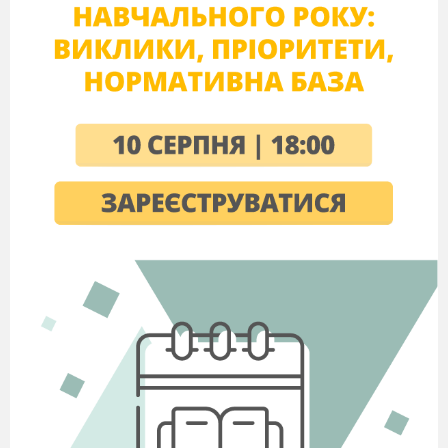
досконало знати свою мову. Отож сьогодні ми
проведемо свято рідної мови, щоб більше про
неї дізнатись і прагнути надалі розмовляти
правильно і чисто, щоб кожному хотілося вас
слухати і навчитися самому говорити
українською мовою.
9 листопада – День української писемності та
мови. Це одне з наймолодших державних свят.
Його запроваджено 1997 року за ініціативою
Всеукраїнського товариства “Просвіта” імені
Тараса Шевченка.
У листопаді 1997 р. був виданий указ
Президента України “Про День української
писемності та мови”. У ньому сказано, що за
ініціативою громадських організацій та з
урахуванням важливої ролі української мови в