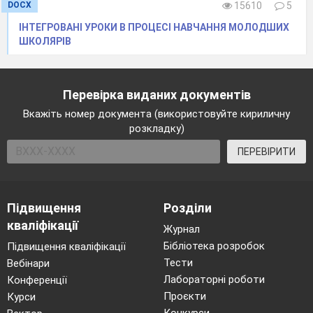
DOCX
15610
5
Ба! Таки перехитрила!
(«Колобок»)
ІНТЕГРОВАНІ УРОКИ В ПРОЦЕСІ НАВЧАННЯ МОЛОДШИХ
ШКОЛЯРІВ
Хто журавлика вітав,
Ще й кашкою пригощав?
Пригадайте-но, будь ласка,
Перевірка виданих документів
Із якої герой казки?
(«Лисичка та
Вкажіть номер документа (використовуйте кириличну
Журавель»)
розкладку)
ПЕРЕВІРИТИ
Це який такий бичок,
Не простий – а третячок,
Дуже, дуже він був ловкий,
Підвищення
Розділи
кваліфікації
Упіймав ведмедя, вовка,
Журнал
Зайчика, а ще – лисичку,
Бібліотека розробок
Підвищення кваліфікації
Тести
Вебінари
Хоч і сам він невеличкий.
Лабораторні роботи
Конференції
Допоміг і бабі, й діду
Проєкти
Курси
Пережити їхні біди.
(«Солом’яний
Конкурси