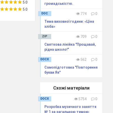
5.0
громадськістю.
5.0
DOC
774
0
Тема виховної години: «Ціна
хліба»
ZIP
709
0
Святкова лінійка "Прощавай,
рідна школо!"
DOCX
562
0
Самопідготовка "Повторення
букви Яя"
Схожі матеріали
DOCX
5754
0
Розробка музичного заняття
№ 1 за загальною темою: