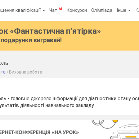
AI
щення кваліфікації
Чат
Конкурси
Олімпіада
Інше
бок
«Фантастична п’ятірка»
подарунки вигравай!
оль
іта
Виховна робота
ль - головне джерело інформації для діагностики стану ос
льтатів діяльності навчального закладу.