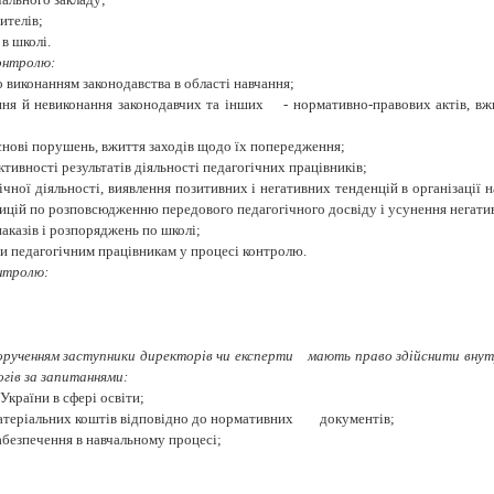
ителів;
в школі.
контролю:
виконанням законодавства в області навчання;
ння й невиконання законодавчих та інших
- нормативно-правових актів, вж
 основі порушень, вжиття заходів щодо їх попередження;
ективності результатів діяльності педагогічних працівників;
гічної діяльності, виявлення позитивних і негативних тенденцій в організації 
зицій по розповсюдженню передового педагогічного досвіду і усунення негати
 наказів і розпоряджень по школі;
и педагогічним працівникам у процесі контролю.
онтролю:
дорученням заступники директорів чи експерти
мають право здійснити внут
огів за запитаннями:
України в сфері освіти;
матеріальних коштів відповідно до нормативних
документів;
абезпечення в навчальному процесі;