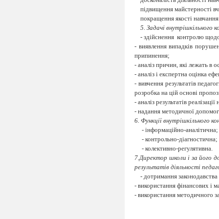
підвищення майстерності вч
покращення якості навчання 
5. Задачі внутрішкільного 
- здійснення
контролю щодо 
- виявлення випадків поруше
припинення;
- аналіз причин, які лежать в
- аналіз і експертна оцінка еф
- вивчення результатів педаго
розробка на цій основі пропо
- аналіз результатів реалізації
- надання методичної допомог
6. Функції внутрішкільного к
- інформаційно-аналітична;
- контрольно-діагностична;
- колективно-регулятивна.
7.Директор школи і за його 
результатів діяльності педаг
- дотримання законодавства 
- використання фінансових і 
- використання методичного з