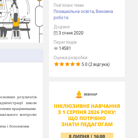
Пов’язані теми
Позашкільна освіта
,
Виховна
робота
Додано
3 січня 2020
Переглядів
14581
Оцінка розробки
5.0 (2 відгука)
основних результатів
адміністрації школи
сненням працівниками
рішкільного контролю
ни і доповнення.