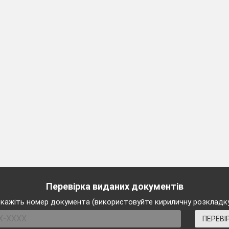
ми навиками, інтелектуальними вміннями;
учнів у процесі навчання;
йного мікроклімату;
 навчальний матеріал (підбір додаткової літератури, інформації та іншого ма
нань);
ічної ситуації, рефлексії, самостійного контролю за результатами педагогічної д
льність;
свід;
 план свого розвитку.
діяльністю вчителя:
;
Перевірка виданих документів
ності учнів.
зультатами навчальної діяльності
:
кажіть номер документа (використовуйте кириличну розкладк
ПЕРЕВІ