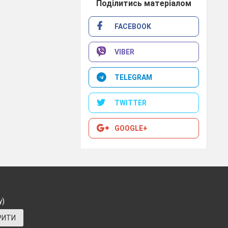
Поділитись матеріалом
FACEBOOK
теріалу, направленого
VIBER
іяльності;
TELEGRAM
TWITTER
GOOGLE+
у)
РИТИ