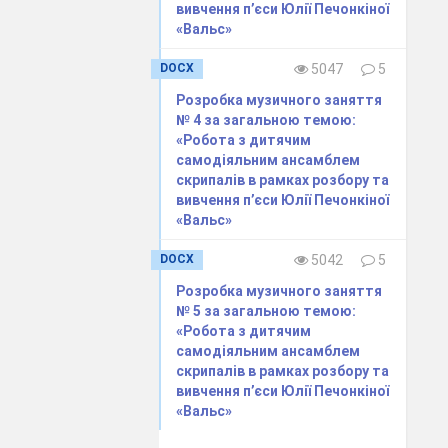
вивчення п’єси Юлії Печонкіної
«Вальс»
DOCX
5047
5
Розробка музичного заняття
№ 4 за загальною темою:
«Робота з дитячим
самодіяльним ансамблем
скрипалів в рамках розбору та
 планів, дотримання
вивчення п’єси Юлії Печонкіної
«Вальс»
ь;
DOCX
5042
5
еного законодавством
Розробка музичного заняття
 охорони і зміцнення
№ 5 за загальною темою:
«Робота з дитячим
самодіяльним ансамблем
скрипалів в рамках розбору та
 контрольних робіт,
вивчення п’єси Юлії Печонкіної
«Вальс»