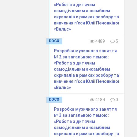
«Робота з дитячим
самодіяльним ансамблем
скрипалів в рамках розбору та
вивчення п’єси Юлії Печонкіної
«Вальс»
DOCX
4489
5
Розробка музичного заняття
№ 2 за загальною темою:
«Робота з дитячим
самодіяльним ансамблем
скрипалів в рамках розбору та
вивчення п’єси Юлії Печонкіної
«Вальс»
DOCX
4184
0
Розробка музичного заняття
№ 3 за загальною темою:
«Робота з дитячим
самодіяльним ансамблем
скрипалів в рамках розбору та