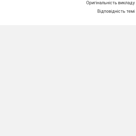
По
Заступник
Співбесіда у
Оригінальність викладу
семестрах
директора з НВР,
методичному
Відповідність темі
голова МО
кабінеті
По
Заступник
Співбесіда з
семестрах
директора з НВР
учителями
По
Заступник
Методичний
семестрах
директора з НВР
кабінет
По
Заступник
Адміністративна
семестрах
директора з НВР
нарада
По
Заступник
Співбесіда з
семестрах
директора з НВР
учителями