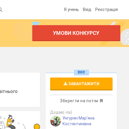
Я учень
Вхід
Реєстрація
УМОВИ КОНКУРСУ
DOC
ЗАВАНТАЖИТИ
вітнього
Зберегти на потім
Додав(-ла)
Унгурян Мар'яна
Костянтинівна