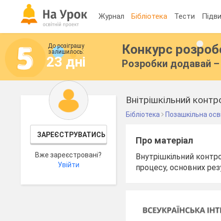
Журнал
Бібліотека
Тести
Підви
Конкурс розро
До розіграшу
залишилось:
23 дні
Розробки додавай – 
Внітрішкільний контр
Бібліотека
Позашкільна осв
ЗАРЕЄСТРУВАТИСЬ
Про матеріал
Вже зареєстровані?
Внутрішкільний контро
Увійти
процесу, основних резу