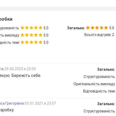
Підведення підсумків за семестр
Звіт про підсумки семестру ( заступнику директора школи з НВР)
зробки
урованість
5.0
Загальна:
5.0
І семестр
ІІ семестр
Підсумкова
Всього відгуків: 2
сть викладу
5.0
за рік
естру
дність темі
5.0
я
ina
29.04.2023 в 22:00
Загальна:
кую. Бережіть себе.
Структурованість
ягнень
Оригінальність викладу
Відповідність темі
Контроль за виконанням навчальних програм
са Григорівна
03.01.2021 в 23:57
Загальна:
Строки
Хто контролює
Де
зробку.
Структурованість
обговорюється