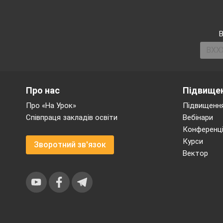
активізувати 
реалізувати п
В
Мультимедійні пр
Пояснення нов
«Розвязування
Про нас
Підвищен
Про «На Урок»
Підвищення
Первинна перевірка
Співпраця закладів освіти
Вебінари
дроби» 5 кл, «Розп
Конференці
Курси
Зворотний зв'язок
Перевірка дом
Вектор
властивість м
«Пряма пропор
Усні вправи («Найп
натуральним показ