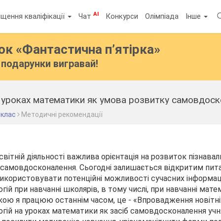
AI
щення кваліфікації
Чат
Конкурси
Олімпіада
Інше
бок
«Фантастична п’ятірка»
подарунки вигравай!
 уроках математики як умова розвитку самовдоск
 клас
Методичні рекомендації
світній діяльності важлива орієнтація на розвиток пізнавал
їх самовдосконалення. Сьогодні залишається відкритим пит
икористовувати потенційні можливості сучасних інформац
гій при навчанні школярів, в тому числі, при навчанні мат
кою я працюю останнім часом, це - «Впровадження новітні
огій на уроках математики як засіб самовдосконалення учня