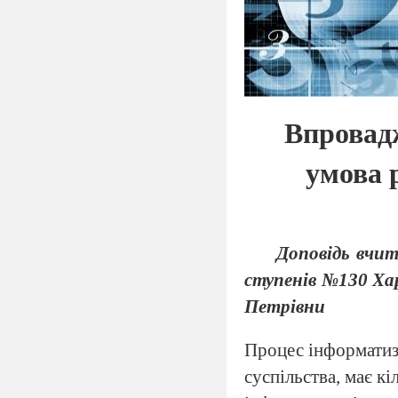
Впровад
умова 
Доповідь вчит
ступенів №130 Хар
Петрівни
Процес інформатиза
суспільства, має к