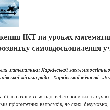
ження ІКТ на уроках математи
розвитку самовдосконалення у
еля математики Харківської загальноосвітньої
ківської міської ради
Харківської області
Ля
ції, що охопив сьогодні всі сторони життя сучас
ілька пріоритетних напрямків, до яких, безумовно, 