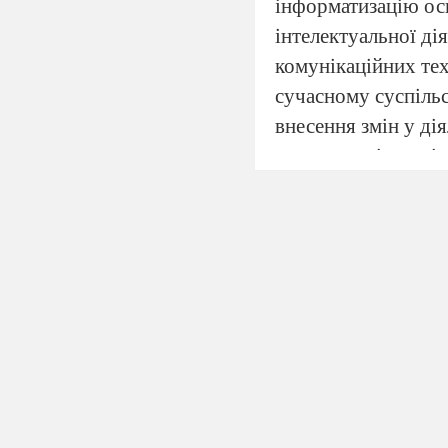
інформатизацію осв
інтелектуальної ді
комунікаційних тех
сучасному суспільс
внесення змін у дія
важлива орієнтація
самовдосконалення
ефективно викорис
комунікаційних тех
математики?».
Тому
«Впровадження нов
математики як засі
посилити мотиваці
посилити співтворч
Для забезпечення с