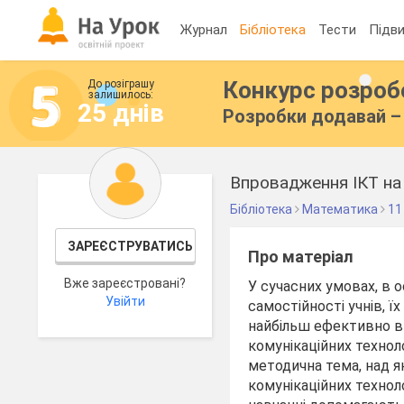
Журнал
Бібліотека
Тести
Підви
Конкурс розро
До розіграшу
залишилось:
25 днів
Розробки додавай – 
Впровадження ІКТ на
Бібліотека
Математика
11
ЗАРЕЄСТРУВАТИСЬ
Про матеріал
Вже зареєстровані?
У сучасних умовах, в о
Увійти
самостійності учнів, 
найбільш ефективно в
комунікаційних техноло
методична тема, над я
комунікаційних технол