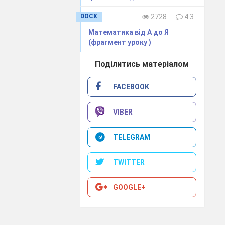
є одним з
DOCX
2728
4.3
ріалу.
Математика від А до Я
(фрагмент уроку )
орчо,
аційні форми
Поділитись матеріалом
мальних
FACEBOOK
ю програму
VIBER
опомагає:
TELEGRAM
 уроці);
TWITTER
GOOGLE+