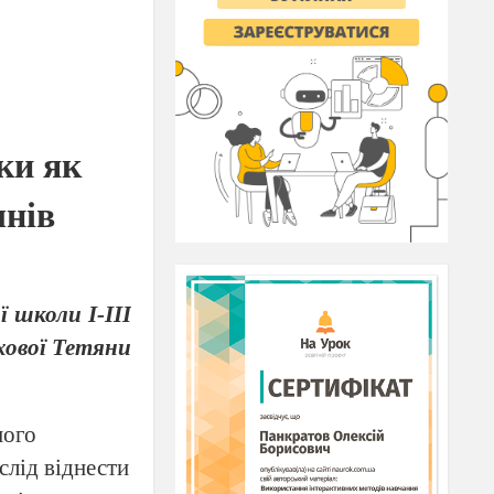
ки як
чнів
 школи І-ІІІ
хової Тетяни
ного
слід віднести