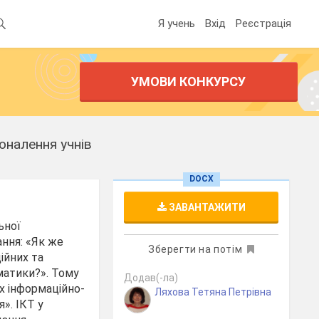
Я учень
Вхід
Реєстрація
УМОВИ КОНКУРСУ
оналення учнів
DOCX
ЗАВАНТАЖИТИ
ьної
ання: «Як же
Зберегти на потім
ійних та
ематики?». Тому
Додав(-ла)
х інформаційно-
Ляхова Тетяна Петрівна
». ІКТ у