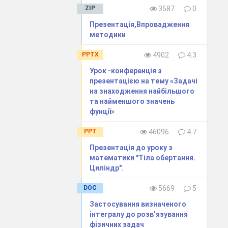
ZIP
3587
0
Презентація,Впровадження
методики
PPTX
4902
4.3
Урок -конференція з
презентацією на тему «Задачі
на знаходження найбільшого
та найменшого значень
фунції»
PPT
46096
4.7
 матеріалу я
Презентація до уроку з
математики "Тіла обертання.
авданнями),
Циліндр".
метрії DG»
DOC
5669
5
Застосування визначеного
інтегралу до розв’язування
фізичних задач