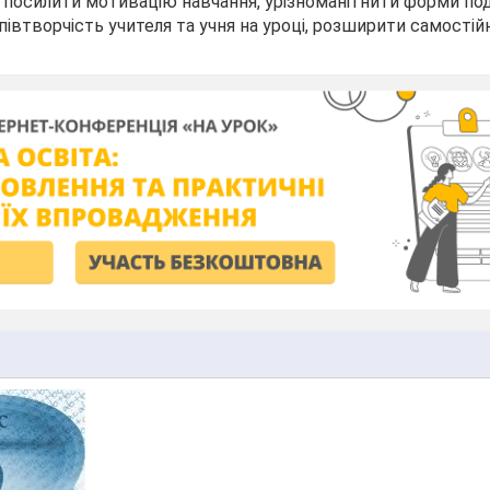
 посилити мотивацію навчання, урізноманітнити форми по
півтворчість учителя та учня на уроці, розширити самостійн