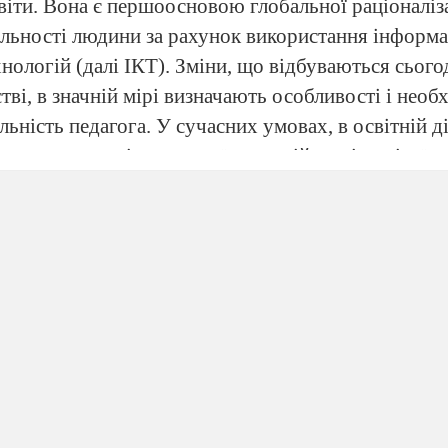
іти. Вона є першоосновою глобальної раціоналіза
яльності людини за рахунок використання інформ
нологій (далі ІКТ). Зміни, що відбуваються сього
тві, в значній мірі визначають особливості і необх
льність педагога. У сучасних умовах, в освітній д
 на розвиток пізнавальної самостійності учнів, їх
. Сьогодні залишається відкритим питання: «Як 
товувати потенційні можливості сучасних інформ
нологій при навчанні школярів, в тому числі, при
 методична тема, над якою я працюю останнім час
ітніх інформаційно-комунікаційних технологій н
б самовдосконалення учня». ІКТ у навчанні допо
ю навчання, урізноманітнити форми подання інфо
ість учителя та учня на уроці, розширити самості
амовдосконалення учнів під час підготовки до уро