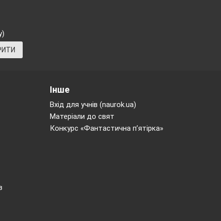
.
ьного процесу
у)
у
РИТИ
5 кл,
Інше
Вхід для учнів (naurok.ua)
Звичайні
Матеріали до свят
Конкурс «Фантастична п’ятірка»
«Розподільна
ості» 9 кл,
в
епінь з