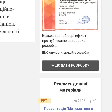
ції
аційно-
дні в
ідність
іяльності
Безкоштовний сертифікат
про публікацію авторської
же найбільш
розробки
Щоб отримати, додайте розробку
аційних та
 навчанні
ДОДАТИ РОЗРОБКУ
ом, це -
а уроках
магають
Рекомендовані
матеріали
рмації,
йність учня.
PPT
2106
0
ку, на уроці
Презентація "Математика в