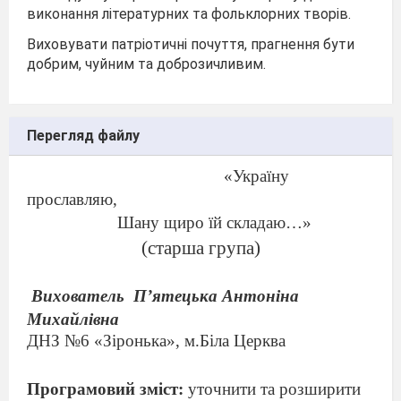
виконання літературних та фольклорних творів.
Виховувати патріотичні почуття, прагнення бути
добрим, чуйним та доброзичливим.
Перегляд файлу
«Україну
прославляю,
Шану щиро їй складаю…»
(старша група)
Вихователь
П
’
ятецька Антоніна
Михайлівна
ДНЗ №6 «Зіронька», м.Біла Церква
Програмовий зміст:
уточнити та розширити