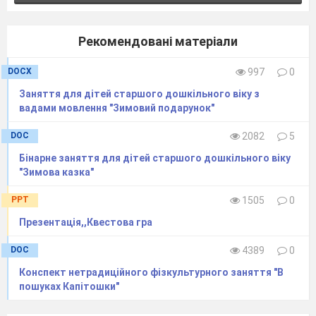
ворогів?
На кого ви хотіли б бути схожими?
Рекомендовані матеріали
Україна, любі діти, наш чудовий край,
DOCX
997
0
Тож ліси і полонини, і луки, і гай,
Заняття для дітей старшого дошкільного віку з
І міста розлогі, чисті, знай, дитя, це знай,
вадами мовлення "Зимовий подарунок"
Україна наша рідна – це чудовий край.
DOC
2082
5
Пропоную дітям розглянути карту України та
Бінарне заняття для дітей старшого дошкільного віку
назвати міста, моря, ріки, гори.
"Зимова казка"
PPT
1505
0
Які вірші ви знаєте про Україну?
Презентація,,Квестова гра
DOC
4389
0
Вірші дітей.
Конспект нетрадиційного фізкультурного заняття "В
Це моя Україна.
пошуках Капітошки"
Зацвітає калина.