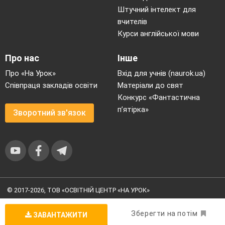
«Ну, що б, здавалося, слова…
Штучний інтелект для
Слова та голос – більш нічого,
вчителів
А серце б
’
ється – ожива,
Курси англійської мови
Як їх почує!..
Про нас
Інше
Які вірші Т. Шевченка ви вивчили?
Уривки з віршів.
Про «На Урок»
Вхід для учнів (naurok.ua)
Співпраця закладів освіти
Матеріали до свят
Тече вода з-під явора
Конкурс «Фантастична
Яром на долину.
п’ятірка»
Пишається над водою
Зворотний зв'язок
Червона калина.
Зацвіла в долині
Червона калина,
Ніби засміялась
© 2017-2026, ТОВ «ОСВІТНІЙ ЦЕНТР «НА УРОК»
Угода користувача
|
Умови користування
|
Політика
Дівчина-дитина.
конфіденційності
Зберегти на потім
ЗАВАНТАЖИТИ
Любо, любо стало,