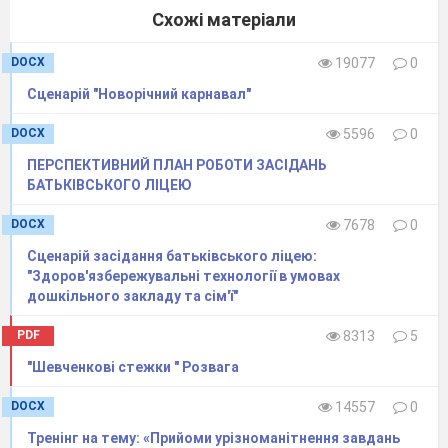
Зеленіє ліщина.
Схожі матеріали
Степом котиться диво-луна.
Це моя Україна,
DOCX
19077
0
Це моя Батьківщина.
Сценарій "Новорічний карнавал"
Що, як тато і мама, одна.
А. Камінчук.
DOCX
5596
0
ПЕРСПЕКТИВНИЙ ПЛАН РОБОТИ ЗАСІДАНЬ
Батьківщина.
БАТЬКІВСЬКОГО ЛІЦЕЮ
Є у світі небо синє
DOCX
7678
0
І гніздечко -
у пташини.
Сценарій засідання батьківського ліцею:
А у кожної людини
"Здоров'язбережувальні технології в умовах
Є матуся – Батьківщина.
дошкільного закладу та сім'ї"
Наша зветься – Україна.
PDF
8313
5
Г. Чубач.
"Шевченкові стежки " Розвага
Вихователь.
DOCX
14557
0
Любити Україну означає любити її рідну
Тренінг на тему: «Прийоми урізноманітнення завдань
мову. Любов до рідної мови починається ще з