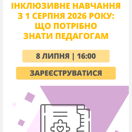
Що ж означає бути патріотом у своїй
державі?
Вірші дітей.
Україно моя мила,
Ти моя рідненька,
Я тебе так щиро люблю,
Хоч іще маленька.
Я люблю пісні співати,
Ті, що навчила мене мати.
Вони ніжні і красиві,
-Як і мама, такі милі.
Із старшим братом я дружу,
Часто в музей з ним ходжу.
І все там пильно розглядаю,
Давно історію вивчаю.