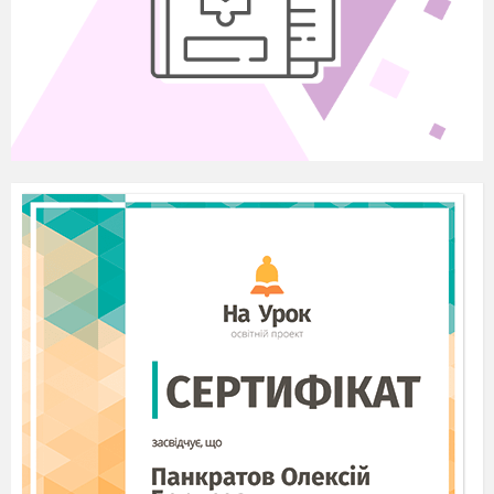
Про природу я охоче дбаю,
Квіти гарні на клумбі саджаю.
Хай краса навколо
розквітає,
І здоров
’
я людям прибавляє.
У нас в дворі завжди чистенько,
Дерева ростуть височенькі.
Я їх щотижня поливаю,
Голублю ніжно, з ними розмовляю.
Традиції, свята, обряди – вивчаю я як слід,
Мені допомагають бабуся й мудрий дід.
Я вишиваю рушничок на свято,
Щасливі дуже будуть мої матуся й тато.