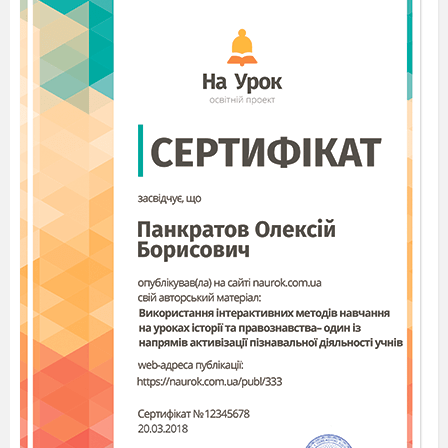
Сьогодні у світі 300000000000 автомобілів.
Щорічно автомобіль в середньому розсіює
в повітрі близько 10 кг гуми, витрачає
близько 4 350 кг кисню і забруднює
повітря, викидаючи 3250 кг вуглекислого
газу. Підрахуйте скільки всього за рік:
a) розсіюється гуми в повітрі?
b) викидається вуглекислого газу в повітря?
c) забирається кисню з повітря?
Запаси промислових риб у всіх водоймах
області за останні 10 років скоротилися з
1000 до 200 тонн, а вилов – з 300 до 60
тонн. У скільки разів скоротилися запаси
риби та їх вилов?
Одне дерево освіжає повітря, як 10
кондиціонерів. Скільки кондиціонерів
замінять 18 дерев, посаджених