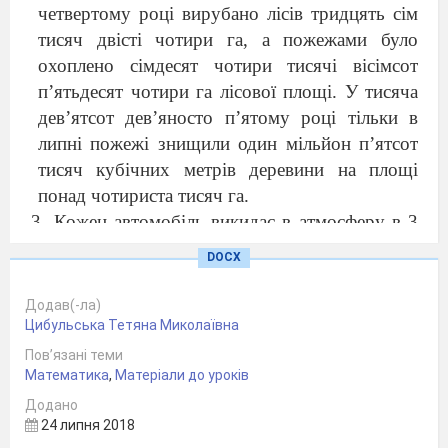
четвертому році вирубано лісів тридцять сім
тисяч двісті чотири га, а пожежами було
охоплено сімдесят чотири тисячі вісімсот
п’ятьдесят чотири га лісової площі. У тисяча
дев’ятсот дев’яносто п’ятому році тільки в
липні пожежі знищили один мільйон п’ятсот
тисяч кубічних метрів деревини на площі
понад чотириста тисяч га.
Кожен автомобіль викидає в атмосферу в 3
рази більше забруднюючих речовин в
DOCX
порівнянні зі своєю власною масою. Маса
вантажівки 3 т . Яку кількість
Додав(-ла)
забруднюючих речовин викидає в
Цибульська Тетяна Миколаївна
атмосферу така машина?
Пов’язані теми
Математика
У вершинах квадратної клумби 4х4 (в
,
Матеріали до уроків
дециметрах) ростуть 4 кущі. Площу
Додано
24 липня 2018
клумби, не викопуючи кущів, хочуть