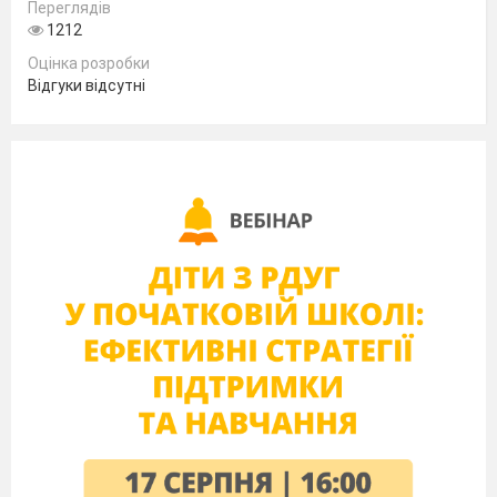
збільшити 2 рази. Як це зробити, і чому
Переглядів
1212
дорівнюватиме площа нової клумби?
Оцінка розробки
(Відповідь подайте в сантиметрах).
Відгуки відсутні
У наметовому таборі на площі в 1 га за 3
місяці відпочивають 10 тис. туристів. За
добу один невихований турист може: 1)
спалити 1м
деревини; 2) залишити на дереві
2
автограф площею 1дм
; 3) зламати до 10
2
молодих дерев. Якої шкоди можуть
принести лісові 10 тис. невихованих
туристів?
У великих промислових центрах в повітрі
знаходиться 125-500 мг/ м
CО
при нормі 3
3
2
мг / м
. У скільки разів в середньому
3
перевищено норму?
Одним із способів захисту навколишнього
середовища є розсіювання шкідливих