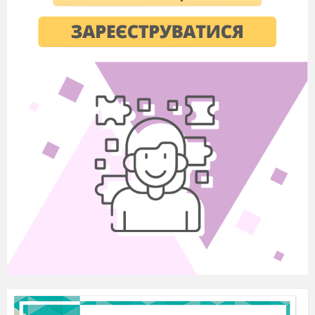
речовин за допомогою будівництва високих
труб. Відомо, що димова труба висотою
100 м дає можливість розсіювати шкідливі
речовини в радіусі до 20 м. Визначити
радіус розсіювання речовин, якщо висота
труби: а) 50 м; б) 80 м.
В середньому кожна людина вживає 1,7 л
води на добу за фізіологічної потреби 2-3 л.
Підрахуйте, скільки води вживають у
середньому всі учні класу, школи на добу, на
рік?
Дії з натуральними числами
Учні 11 класу очистили річку Рось від
сторонніх предметів. У перший день ними
було очищено 100 м, у другій в 2 рази
більше, ніж у перший, а в третій на 30
метрів більше, ніж у другій. Скільки метрів
річки очистили учні?