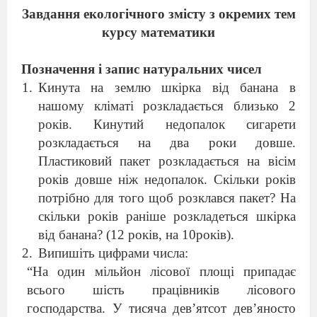
Завдання екологічного змісту з окремих тем
курсу математики
Позначення і запис натуральних чисел
Кинута на землю шкірка від банана в
нашому кліматі розкладається близько 2
років. Кинутий недопалок сигарети
розкладається на два роки довше.
Пластиковий пакет розкладається на вісім
років довше ніж недопалок. Скільки років
потрібно для того щоб розклався пакет? На
скільки років раніше розкладеться шкірка
від банана? (12 років, на 10років).
Випишіть цифрами числа:
“На один мільйон лісової площі припадає
всього шість працівників лісового
господарства. У тисяча дев’ятсот дев’яносто