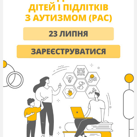
8
Упаковка як
2
2
1,25
засіб
комунікацій
9
Брендинг
2
1,25
10
Організація
2
2
1,5
10
виставок і
ярмарків.
Способи
16
8
8
організації
комунікаційної
діяльності
11
Стимулювання
2
2
1,5
продажу
товарів
12
Організація
2
2
1,5
роботи з
громадськістю
13
Персональний
2
2
1,5
10
продаж товарів
14
Прямий
2
2
маркетинг.
Спонсорування
Залік
2
2
1
Всього
48
20
28
19
41
ТЕМА1. ПОЛІТИКА МАРКЕТИНГОВИХ КОМУНІКАЦІЙ
Системою маркетингових комунікацій (СМК)
називають різні