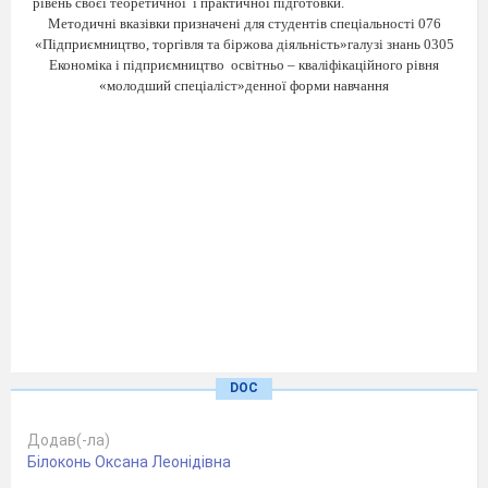
рівень своєї теоретичної
і практичної підготовки.
Методичні вказівки призначені
для студентів спеціальності
076
«Підприємництво, торгівля та біржова діяльність»
галузі знань 0305
Економіка і підприємництво
освітньо – кваліфікаційного рівня
«молодший спеціаліст»денної форми навчання
DOC
СТРУКТУРА НАВЧАЛЬНОЇ ДИСЦИПЛІНИ
Додав(-ла)
Білоконь Оксана Леонідівна
№
Назва теми
Всього
Лекції
Семінарські
Самос.
Індивід
з/
аудит.
та
робота
завдання