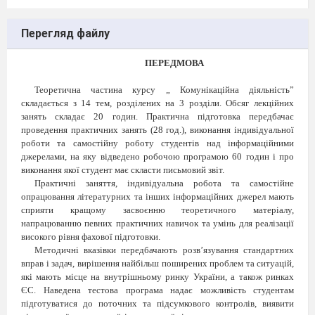
Перегляд файлу
ПЕРЕДМОВА
Теоретична частина курсу „
Комунікаційна діяльність
”
складається з
14
тем,
розділених на 3 розділи
. Обсяг лекційних
занять складає
20
годин. Практична підготовка передбачає
проведення практичних занять (
28
год.), виконання
індивідуальної
роботи та самостійну роботу студентів над інформаційними
джерелами, на яку відведено робочою програмою
60
годин і про
виконання якої студент має скласти письмовий звіт.
Практичні заняття,
індивідуальна
робота та самостійне
опрацювання літературних та інших інформаційних джерел мають
сприяти кращому засвоєнню теоретичного матеріалу,
напрацюванню певних практичних навичок та умінь для реалізації
високого рівня фахової підготовки.
Методичні вказівки передбачають розв’язування стандартних
вправ і задач, вирішення найбільш поширених проблем та ситуацій,
які мають місце на внутрішньому ринку України, а також ринках
ЄС. Наведена тестова програма надає можливість студентам
підготуватися до
поточних та підсумкового
контролів, виявити