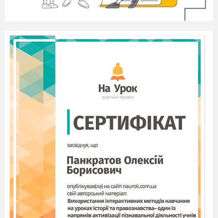
специфічні заходи та прийоми, безпосереднім завданням і цілями
яких є формування взаємовідносин із цільовими аудиторіями.
Для реалізації маркетингових цілей ні досконалий товар, ані
прийнятна ціна або вдало обрана система розподілу не можуть дати
відповідного результату без ефективної системи комунікацій із
споживачами, оточенням фірми. Саме тому одним із чотирьох
“китів” маркетингу є комунікаційна політика.
Комунікаційна політика
-це комплекс заходів щодо
забезпечення інформованості споживачів та посередників, інших
контактних аудиторій про фірму або її товари з метою просування
товарів (
promotion
). До комунікаційної політики входять реклама,
засоби стимулювання збуту, персональний продаж, робота із
засобами масової інформації, організація участі в ярмарках та
виставках, фірмовий стиль, упаковка та ін.
Цілями комунікаційної політики можуть бути:
Збільшення обсягів продажу;
Зменшення товарних запасів;
Виведення на ринки нового товару;
Створення певного іміджу фірми або його удосконалення
та ін.
Функції маркетингових комунікацій:
• інформативна: інформування цільової аудиторії про товар, який
випускає фірма, його переваги стосовно конкурентних товарів,
властивості та якості; про діяльність фірми та її політику; отримання