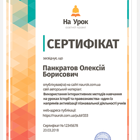
VІІІ. Робота з текстом
1. Бесіда за питаннями
- Коли автор знайомить нас з головним героєм?
(В момент народження)
- Який вирок виніс лікар?
(«Дитина народилася сліпою»)
- Які відчуття виникли у вас при читанні цього
епізоду?
- Розкажіть про дитинство Петра.
- Хто і що входило до його маленького світу?
(Мама, батько, дядько Максим, садиба,
природа)
- Як ставились до хлопчика у сім’ї?
(Мама – з великою ніжністю, відчувала своє
дитя серцем, дядько порівнював свою долю з
долею Петра)
- Хто відіграв велику роль у вихованні Петра?
(Дядько Максим. Він формував світогляд
хлопчика)
2. Дослідницька робота