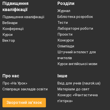
символізує початок чогось нового, незвіданого)
Підвищення
Розділи
- Пізніше дядько Максим доводить юнакові,
кваліфікації
Журнал
що «настрій може бути викликаний відомим
сполученням звуків. Взагалі звуки і кольори є
Бібліотека розробок
Підвищення кваліфікації
символами однакових душевних
порухів.»
Тести
Вебінари
- Давайте зачитаємо уривок і прослідкуємо, як
Лабораторні роботи
Конференції
В.Короленко вустами дядька Максима показує
Проєкти
Курси
нам відповідність між звуковими,
Конкурси
Вектор
кольоровими, психологічними асоціаціями.
Олімпіади
Складання таблиці
Штучний інтелект для
Колір
Психологічний
Образи
вчителів
стан
природи
Курси англійської мови
Синій
Спокій,
ясність,
Звід неба,
хвилювання,
ясна
грозова
Про нас
Інше
душа
хмара,
море
Про «На Урок»
Вхід для учнів (naurok.ua)
Зелений
Світло,
тепло
,
Травичка,
Співпраця закладів освіти
Матеріали до свят
спокійне
листя
Конкурс «Фантастична
вдоволення,
п’ятірка»
Зворотний зв'язок
здоров’я.
Червоний
Сила життя,
Червоніє