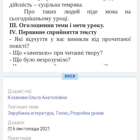
дійсність – суцільна темрява.
Про таких людей піде мова на
сьогоднішньому уроці.
ІІІ. Оголошення теми і мети уроку.
ІV. Первинне сприйняття тексту
- Які відчуття у вас виникли від прочитаної
повісті?
- Що «зачепило» при читанні твору?
- Що було незрозуміло?
- Чого ви не сприйняли в цьому творі?
VІ. Окреслення просторового тла повісті
DOCX
- Скільки просторових планів зображено на
початку повісті?
Додав(-ла)
(Їх – два: світ, в якому живе Петрусь, який є
Козакова Ольга Анатоліївна
«своїм» для нього, і «чужий» - невідомий для
Пов’язані теми
хлопчика, який він поступово почне пізнавати)
Зарубіжна література
,
7 клас
,
Розробки уроків
- Доберіть низку визначальних ознак,
характерних для кожного світу.
Додано
VІІ. Побудова схеми
6 листопада 2021
«Свій» світ
Переглядів