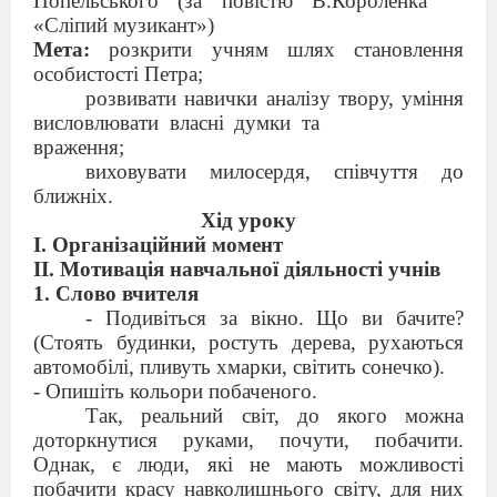
Попельського (за повістю В.Короленка
«Сліпий музикант»)
Мета:
розкрити учням шлях становлення
особистості Петра;
розвивати навички аналізу твору, уміння
висловлювати власні думки та
враження;
виховувати милосердя, співчуття до
ближніх.
Хід уроку
І. Організаційний момент
ІІ. Мотивація навчальної діяльності учнів
1. Слово вчителя
- Подивіться за вікно. Що ви бачите?
(Стоять будинки, ростуть дерева, рухаються
автомобілі, пливуть хмарки, світить сонечко).
- Опишіть кольори побаченого.
Так, реальний світ, до якого можна
доторкнутися руками, почути, побачити.
Однак, є люди, які не мають можливості
побачити красу навколишнього світу, для них