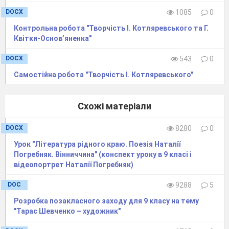
DOCX
1085
0
Контрольна робота "Творчість І. Котляревського та Г.
Квітки-Основ’яненка"
DOCX
543
0
Самостійна робота "Творчість І. Котляревського"
Схожі матеріали
DOCX
8280
0
Урок "Література рідного краю. Поезія Наталії
Погребняк. Вінниччина" (конспект уроку в 9 класі і
відеопортрет Наталії Погребняк)
DOC
9288
5
Розробка позакласного заходу для 9 класу на тему
"Тарас Шевченко – художник"