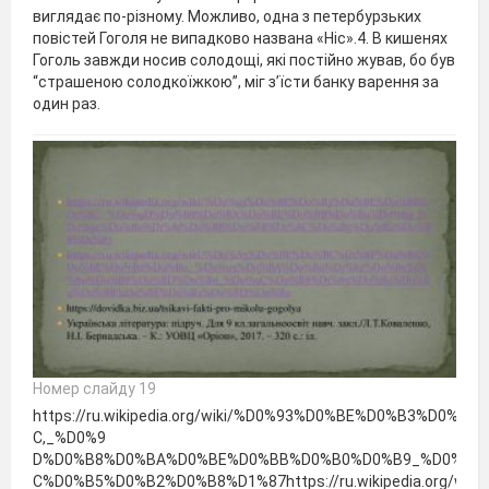
виглядає по-різному. Можливо, одна з петербурзьких
повістей Гоголя не випадково названа «Ніс».4. В кишенях
Гоголь завжди носив солодощі, які постійно жував, бо був
“страшеною солодкоїжкою”, міг з’їсти банку варення за
один раз.
Номер слайду 19
https://ru.wikipedia.org/wiki/%D0%93%D0%BE%D0%B3%D0%B
C,_%D0%9
D%D0%B8%D0%BA%D0%BE%D0%BB%D0%B0%D0%B9_%D0%92
C%D0%B5%D0%B2%D0%B8%D1%87https://ru.wikipedia.org/w