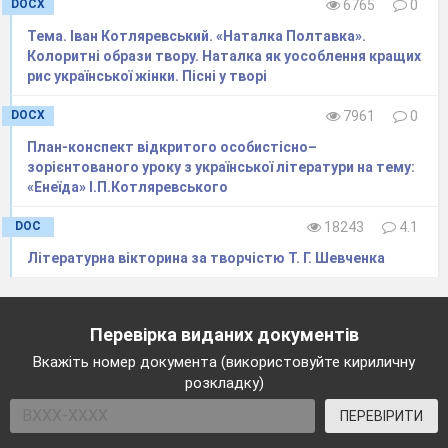
DOCX
6765
0
Тема. Іван Котляревський. «Наталка Полтавка».
Колоритні образи твору. Наталка як уособлення кращих
рис української жінки. Пісні у творі
DOCX
7961
0
План-конспект відкритого особистісно–
зорієнтованого уроку з української літератури на тему:
«Енеїда» І.П.Котляревського
DOC
18243
4.1
Літературна вікторина за творчістю Т. Г. Шевченка
Перевірка виданих документів
Вкажіть номер документа (використовуйте кириличну
розкладку)
ПЕРЕВІРИТИ