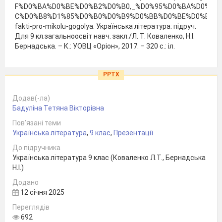
F%D0%BA%D0%BE%D0%B2%D0%B0,_%D0%95%D0%BA%D0%B0
C%D0%B8%D1%85%D0%B0%D0%B9%D0%BB%D0%BE%D0%B2%D0%BD%
fakti-pro-mikolu-gogolya. Українська література: підруч.
Для 9 кл.загальноосвіт навч. закл./Л. Т. Коваленко, Н.І.
Бернадська. – К.: УОВЦ «Оріон», 2017. – 320 с.: іл.
PPTX
Додав(-ла)
Бадуліна Тетяна Вікторівна
Пов’язані теми
Українська література
,
9 клас
,
Презентації
До підручника
Українська література 9 клас (Коваленко Л.Т., Бернадська
Н.І.)
Додано
12 січня 2025
Переглядів
692