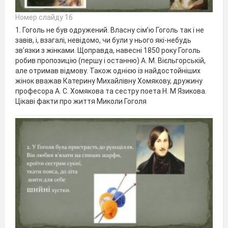
Номер слайду 16
1. Гоголь не був одружений. Власну сім’ю Гоголь так і не
завів, і, взагалі, невідомо, чи були у нього які-небудь
зв’язки з жінками. Щоправда, навесні 1850 року Гоголь
робив пропозицію (першу і останню) А. М. Вієльгорській,
але отримав відмову. Також однією із найдостойніших
жінок вважав Катерину Михайлівну Хомякову, дружину
професора А. С. Хомякова та сестру поета Н. М Язикова.
Цікаві факти про життя Миколи Гоголя