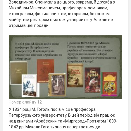
Володимира. Спонукала до цього, зокрема, й дружба з
Михайлом Максимовичем, професором-земляком,
етнографом, фольклористом, істориком, ботаніком,
майбутнім ректором цього ж університету. Але він не
отримав цієї посади.
Номер слайду 12
У 1834 році М. Гоголь посів місце професора
Петербурзького університету. В цей період він працює
над книгами «Арабески» та «Миргород»Протягом 1839-
1842 рр. Микола Гоголь знову повертається до