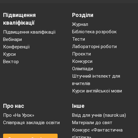
Підвищення
Розділи
кваліфікації
Журнал
Бібліотека розробок
Підвищення кваліфікації
Тести
Вебінари
Лабораторні роботи
Конференції
Проєкти
Курси
Конкурси
Вектор
Олімпіади
Штучний інтелект для
вчителів
Курси англійської мови
Про нас
Інше
Про «На Урок»
Вхід для учнів (naurok.ua)
Співпраця закладів освіти
Матеріали до свят
Конкурс «Фантастична
п’ятірка»