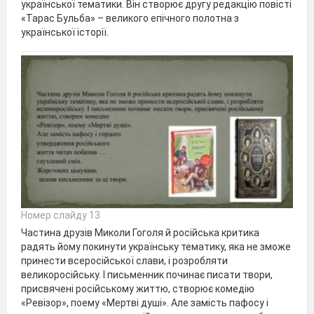
української тематики. Він створює другу редакцію повісті
«Тарас Бульба» – великого епічного полотна з
української історії.
Номер слайду 13
Частина друзів Миколи Гоголя й російська критика
радять йому покинути українську тематику, яка не зможе
принести всеросійської слави, і розробляти
великоросійську. І письменник починає писати твори,
присвячені російському життю, створює комедію
«Ревізор», поему «Мертві душі». Але замість пафосу і