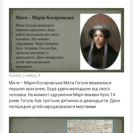
Номер слайду 4
Мати – Марія Косяровська Мати Гоголя вважалася
першою красунею, буда удвічі молодшою від свого
чоловіка. На момент одруження Марії Іванівні було 14
років. Гоголь був третьою дитиною із дванадцяти. Двоє
попередніх дітей народжувалися мертвими.