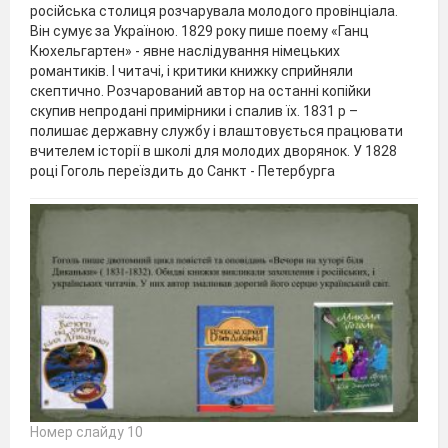
російська столиця розчарувала молодого провінціала.
Він сумує за Україною. 1829 року пише поему «Ганц
Кюхельгартен» - явне наслідування німецьких
романтиків. І читачі, і критики книжку сприйняли
скептично. Розчарований автор на останні копійки
скупив непродані примірники і спалив їх. 1831 р –
полишає державну службу і влаштовується працювати
вчителем історії в школі для молодих дворянок. У 1828
році Гоголь переїздить до Санкт - Петербурга
Номер слайду 10