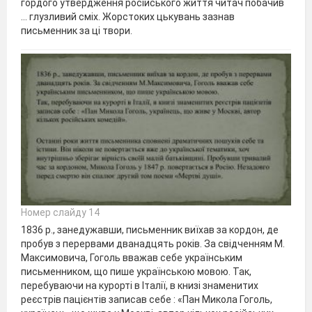
гордого утвердження російського життя читач побачив
… глузливий сміх. Жорстоких цькувань зазнав
письменник за ці твори.
Номер слайду 14
1836 р., занедужавши, письменник виїхав за кордон, де
пробув з перервами дванадцять років. За свідченням М.
Максимовича, Гоголь вважав себе українським
письменником, що пише українською мовою. Так,
перебуваючи на курорті в Італії, в книзі знаменитих
реєстрів пацієнтів записав себе : «Пан Микола Гоголь,