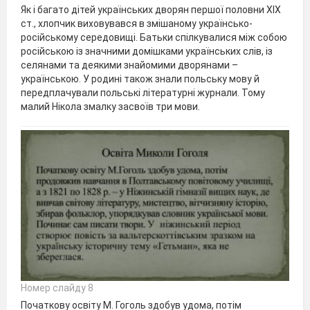
Як і багато дітей українських дворян першої половни ХІХ
ст., хлопчик виховувався в змішаному українсько-
російському середовищі. Батьки спілкувалися між собою
російською із значними домішками українських слів, із
селянами та деякими знайомими дворянами –
українською. У родині також знали польську мову й
передплачували польські літературні журнали. Тому
малий Нікола змалку засвоїв три мови.
Номер слайду 8
Початкову освіту М. Гоголь здобув удома, потім