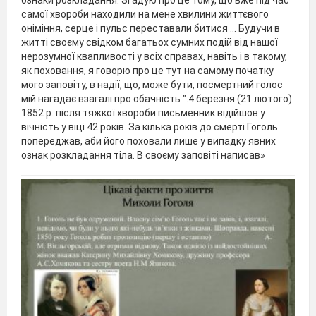
ознаки розкладання. Згадую про це тому, що вже під час
самої хвороби находили на мене хвилини життєвого
оніміння, серце і пульс переставали битися ... Будучи в
житті своєму свідком багатьох сумних подій від нашої
нерозумної квапливості у всіх справах, навіть і в такому,
як поховання, я говорю про це тут на самому початку
мого заповіту, в надії, що, може бути, посмертний голос
мій нагадає взагалі про обачність ".4 березня (21 лютого)
1852 р. після тяжкої хвороби письменник відійшов у
вічність у віці 42 років. За кілька років до смерті Гоголь
попереджав, аби його поховали лише у випадку явних
ознак розкладання тіла. В своєму заповіті написав»