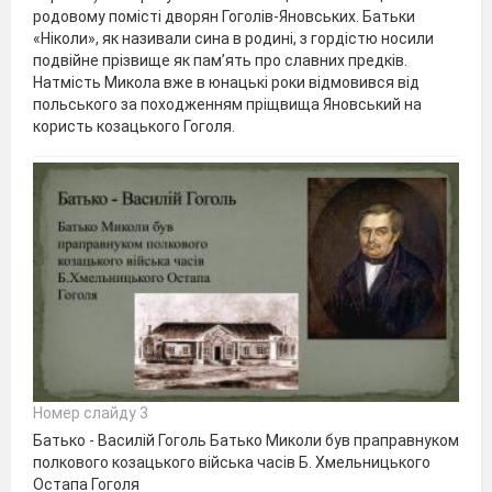
родовому помісті дворян Гоголів-Яновських. Батьки
«Ніколи», як називали сина в родині, з гордістю носили
подвійне прізвище як пам’ять про славних предків.
Натмість Микола вже в юнацькі роки відмовився від
польського за походженням пріщвища Яновський на
користь козацького Гоголя.
Номер слайду 3
Батько - Василій Гоголь Батько Миколи був праправнуком
полкового козацького війська часів Б. Хмельницького
Остапа Гоголя