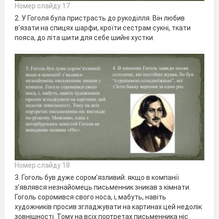
Номер слайду 17
2. У Гоголя була пристрасть до рукоділля. Він любив
в’язати на спицях шарфи, кроїти сестрам сукні, ткати
пояса, до літа шити для себе шийні хустки.
Номер слайду 18
3. Гоголь був дуже сором’язливий: якщо в компанії
з’являвся незнайомець письменник зникав з кімнати.
Гоголь соромився свого носа, і, мабуть, навіть
художників просив згладжувати на картинах цей недолік
зовнішності. Тому на всіх портретах письменника ніс