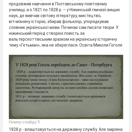
продовжив навчання в Полтавському повітовому
училищі, а з 1821 по 1828 р. – у Ніжинській гімназії вищих
наук, де вивчав світову літературу, мистецтво,
вітчизняну історію, збирав фольклор, упорядкував
словник української мови. Починає сам писати твори. У
ніжинський період створює повість за
вальтерскоттівським зразком на українську історичну
тему «Гетьман», яка не збереглася. Освіта Миколи Гоголя
Номер слайду 9
1828 р - влаштовується на державну службу. Але омріяна