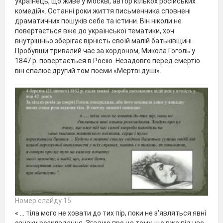
українець, що живе у Москві, автор кількох російських
комедій». Останні роки життя письменника сповнені
драматичних пошуків себе та істини. Він ніколи не
повертається вже до української тематики, хоч
внутрішньо зберігає вірність своїй малій батьківщині.
Пробувши тривалий час за кордоном, Микола Гоголь у
1847 р. повертається в Росію. Незадовго перед смертю
він спалює другий том поеми «Мертві душі».
Номер слайду 15
« … тіла мого не ховати до тих пір, поки не з'являться явні