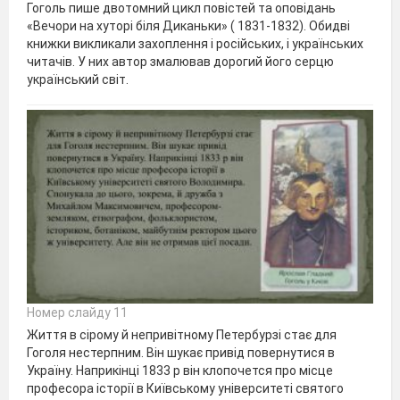
Гоголь пише двотомний цикл повістей та оповідань
«Вечори на хуторі біля Диканьки» ( 1831-1832). Обидві
книжки викликали захоплення і російських, і українських
читачів. У них автор змалював дорогий його серцю
український світ.
Номер слайду 11
Життя в сірому й непривітному Петербурзі стає для
Гоголя нестерпним. Він шукає привід повернутися в
Україну. Наприкінці 1833 р він клопочется про місце
професора історії в Київському університеті святого