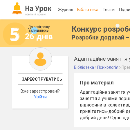
Журнал
Бібліотека
Тести
Підви
Конкурс розро
До розіграшу
залишилось:
26 днів
Розробки додавай – 
Адаптаційне заняття 
Бібліотека
Психологія
Пре
ЗАРЕЄСТРУВАТИСЬ
Про матеріал
Вже зареєстровані?
Адаптаційне заняття у
Увійти
заняття з учнями перш
відносини в колективі
привітатись-добрий де
добрий день! Одне од