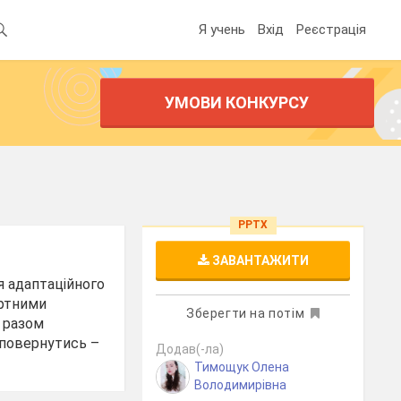
Я учень
Вхід
Реєстрація
УМОВИ КОНКУРСУ
PPTX
ЗАВАНТАЖИТИ
я адаптаційного
ортними
Зберегти на потім
а разом
 повернутись –
Додав(-ла)
Тимощук Олена
Володимирівна