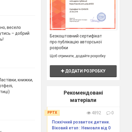
но, весело
нутись – добрий
Безкоштовний сертифікат
ь!
про публікацію авторської
розробки
Щоб отримати, додайте розробку
ДОДАТИ РОЗРОБКУ
 Ластівки, книжки,
ртфелі,
тиці)
Рекомендовані
матеріали
PPTX
4892
0
Психічний розвиток дитини.
Віковий етап : Немовля від 0