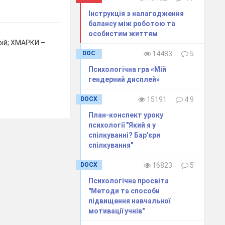
Інструкція з налагодження
балансу між роботою та
особистим життям
рій; ХМАРКИ –
DOC
14483
5
Психологічна гра «Мій
гендерний дисплей»
DOCX
15191
4.9
План-конспект уроку
психології "Який я у
спілкуванні? Бар'єри
спілкування"
DOCX
16823
5
Психологічна просвіта
"Методи та способи
підвищення навчальної
мотивації учнів"