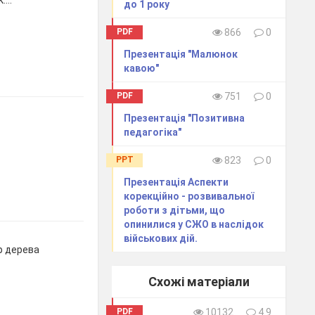
к….
до 1 року
PDF
866
0
Презентація "Малюнок
кавою"
PDF
751
0
Презентація "Позитивна
педагогіка"
PPT
823
0
Презентація Аспекти
корекційно - розвивальної
роботи з дітьми, що
опинилися у СЖО в наслідок
військових дій.
ур дерева
Схожі матеріали
PDF
10132
4.9