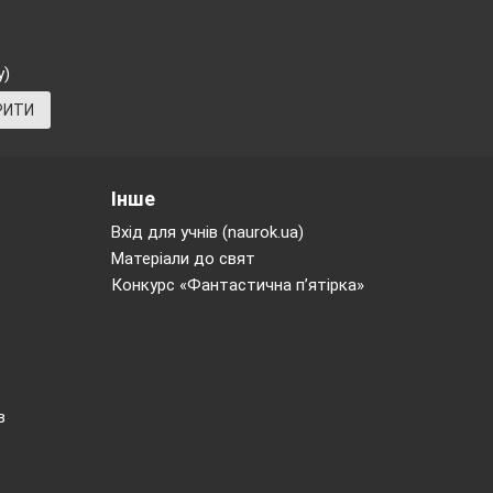
у)
РИТИ
Інше
Вхід для учнів (naurok.ua)
Матеріали до свят
Конкурс «Фантастична п’ятірка»
в