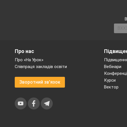
В
Про нас
Підвищен
Про «На Урок»
Підвищення
Співпраця закладів освіти
Вебінари
Конференці
Курси
Зворотний зв'язок
Вектор