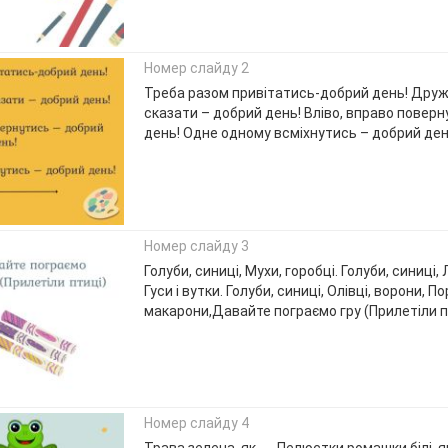
Номер слайду 2
Треба разом привітатись-добрий день! Друж
сказати – добрий день! Вліво, вправо повер
день! Одне одному всміхнутись – добрий ден
Номер слайду 3
Голуби, синиці, Мухи, горобці. Голуби, синиці,
Гуси і вутки. Голуби, синиці, Олівці, ворони, По
макарони,Давайте пограємо гру (Прилетіли п
Номер слайду 4