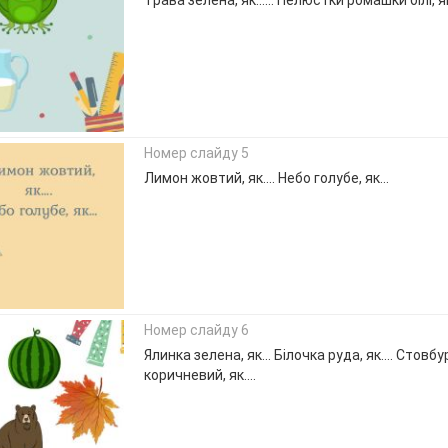
Трава зелена, як…… Пелюстки ромашки білі, я
Номер слайду 5
Лимон жовтий, як…. Небо голубе, як…
Номер слайду 6
Ялинка зелена, як… Білочка руда, як…. Стовб
коричневий, як….