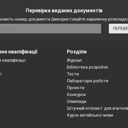
Перевірка виданих документів
кажіть номер документа (використовуйте кириличну розкладк
ПЕРЕВІ
ня кваліфікації
Розділи
 кваліфікації
Журнал
Бібліотека розробок
ї
Тести
Лабораторні роботи
Проєкти
Конкурси
Олімпіади
Штучний інтелект для вчителі
Курси англійської мови