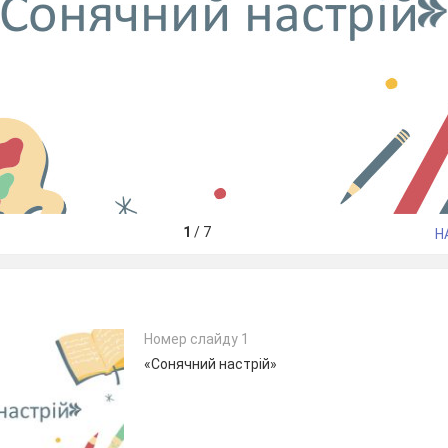
1
/
7
Н
Номер слайду 1
«Сонячний настрій»