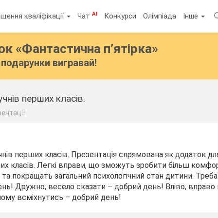
AI
щення кваліфікації
Чат
Конкурси
Олімпіада
Інше
бок
«Фантастична п’ятірка»
подарунки вигравай!
учнів перших класів.
зентації
чнів перших класів. Презентація спрямована як додаток дл
их класів. Легкі вправи, що зможуть зробити більш комф
, та покращать загальний психологічний стан дитини. Треб
нь! Дружно, весело сказати – добрий день! Вліво, вправо
ному всміхнутись – добрий день!