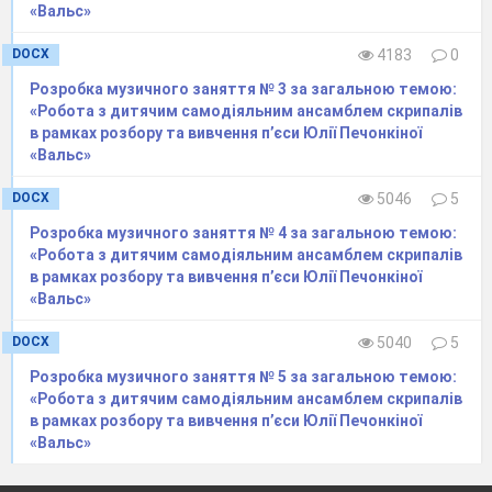
«Вальс»
На кожній долоні підписано: «Юра»
Скажіть, вам не стрівся такий замазура?
Біжить, підкидає він сумку з книжками.
DOCX
4183
0
А сумкою бився оце з хлопчаками.
Розробка музичного заняття № 3 за загальною темою:
Та тільки устиг замахнутись щосили
«Робота з дитячим самодіяльним ансамблем скрипалів
- Під ноги хлоп´ятам книжки полетіли,
в рамках розбору та вивчення п’єси Юлії Печонкіної
Всіма сторінками сплеснули від ляку:
«Вальс»
- Ой, хто угамує цього розбишаку?
У класі сидить він розвісивши вуха:
DOCX
5046
5
Того недочує, а те недослуха.
Учитель показує Волгу накарті,
Розробка музичного заняття № 4 за загальною темою:
А він вимальовує «Волгу» на парті.
«Робота з дитячим самодіяльним ансамблем скрипалів
Учитель диктує задачу про поїзд,
в рамках розбору та вивчення п’єси Юлії Печонкіної
А наш замазура записує: «Пояс»
«Вальс»
Та ще ображається потім:
«Дивіться! Чого за контрольну мені одиниця?»
DOCX
5040
5
- А в зошиті в нього мов курка блукала,
Ще й лапами кожну сторінку торкала.
Розробка музичного заняття № 5 за загальною темою:
І що там таке - не вчитаєш нічого.
«Робота з дитячим самодіяльним ансамблем скрипалів
Скажіть, ви не бачили хлопця такого?
в рамках розбору та вивчення п’єси Юлії Печонкіної
Чи, може, когось, хто у вас на прикметі,
«Вальс»
Ви зараз у ціму пізнали портреті?
Коли він вам справді знайомий в лице