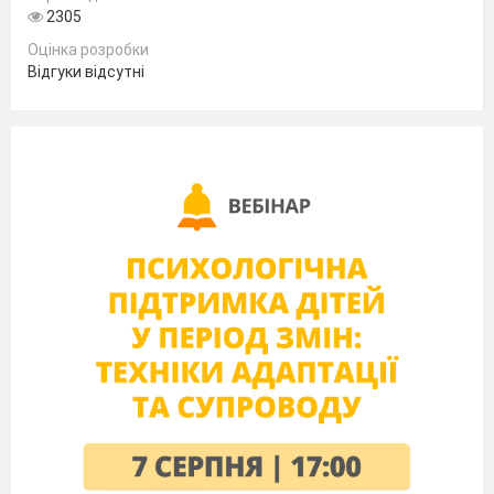
2305
Оцінка розробки
Відгуки відсутні
Мета:
уточнити й закріпити уявлення учнів про те, що
кожна річ - це результат колективної праці; виховувати
бережливе ставлення до своїх і чужих речей, шкільного
майна, привчати відповідати за те, що вчинив із
шкільним майном, вміти відповідати за скоєне
правопорушення, за кожний свій поступок.
Ознайомити учнів із законами та мірами покарання для
неповнолітніх за скоєний той чи інший злочин.
Хідбесіди
У нашій державі щорічно будувались і будуються нові
заводи, фабрики, дитячі садки, школи, житла, стадіони.
Це робиться для того, щоб краще жилося нашим
українським людям. Всі багатства, які є в нашому
розпорядженні, добуті і створені робочими руками.
Сьогодні ми поговоримо про те, як треба ставитися до
речей, якими ви користуєтеся.
Уважно огляньте кімнату і скажіть, що ви бачите в
класі. (Діти називають шафу, дошку, стіл і т.д.). Всі ці