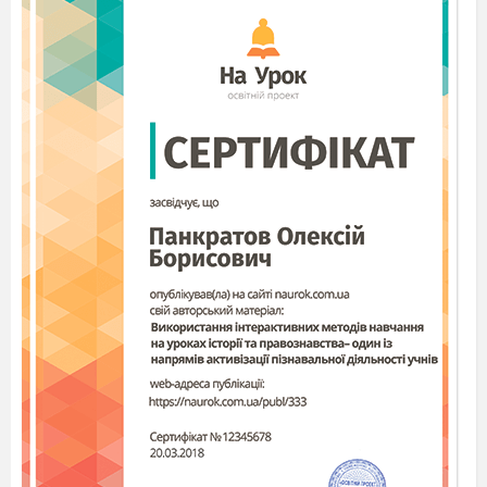
це у вірші «Звідки стіл прийшов?»:
...Ось зошит, книга.
Бачу - знов
За стіл сідаєш ти.
А звідки стіл оцей прийшов,
Ти б міг розповісти?
До нього пильно придивись,
Він сам сосною був колись.
Він ріс - по стовбуру текла
Прозорчата смола.
Та ось розпечена пила
У стовбур глибоко ввійшла.
Зітхнув він - і упав...
У лісопильні край струмка
Він став дошками з кругляка,
А в столяра-працівника
Четвероногим став...
Спробуйте назвати тих людей, які вклали свою працю
у виготовлення дерев´яних шкільних меблів. (Діти
називають столяра, лісоруба, маляра). Правильно, це ті
люди, але слід згадати не тільки тих спеціалістів, які
безпосередньо виготовляють меблі, а й тих, які
бережуть багатства природи, примножують їх:
саджають і доглядають дерева, збирають насіння,