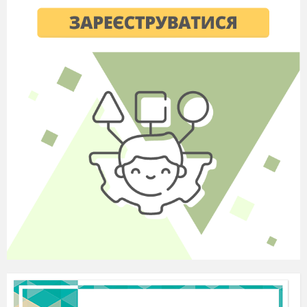
речі називаються шкільним майном.
А тепер поміркуймо, як же слід ставитися до
шкільного майна. (Не ламати, не псувати, не бруднити і
т.д.). А якщо і буває таке, що учень знищив шкільне
майно, як ви думаєте, його слід покарати, чи просто не
звертати на це уваги? (Відповіді учнів). Звичайно; діти,
знищити шкільне майно – це злочин, за нього потрібно
покарати учня. Якщо учень і не поламав, а тільки щось
написав, видряпав це теж погано - це перший крок до
злочину. А чи знаєте ви, що таке злочин? (Відповіді
учнів).
Злочин – це погані, шкідливі поступки хлопчиків,
дівчаток і дорослих людей, які шкодять окремим людям і
державі. За кожен злочин право порушник несе
покарання.
Тому сьогодні ми і поговоримо про збереження
шкільного майна. Цими шкільними партами і взагалі
шкільними речами користується не одне покоління
учнів. Нині вивчитесь у 1 кл., а наступного року в цю
кімнату прийдуть інші школярі, які теж захочуть сидіти
за гарними, чистими партами. Чи
знаєте ви, звідки з
´явилися стіл учителя, парта, дошка та інші речі?
Відомий письменник С.Я.Маршак так розповідає про