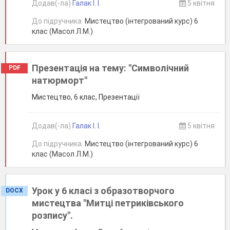
Додав(-ла)
Галак І. І.
5 квітня
До підручника
Мистецтво (інтегрований курс) 6
клас (Масол Л.М.)
Презентація на тему: "Символічний
PDF
натюрморт"
Мистецтво, 6 клас, Презентації
Додав(-ла)
Галак І. І.
5 квітня
До підручника
Мистецтво (інтегрований курс) 6
клас (Масол Л.М.)
Урок у 6 класі з образотворчого
DOCX
мистецтва "Митці петриківського
розпису".