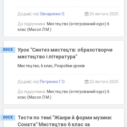
Додав(-ла)
Овчаренко О.
25 лютого 2025
До підручника
Мистецтво (інтегрований курс) 6
клас (Масол Л.М.)
Урок "Синтез мистецтв: образотворче
DOCX
мистецтво і література"
Мистецтво, 6 клас, Розробки уроків
Додав(-ла)
Петренко Г. О.
22 лютого 2025
До підручника
Мистецтво (інтегрований курс) 6
клас (Масол Л.М.)
Тести по темі "Жанри й форми музики:
DOCX
Соната" Мистецтво 6 клас за