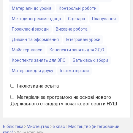
Матеріали до уроків
Контрольні роботи
Методичні рекомендації
Сценарії
Планування
Позакласні заходи
Виховна робота
Дизайн та оформлення
Інтегровані уроки
Майстер-класи
Конспекти занять для ЗДО
Конспекти занять для ЗПО
Батьківські збори
Матеріали для друку
Інші матеріали
Інклюзивна освіта
Матеріали за програмою на основі нового
Державного стандарту початкової освіти НУШ
Бібліотека
Мистецтво
6 клас
Мистецтво (інтегрований
курс)
Уcі матеріали