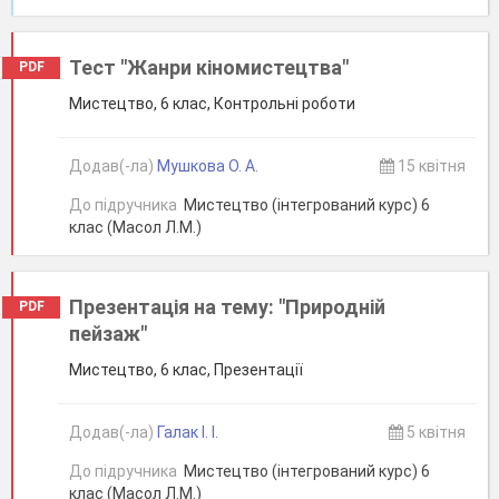
Тест "Жанри кіномистецтва"
PDF
Мистецтво, 6 клас, Контрольні роботи
Додав(-ла)
Мушкова О. А.
15 квітня
До підручника
Мистецтво (інтегрований курс) 6
клас (Масол Л.М.)
Презентація на тему: "Природній
PDF
пейзаж"
Мистецтво, 6 клас, Презентації
Додав(-ла)
Галак І. І.
5 квітня
До підручника
Мистецтво (інтегрований курс) 6
клас (Масол Л.М.)