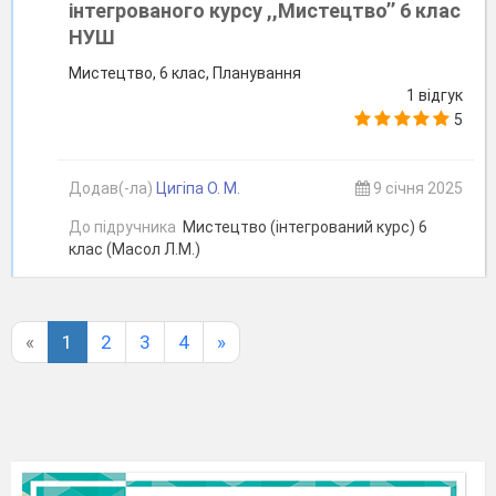
інтегрованого курсу ,,Мистецтво’’ 6 клас
НУШ
Мистецтво, 6 клас, Планування
1 відгук
5
Додав(-ла)
Цигіпа О. М.
9 січня 2025
До підручника
Мистецтво (інтегрований курс) 6
клас (Масол Л.М.)
«
1
2
3
4
»