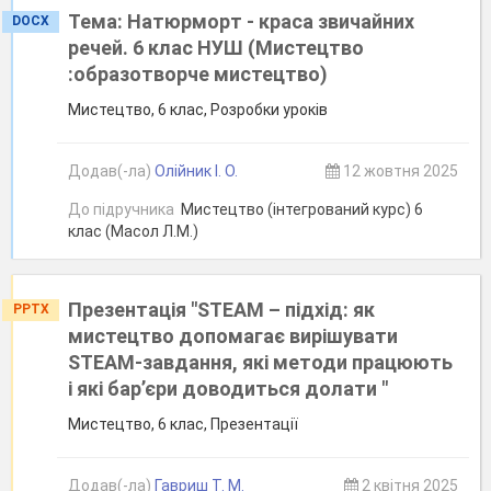
Тема: Натюрморт - краса звичайних
DOCX
речей. 6 клас НУШ (Мистецтво
:образотворче мистецтво)
Мистецтво, 6 клас, Розробки уроків
Додав(-ла)
Олійник І. О.
12 жовтня 2025
До підручника
Мистецтво (інтегрований курс) 6
клас (Масол Л.М.)
Презентація "STEAM – підхід: як
PPTX
мистецтво допомагає вирішувати
STEAM-завдання, які методи працюють
і які бар’єри доводиться долати "
Мистецтво, 6 клас, Презентації
Додав(-ла)
Гавриш Т. М.
2 квітня 2025