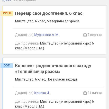
Перевір свої досягнення. 6 клас
PPTX
Мистецтво, 6 клас, Матеріали до уроків
Додав(-ла)
Мурзінова А. М.
7 серпня
До підручника
Мистецтво (інтегрований курс) 6
клас (Масол Л.М.)
Конспект родинно-класного заходу
DOC
«Теплий вечір разом»
Мистецтво, 6 клас, Позакласні заходи
Додав(-ла)
Кривко И.
21 липня
До підручника
Мистецтво (інтегрований курс) 6
клас (Масол Л.М.)