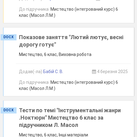
До підручника
Мистецтво (інтегрований курс) 6
клас (Масол Л.М.)
Показове заняття "Лютий лютує, весні
DOCX
дорогу готує"
Мистецтво, 6 клас, Виховна робота
Додав(-ла)
Бабій С. В.
4 березня 2025
До підручника
Мистецтво (інтегрований курс) 6
клас (Масол Л.М.)
Тести по темі "Інструментальні жанри
DOCX
.Ноктюрн" Мистецтво 6 клас за
підручником Л. Масол
Мистецтво, 6 клас, Інші матеріали