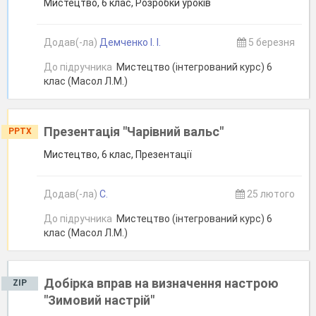
Мистецтво, 6 клас, Розробки уроків
Додав(-ла)
Демченко І. І.
5 березня
До підручника
Мистецтво (інтегрований курс) 6
клас (Масол Л.М.)
Презентація "Чарівний вальс"
PPTX
Мистецтво, 6 клас, Презентації
Додав(-ла)
С.
25 лютого
До підручника
Мистецтво (інтегрований курс) 6
клас (Масол Л.М.)
Добірка вправ на визначення настрою
ZIP
"Зимовий настрій"