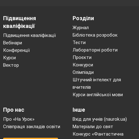
Підвищення
Розділи
кваліфікації
Журнал
Бібліотека розробок
Підвищення кваліфікації
Тести
Вебінари
Лабораторні роботи
Конференції
Проєкти
Курси
Конкурси
Вектор
Олімпіади
Штучний інтелект для
вчителів
Курси англійської мови
Про нас
Інше
Про «На Урок»
Вхід для учнів (naurok.ua)
Співпраця закладів освіти
Матеріали до свят
Конкурс «Фантастична