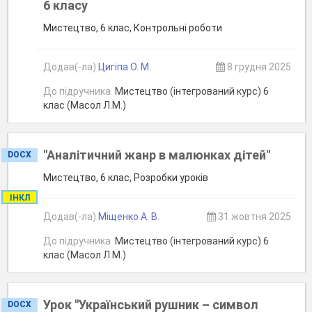
6 класу
Мистецтво, 6 клас, Контрольні роботи
Додав(-ла)
Цигіпа О. М.
8 грудня 2025
До підручника
Мистецтво (інтегрований курс) 6
клас (Масол Л.М.)
"Аналітичний жанр в малюнках дітей"
DOCX
Мистецтво, 6 клас, Розробки уроків
ІНКЛ
Додав(-ла)
Мiщенко А. В.
31 жовтня 2025
До підручника
Мистецтво (інтегрований курс) 6
клас (Масол Л.М.)
Урок "Український рушник – символ
DOCX