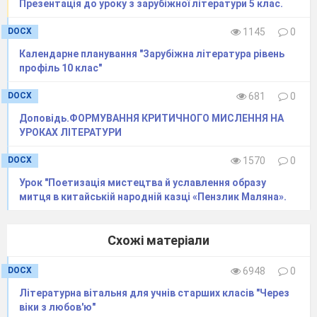
Презентація до уроку з зарубіжної літератури 5 клас.
героїнь, оскільки пасербиця добре доглядала за
DOCX
1145
0
покоями Пані Метелиці, за що і отримала гарну
Календарне планування "Зарубіжна література рівень
винагороду. А рідна донька не старалася, тому
профіль 10 клас"
й отримала за свої «труди» відповідний
дарунок від бабусі)
DOCX
681
0
Слово вчителя.
– Отже, ми переконалися в
Доповідь.ФОРМУВАННЯ КРИТИЧНОГО МИСЛЕННЯ НА
УРОКАХ ЛІТЕРАТУРИ
тому, що треба сумлінно старатися, якщо
хочемо отримати за свою працю винагороду,
DOCX
1570
0
якщо хочемо, щоб вона приносила радість і
Урок "Поетизація мистецтва й уславлення образу
задоволення.
митця в китайській народній казці «Пензлик Маляна».
Оголошення теми та мети уроку
Слово вчителя
.
– Тож, сьогодні на уроці ми
Схожі матеріали
проаналізуємо головних героїв казки,
DOCX
6948
0
спробуємо вмотивувати їхні вчинки, будемо
вчитися складати порівняльну таблицю героїв.
Літературна вітальня для учнів старших класів "Через
віки з любов'ю"
Перепишіть, будь ласка, тему в свої зошити.