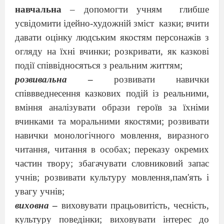
навчальна
– допомогти учням
глибше
усвідомити ідейно-художній зміст
казки; вчити
давати оцінку людським якостям персонажів з
огляду на їхні вчинки; розкривати, як казкові
події співвідносяться з реальним життям;
розвивальна
–
розвивати навички
співвведнесення казкових подій із реальними,
вміння аналізувати образи героїв за їхніми
вчинками та моральними якостями; розвивати
навички монологічного мовлення, виразного
читання, читання в особах; переказу окремих
частин твору; збагачувати словниковий запас
учнів; розвивати культуру мовлення,пам'ять і
увагу учнів;
виховна
–
виховувати працьовитість, чесність,
культуру поведінки; виховувати інтерес до