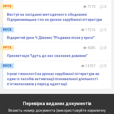
Обмін враженнями про прочитане
PPTX
7173
5
Чи сподобалась вам казка? Якщо так,
Виступ на засіданні методичного обєднання
Підприємницьке тло на уроках зарубіжної літератури
чим саме?
До якого типу казок належить Казка
DOCX
17216
5
«Пані Метелиця»?
Відкритий урок Ч.Діккенс "Різдвяна пісня у прозі"
Слово вчителя.
– У народі вірили. Що
PPTX
4385
0
працьовита і добра людина отримає
винагороду за своє праведне життя і стане
Презентація "Ідуть до нас сказання давнини"
щасливою. Тому про це в різних народів
DOCX
14707
5
складали безліч казкових історій. Є така казка у
Ігрові технології на уроках зарубіжної літератури як
збірці братів Грімм, яка називається «Пані
один із засобів активізації пізнавальної діяльності
Метелиця». І зараз на уроці ми будемо
п’ятикласників у період адаптації
працювати за змістом цієї казки, з’ясовувати,
якими були герої твору, як їм жилося, як до
Перевірка виданих документів
них ставилися інші персонажі.
Вкажіть номер документа (використовуйте кириличну
Робота за змістом казки (Слайд 7).