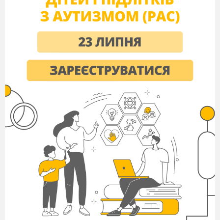
2. Які види казок ви знаєте?
3. Чим народні казки відрізняються
від літературних?
4. Казки яких народів ми вивчили?
5. Чому казки називають
народними?
Слова вчителя . – А зараз ми перевіримо,
.
як ви засвоїли матеріал минулого уроку.
Вправа «Істинне – хибне». (за казкою
«Пензлик Маляна»). (Слайд 4).
Ви біля істинного твердження ставити +,
біля хибного, невірного- знак –
За кожну правільну відповідь – 2б.
Будьте уважні. (Слайд 4).
1. Із самого малечку Малян мріяв
малювати.
2. З часом Малян купив собі пензлика і
навчився малювати.
3. Маючи чарівного пензлика, Малян