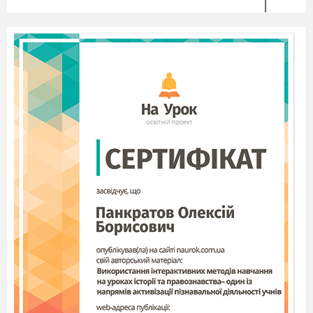
малював собі іграшки, яких раніше не
мав
4. Місцевий поміщик хотів, щоб Малян
намалював лише для нього.
5. Малян заробляв на життя, малюючи
картини.
6. Малян намалював море, бурю, яка
знищила корабель імператора.
Давайте перевіримо, як ви справились с
цим завданням.
Мотивація навчальної діяльності
Слово вчителя
.
– Ми продовжуємо
подорожувати країною казок. Ми створимо
урок разом з вами. Отож записуємо дату, тему
уроку. (
Слайди 1. 5).