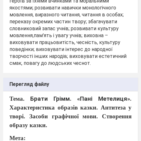
героїв за їхніми вчинками та моральними
якостями; розвивати навички монологічного
мовлення, виразного читання, читання в особах;
переказу окремих частин твору; збагачувати
словниковий запас учнів; розвивати культуру
мовлення,пам'ять і увагу учнів; виховна –
виховувати працьовитість, чесність, культуру
поведінки; виховувати інтерес до народної
творчості інших народів; виховувати естетичний
смак, повагу до людських чеснот.
Перегляд файлу
Тема.
Брати Грімм. «Пані Метелиця».
Характеристика образів казки. Антитеза у
творі. Засоби графічної мови. Створення
образу казки.
Мета: