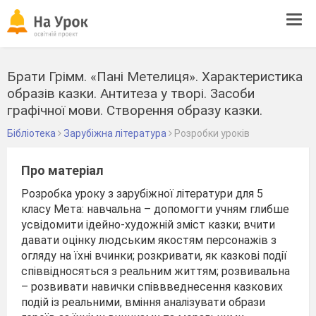
Tog
navi
Брати Грімм. «Пані Метелиця». Характеристика
образів казки. Антитеза у творі. Засоби
графічної мови. Створення образу казки.
Бібліотека
Зарубіжна література
Розробки уроків
Про матеріал
Розробка уроку з зарубіжної літератури для 5
класу Мета: навчальна – допомогти учням глибше
усвідомити ідейно-художній зміст казки; вчити
давати оцінку людським якостям персонажів з
огляду на їхні вчинки; розкривати, як казкові події
співвідносяться з реальним життям; розвивальна
– розвивати навички співвведнесення казкових
подій із реальними, вміння аналізувати образи