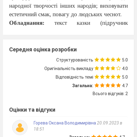
народної творчості інших народів; виховувати
естетичний смак, повагу до людських чеснот.
Обладнання:
текст казки (підручник
О.
М.
Ніколенко 5 клас «Світова література»),
малюнки учнів, роздатковий матеріал, ноутбук.
Тип уроку
: урок поглибленої роботи над
Середня оцінка розробки
твором
Структурованість
5.0
Який догляд – такий і прибуток
Оригінальність викладу
4.0
Німецьке народне прислів’я
Відповідність темі
5.0
Хід уроку
Загальна:
4.7
І. Організаційний момент
Всього відгуків: 2
1. Перевірка готовності класу до
уроку.
2. Психологічне налаштування класу до
Оцінки та відгуки
роботи.
Горева Оксана Володимирівна
20.09.2023 в
Уже дзвінок нам дав сигнал:
18:51
Працювати час настав.