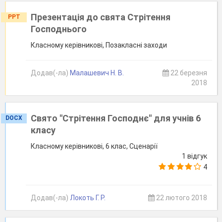
Презентація до свята Стрітення
PPT
Господнього
Класному керівникові, Позакласні заходи
Додав(-ла)
Малашевич Н. В.
22 березня
2018
Свято "Стрітення Господнє" для учнів 6
DOCX
класу
Класному керівникові, 6 клас, Сценарії
1 відгук
4
Додав(-ла)
Локоть Г. Р.
22 лютого 2018