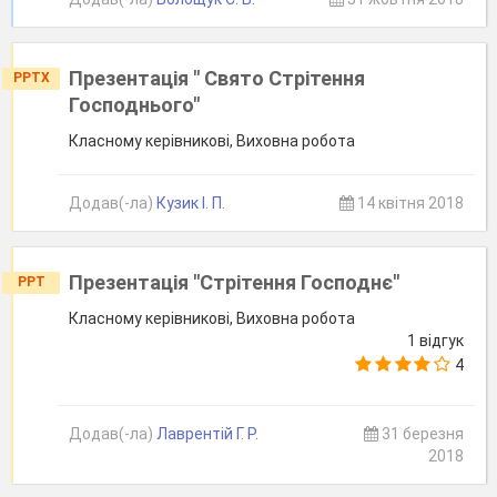
Презентація " Свято Стрітення
PPTX
Господнього"
Класному керівникові, Виховна робота
Додав(-ла)
Кузик І. П.
14 квітня 2018
Презентація "Стрітення Господнє"
PPT
Класному керівникові, Виховна робота
1 відгук
4
Додав(-ла)
Лаврентій Г. Р.
31 березня
2018