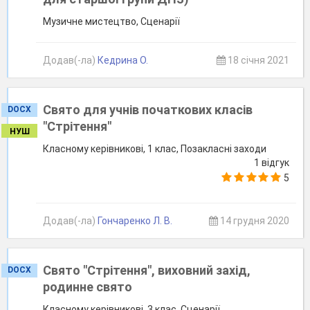
Музичне мистецтво, Сценарії
Додав(-ла)
Кедрина О.
18 січня 2021
Свято для учнів початкових класів
DOCX
"Стрітення"
НУШ
Класному керівникові, 1 клас, Позакласні заходи
1 відгук
5
Додав(-ла)
Гончаренко Л. В.
14 грудня 2020
Свято "Стрітення", виховний захід,
DOCX
родинне свято
Класному керівникові, 3 клас, Сценарії