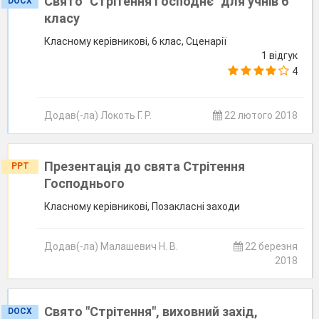
Свято "Стрітення Господнє" для учнів 6
DOCX
класу
Класному керівникові, 6 клас, Сценарії
1 відгук
4
Додав(-ла) Локоть Г. Р.
22 лютого 2018
Презентація до свята Стрітення
PPT
Господнього
Класному керівникові, Позакласні заходи
Додав(-ла) Малашевич Н. В.
22 березня
2018
Свято "Стрітення", виховний захід,
DOCX