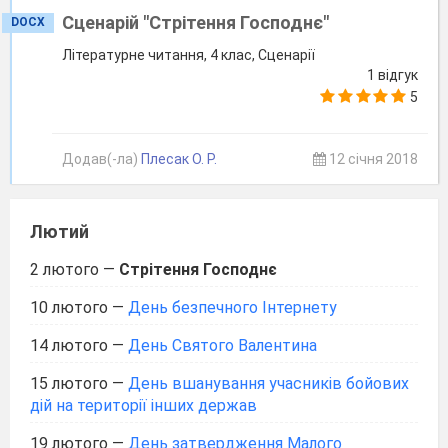
Сценарій "Стрітення Господнє"
DOCX
Літературне читання, 4 клас, Сценарії
1 відгук
5
Додав(-ла)
Плесак О. Р.
12 січня 2018
Лютий
2 лютого
—
Стрітення Господнє
10 лютого
—
День безпечного Інтернету
14 лютого
—
День Святого Валентина
15 лютого
—
День вшанування учасників бойових
дій на території інших держав
19 лютого
—
День затвердження Малого