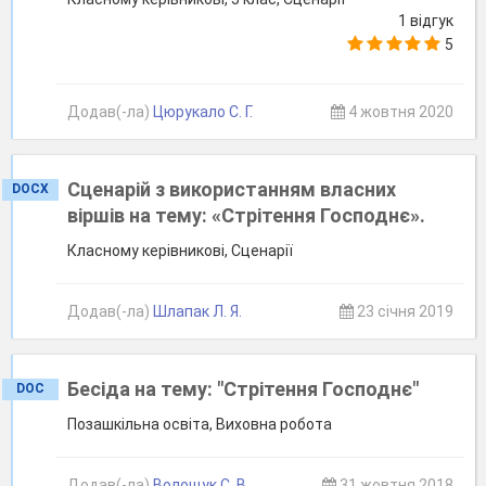
1 відгук
5
Додав(-ла)
Цюрукало С. Г.
4 жовтня 2020
Сценарій з використанням власних
DOCX
віршів на тему: «Стрітення Господнє».
Класному керівникові, Сценарії
Додав(-ла)
Шлапак Л. Я.
23 січня 2019
Бесіда на тему: "Стрітення Господнє"
DOC
Позашкільна освіта, Виховна робота
Додав(-ла)
Волощук С. В.
31 жовтня 2018