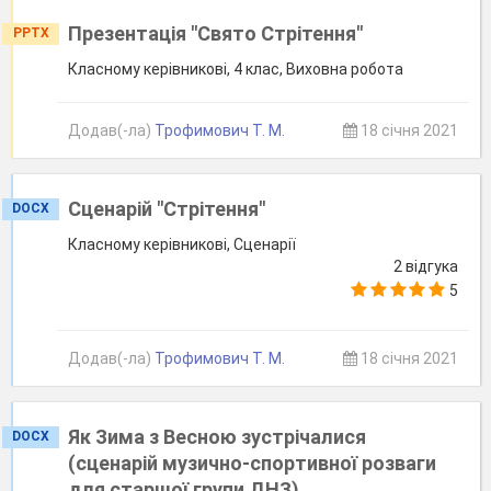
Презентація "Свято Стрітення"
PPTX
Класному керівникові, 4 клас, Виховна робота
Додав(-ла)
Трофимович Т. М.
18 січня 2021
Сценарій "Стрітення"
DOCX
Класному керівникові, Сценарії
2 відгука
5
Додав(-ла)
Трофимович Т. М.
18 січня 2021
Як Зима з Весною зустрічалися
DOCX
(сценарій музично-спортивної розваги
для старшої групи ДНЗ)