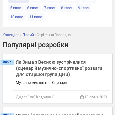
5 клас
6 клас
7 клас
8 клас
9 клас
10 клас
11 клас
Календар
Лютий
Стрітення Господнє
Популярні розробки
Як Зима з Весною зустрічалися
DOCX
(сценарій музично-спортивної розваги
для старшої групи ДНЗ)
Музичне мистецтво, Сценарії
Додав(-ла) Кедрина О.
18 січня 2021