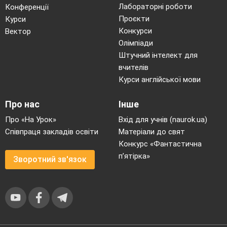
Лабораторні роботи
Конференції
Проєкти
Курси
Конкурси
Вектор
Олімпіади
Штучний інтелект для
вчителів
Курси англійської мови
Про нас
Інше
Про «На Урок»
Вхід для учнів (naurok.ua)
Співпраця закладів освіти
Матеріали до свят
Конкурс «Фантастична
п’ятірка»
Зворотний зв'язок