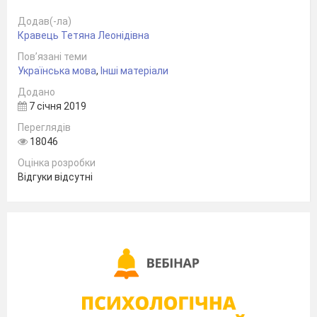
сфері є явища, подібні до тих непогасних
вічнодіючих вулканів, надра яких завжди
Додав(-ла)
пашать вогнем і розжеврюють уночі хмари
Кравець Тетяна Леонідівна
над собою, мов велетенські маяки.
Пов’язані теми
Українська мова
,
Інші матеріали
152
Додано
слова
7 січня 2019
За І. Ковалем
Переглядів
18046
Оцінка розробки
Відгуки відсутні