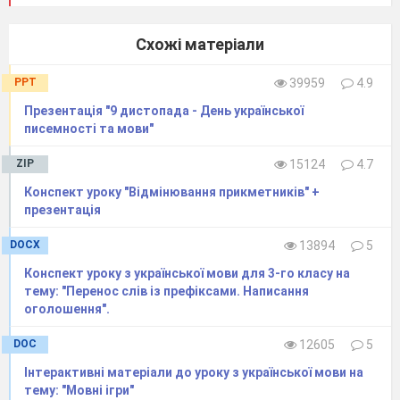
черниць. Цей єдиний тоді кримський
жіночий монастир заснований на честь
Схожі матеріали
святої Параскеви. Поступово він
розбудовувався, зміцнював своє
PPT
39959
4.9
господарство, набував святості й
Презентація "9 дистопада - День української
доброчинності. З гори Афон привезли
писемності та мови"
сюди великі святині — частинки
животворящого хреста, на якому було
ZIP
15124
4.7
розіп’ято Ісуса Христа, і мощі святої
Конспект уроку "Відмінювання прикметників" +
Параскеви.
презентація
Монастир розташований на схилі гори,
DOCX
13894
5
укритої густим лісом. Тут бринять джерела
Конспект уроку з української мови для 3-го класу на
чистої води, холодної будь-якої пори року.
тему: "Перенос слів із префіксами. Написання
оголошення".
Коли людина після крутого підйому
лісової дороги виходить на простору
DOC
12605
5
площу перед монастирем, її вражає краса
Інтерактивні матеріали до уроку з української мови на
цього 26 місця. Тут багато квітів, навкруги
тему: "Мовні ігри"