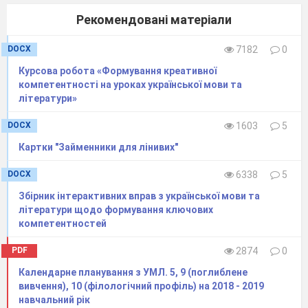
Рекомендовані матеріали
Диктант №3
DOCX
7182
0
Монастир на схилі гори
Курсова робота «Формування креативної
компетентності на уроках української мови та
Здавна Крим — місце паломництва.
літератури»
Здавалося б, що до кожного більш-менш
цікавого куточка півострова давно
DOCX
1603
5
протоптані стежки. Однак це зовсім не так.
Картки "Займенники для лінивих"
Більшість приїжджих, не ганяючись за
DOCX
6338
5
оригінальністю, відвідують одні й ті самі
Збірник інтерактивних вправ з української мови та
місця: Ластівчине гніздо, набережну в Ялті,
літератури щодо формування ключових
Лівадійський палац... Але це лише мізерна
компетентностей
частина скарбів дивовижного Криму.
PDF
2874
0
Майже сорок років тому біля села
Топлу був заснований монастир. У глухій
Календарне планування з УМЛ. 5, 9 (поглиблене
пущі, у землянках без будь-яких засобів до
вивчення), 10 (філологічний профіль) на 2018 - 2019
навчальний рік
існування поселилися дев’ять перших