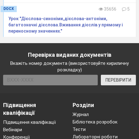
— темні стіни лісу. Яке все це далеке від
суєти пляжного життя, від натовпів на
DOCX
35656
5
вузенькій смузі узбережжя!
Урок "Дієслова-синоніми,дієслова-антоніми,
169 слів
багатозначні дієслова.Вживання дієслів у прямому і
переносному значеннях."
За К. Ґудзик
Перевірка виданих документів
Вкажіть номер документа (використовуйте кириличну
розкладку)
ПЕРЕВІРИТИ
Підвищення
Розділи
кваліфікації
Журнал
Диктант №4
Бібліотека розробок
Підвищення кваліфікації
Тести
Вебінари
Лабораторні роботи
Конференції