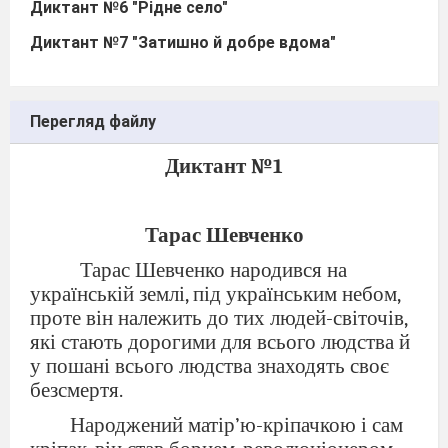
Диктант №6 "
Рідне село"
Диктант №7 "
Затишно й добре вдома"
Перегляд файлу
Диктант №1
Тарас Шевченко
Тарас Шевченко народився на
українській землі, під українським небом,
проте він належить до тих людей-світочів,
які стають дорогими для всього людства й
у пошані всього людства знаходять своє
безсмертя.
Народжений матір’ю-кріпачкою і сам