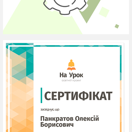
зображено помаранчево-рожевого звіра. У
нього великі вуха й грива, тулуб
прикрашають червоні яблука, на лобі,
переніссі й щоках — ластовиння. Круглі
очі дивляться допитливо. Рожеві лапи, що
закінчуються кігтями, обережно
торкаються землі, на хвості —
кулеподібний пензлик. Жовтогаряче тло
створює враження, ніби картину наповнює
сонячне світло. Та й самий звір зітканий із
сонячного проміння й рожево-червоних
хмарин. Зелені стручки гороху, у якому він
живе, утворюють із синіми квітами
ритмічний рослинний орнамент.
Ви тільки уявіть собі: коли народилася
ця по-дитячому наївна істота, художниці
було майже сімдесят років!