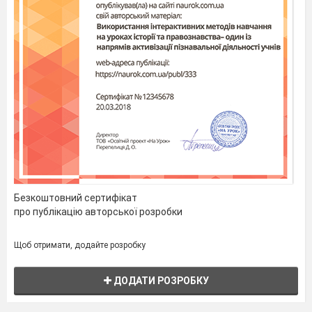
Нині твори Марії Примаченко
експонуються в Парижі, Варшаві, Празі,
Софії, Монреалі. Серія, за яку майстриня
була удостоєна Державної премії України
імені Тараса Шевченка, має назву «Людям
на радість». Так можна сказати й про всю
творчість художниці.
166
слів
За М. Шинкарук
Безкоштовний сертифікат
про публікацію авторської розробки
Щоб отримати, додайте розробку
ДОДАТИ РОЗРОБКУ