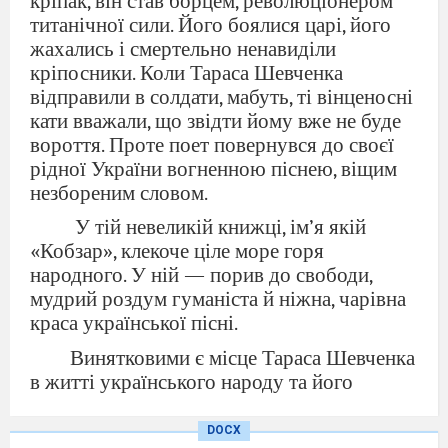
кріпак, він став борцем, революціонером
титанічної сили. Його боялися царі, його
жахались і смертельно ненавиділи
кріпосники. Коли Тараса Шевченка
відправили в солдати, мабуть, ті вінценосні
кати вважали, що звідти йому вже не буде
вороття. Проте поет повернувся до своєї
рідної України вогненною піснею, віщим
незбореним словом.
У тій невеликій книжці, ім’я якій
«Кобзар», клекоче ціле море горя
народного. У ній — порив до свободи,
мудрий роздум гуманіста й ніжна, чарівна
краса української пісні.
Винятковими є місце Тараса Шевченка
в житті українського народу та його
творчість. Характеризуючи її, бачиш, що є
творчість, яка не відцвітає, що в духовній
DOCX