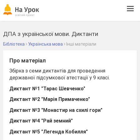
Tog
navi
ДПА з української мови. Диктанти
Бібліотека
Українська мова
Інші матеріали
Про матеріал
Збірка з семи диктантів для проведення
державної підсумкової атестації у 9 класі.
Диктант №1 "
Тарас Шевченко"
Диктант №2 "
Марія Примаченко"
Диктант №3 "
Монастир на схилі гори"
Диктант №4 "
Рай земний"
Диктант №5 "
Легенда Кобилля"