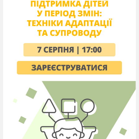
Диктант №2
Марія Примаченко
Марія Примаченко — майстер
українського декоративного мистецтва. На
ґрунті народного декоративного малярства
вона створила власний фантастичний світ.
Художниця використовувала акварель і
гуаш, які надавали соковитості й щільності
зображенням квітів, птахів, звірів,
орнаментів, сценок із народного життя.
Справжнім шедевром у серії про
тварин став «Гороховий звір». На картині