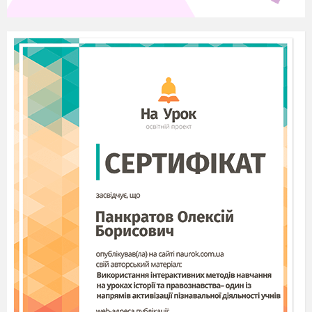
Зведена таблиця розподілу навчального часу з української літератури
Клас
твір
тести,
відповіді на
усно
запитання
І
5
ІІ
всього
І
9
ІІ