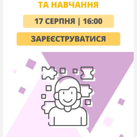
всього
І
9
ІІ
всього
І
10
ІІ
всього
І
ІІ
всього
Складено до підручника: