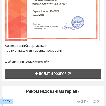
всього
І
10
ІІ
всього
І
Безкоштовний сертифікат
ІІ
про публікацію авторської розробки
всього
Щоб отримати, додайте розробку
Складено до підручника:
ДОДАТИ РОЗРОБКУ
Рекомендовані матеріали
DOCX
2414
0