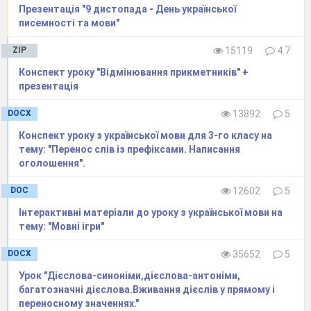
Презентація "9 дистопада - День української
перек
писемності та мови"
Фронталь
ZIP
15119
4.7
твір
Конспект уроку "Відмінювання прикметників" +
диктант
презентація
У
DOCX
13892
5
Конспект уроку з української мови для 3-го класу на
тему: "Перенос слів із префіксами. Написання
Чит
оголошення".
DOC
12602
5
№
Дата
Мовна змістова лінія
Мовленнєва змістов
Інтерактивні матеріали до уроку з української мови на
пор.
тему: "Мовні ігри"
І с е м е с т р
DOCX
35652
5
Вступ
Урок "Дієслова-синоніми,дієслова-антоніми,
1
Значення мови в житті людини й
багатозначні дієслова.Вживання дієслів у прямому і
суспільства. Українська мова – державна
переносному значеннях."
мова України.