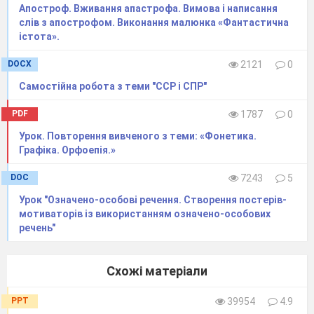
Апостроф. Вживання апастрофа. Вимова і написання
слів з апострофом. Виконання малюнка «Фантастична
Українська
мова
істота».
5
клас
DOCX
2121
0
(122
год,
3,5
год
на
Самостійна робота з теми "ССР і СПР"
тиждень)
Календарно-
PDF
1787
0
тематичне
Урок. Повторення вивченого з теми: «Фонетика.
планування для 5-
го класу складено
Графіка. Орфоепія.»
відповідно до
Програми для загальноосвітніх навчальних закладів.
DOC
7243
5
Українська мова: 5-9 класи / Г.Т.Шелехова, М.І.Пентилюк,
Урок "Означено-особові речення. Створення постерів-
В.І.Новосьолова, Т.Д.Гнаткович, Н.Б.Коржова,
мотиваторів із використанням означено-особових
А.С.Пономаренко, К.В.Таранік-Ткачук. - К., 2013 (зі змінами,
речень"
затвердженими наказом МОН № 804 від 07. 06. 2017 р.)
Схожі матеріали
Форми контрол
Перевірка мовно
PPT
39954
4.9