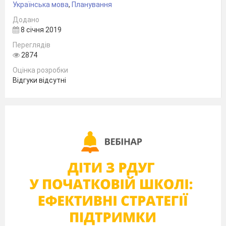
Українська мова
,
Планування
Додано
8 січня 2019
Переглядів
2874
Оцінка розробки
Відгуки відсутні
Зведена таблиця розподілу навчального часу з української мови
Клас
І
5
ІІ