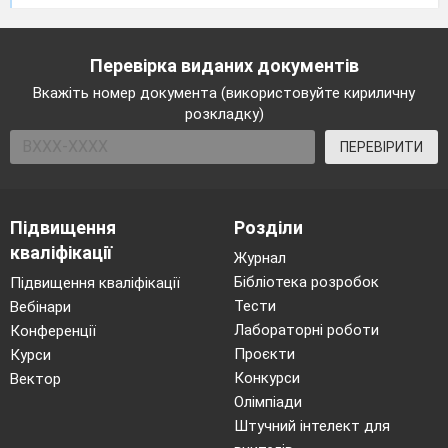
Розкриття значення
про
2
прочитаних
прислі
афоризмів
, влучних
висл
Перевірка виданих документів
мови в житті люд
Вкажіть номер документа (використовуйте кириличну
суспільства та значенн
розкладку)
мови для громадян Укра
3
Урок мовленнєвого р
ПЕРЕВІРИТИ
Загальне уявлення про 
діяльність; види мов
діяльності
(аудіювання,
говоріння, письмо), особ
Підвищення
Розділи
Різновиди мовленнєвого
кваліфікації
усне й писемне, монол
Журнал
діалогічне.
Мета спіл
Бібліотека розробок
Підвищення кваліфікації
адресат мовлення; основ
Тести
Вебінари
спілкування
: ввічливість,
Лабораторні роботи
Конференції
доброзичливість, уваж
Проєкти
Курси
співрозмовника, стрим
Конкурси
Вектор
тактовність
(практичн
Олімпіади
Повторення вивченого в початкових класах.
Штучний інтелект для
4
Усні й письмові висловлення, текст.