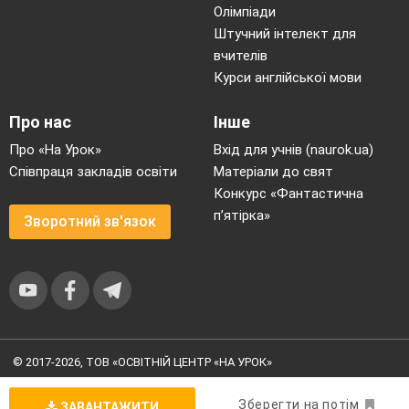
Олімпіади
Штучний інтелект для
вчителів
Курси англійської мови
Про нас
Інше
Про «На Урок»
Вхід для учнів (naurok.ua)
Співпраця закладів освіти
Матеріали до свят
Конкурс «Фантастична
п’ятірка»
Зворотний зв'язок
© 2017-2026, ТОВ «ОСВІТНІЙ ЦЕНТР «НА УРОК»
Угода користувача
|
Умови користування
|
Політика
конфіденційності
Зберегти на потім
ЗАВАНТАЖИТИ