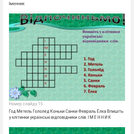
Іменник
Номер слайду 15
Год Метель Гололёд Коньки Санки Февраль Ёлка Впишіть
у клітинки українські відповідники слів. І М Е Н Н И К