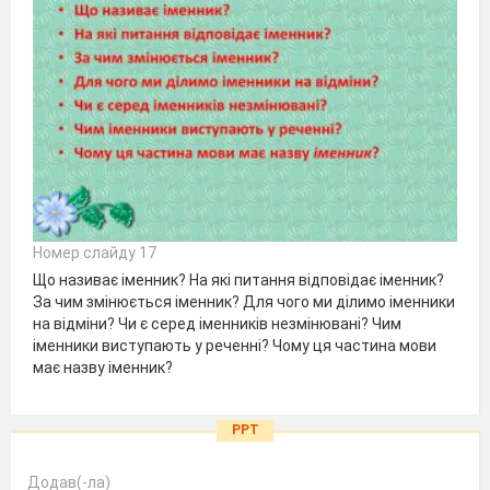
Номер слайду 17
Що називає іменник? На які питання відповідає іменник?
За чим змінюється іменник? Для чого ми ділимо іменники
на відміни? Чи є серед іменників незмінювані? Чим
іменники виступають у реченні? Чому ця частина мови
має назву іменник?
PPT
Додав(-ла)