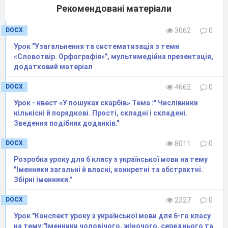
Рекомендовані матеріали
DOCX
3062
0
Урок "Узагальнення та систематизація з теми
«Словотвір. Орфографія»", мультимедійна презентація,
додатковий матеріал
DOCX
4662
0
Урок - квест «У пошуках скарбів» Тема :" Числівники
кількісні й порядкові. Прості, складні і складені.
Зведення подібних доданків."
DOCX
8011
0
Розробка уроку для 6 класу з української мови на тему
"Іменники загальні й власні, конкретні та абстрактні.
Збірні іменники."
DOCX
2327
0
Урок "Конспект уроку з української мови для 6-го класу
на тему:"Іменники чоловічого, жіночого, середнього та