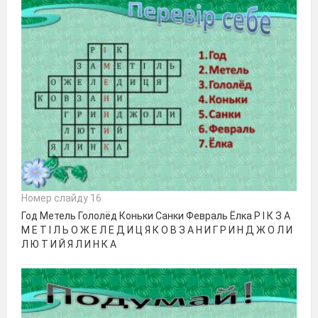
Номер слайду 16
Год Метель Гололёд Коньки Санки Февраль Ёлка Р І К З А
М Е Т І Л Ь О Ж Е Л Е Д И Ц Я К О В З А Н И Г Р И Н Д Ж О Л И
Л Ю Т И Й Я Л И Н К А