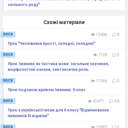
спільного роду"
Схожі матеріали
DOCX
13436
0
Урок "Числівники прості, складні, складені"
DOCX
7103
5
Урок. Іменник як частина мови: загальне значення,
морфологічні ознаки, синтаксична роль.
DOCX
11566
5
Урок-подорож країною Іменник. 6 клас
DOCX
41471
4.8
Урок з української мови для 6 класу "Відмінювання
іменників ІІІ відміни"
DOCX
10987
5