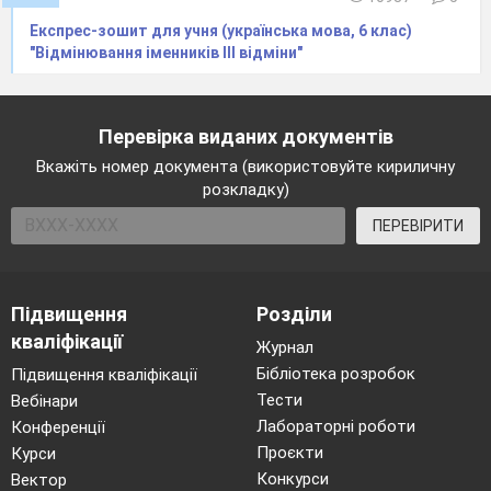
Експрес-зошит для учня (українська мова, 6 клас)
"Відмінювання іменників ІІІ відміни"
Перевірка виданих документів
Вкажіть номер документа (використовуйте кириличну
розкладку)
ПЕРЕВІРИТИ
Підвищення
Розділи
кваліфікації
Журнал
Бібліотека розробок
Підвищення кваліфікації
Тести
Вебінари
Лабораторні роботи
Конференції
Проєкти
Курси
Конкурси
Вектор