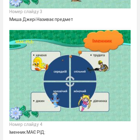
Номер слайду 3
Миша Джері Називає предмет
Номер слайду 4
Іменник МАЄ РІД: