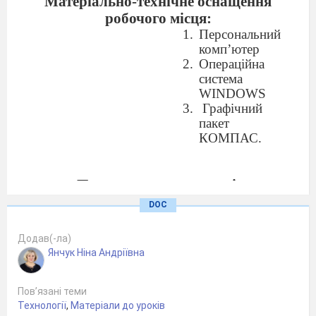
Матеріально-технічне оснащення
робочого місця:
Персональний
комп’ютер
Операційна
система
WINDOWS
Графічний
пакет
КОМПАС.
Правила охорони праці.
DOC
Загальні положення:
До роботи в комп’ютерному класі
Додав(-ла)
Янчук Ніна Андріївна
допускаються особи, ознайомлені з
даною інструкцією з техніки безпеки і
правил поведінки.
Пов’язані теми
Технології
,
Матеріали до уроків
Робота студентів в комп’ютерному класі