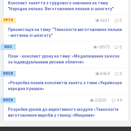
креслення слід натискувати кнопку
Создать
Конспект заняття з трудового навчання на тему
"Народна лялька. Виготовлення ляльки зі шпагату"
об
ъе
кт
на панелі спеціального управління.
Після створення першої ЛСК та ж команда
PPTX
5651
5
Локальна СК з меню
СЕРВ
И
С
забезпечит
ь
виклик на екран діалогового вікна, за
Презентація на тему: "Технологія виготовлення ляльки
допомогою якого можна здійснити практично
- мотанки зі шпагату"
всі операції над ЛСК.
Для зміни параметрів
DOC
18973
5
будь-якою з наявних ЛСК спочатку
вибирається необхідна система із списку, а
План - конспект уроку на тему: «Моделювання зачісок
потім задаються потрібні значення координат
за індивідуальними рисами обличчя»
початкової точки і кут нахилу осей. Подальші
дії повністю аналогічні описаним вище.
DOCX
8464
5
Осі поточної ЛСК можуть за бажанням
«Розробка планів конспектів занять з теми «Українська
користувача відображуватися на екрані, а
народна іграшка»
можуть і не відображуватися. Ця можливість
реалізується командою Налаштування
DOCX
22830
4.9
параметрів системи з меню
НАСТРОЙКА
. У
Розробки уроків до варіативного модуля «Технологія
діалоговому вікні, що з'явилося на екрані,
виготовлення виробів у техніці «Макраме»
треба вибрати послідовно Графічний редактор
– Види, шари, СК – Осі локальної системи