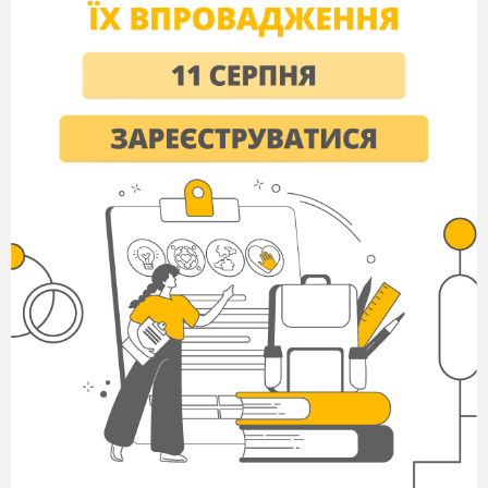
Прийняти правильну робочу позу.
Подивитись на індикатор монітора і
системного блоку і визначити,
ввімкнений або вимкнений комп’ютер.
Під час роботи в комп’ютерному класі
категорично забороняється:
Знаходитись в кабінеті у верхньому
одязі.
Класти сумки на столи.
Заходити в кабінет з напоями та їжею.
Приєднувати або від’єднувати кабелі,
чіпати роз’єми, дроти і розетки.
Пересувати комп’
ютери і монітори.
Видаляти чужі файли.
Приносити і запускати комп’ютерні
ігри.
Знаходячись в комп’ютерному класі, учні