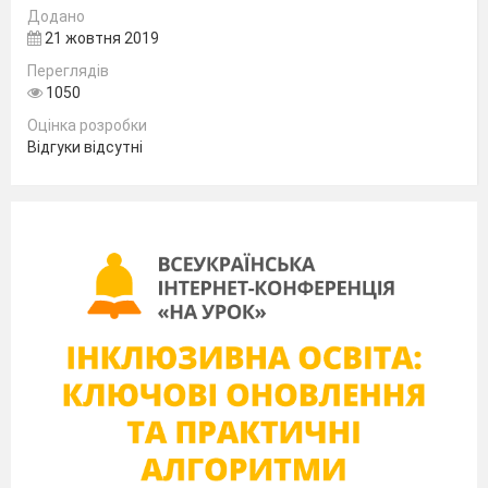
Додано
дозволяється лише у присутності
21 жовтня 2019
викладача (лаборанта).
Переглядів
Під час занять сторонні особи можуть
1050
знаходитися в класі лише з дозволу
Оцінка розробки
викладача.
Відгуки відсутні
На перервах між уроками проводиться
обов’язкове провітрювання
комп’ютерного класу.
Кожен студент відповідає за стан свого
робочого місця і збереження
розміщеного на ньому устаткування.
Перед початком роботи необхідно:
Переконатися у відсутності видимих
пошкоджень на робочому місці.
Розмістити на столі зошит, інструкцію
для роботи так, щоб вони не заважали
роботі на комп’ютері.