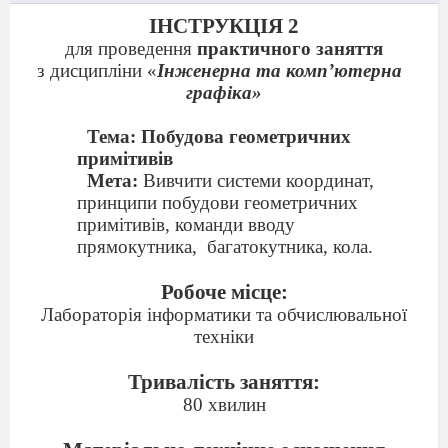
ІНСТРУКЦІЯ
2
для проведення
практичного заняття
з дисципліни «
Інженерна та комп’ютерна
графіка»
Тема: Побудова геометричних
примітивів
Мета:
Вивчити системи координат,
принципи побудови геометричних
примітивів, команди вводу
прямокутника,
багатокутника, кола.
Робоче місце:
Лабораторія інформатики та обчислювальної
техніки
Тривалість заняття:
8
0 хвилин