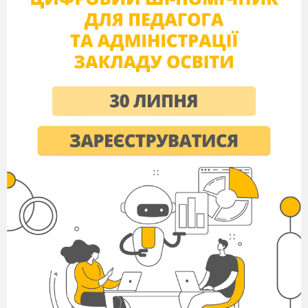
Житомир – 2017
УДК 373.6(075)
Рекомендовано до друку кафедрою педагогіки
Житомирського державного університету імені Івана
Франка (протокол №
4
від
04
.
10
.201
7
р.)
Рецензенти:
Антонова О. Є
. – доктор педагогічних
наук, професор кафедри педагогіки
ЖДУ імені Івана Франка
Павленко В.В.
– кандидат
педагогічних наук, доцент кафедри
педагогіки ЖДУ імені Івана Франка
Ващук О.В
. Інтелектуальний розвиток