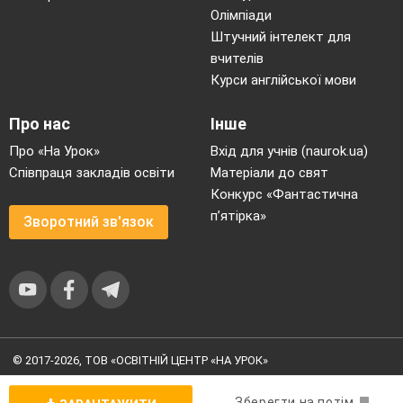
ВИВЧЕННЯ ПРИРОДНИЧИХ
Олімпіади
ДИСЦИПЛІН
Штучний інтелект для
2.1. Модель інтелектуального розвитку
20
вчителів
особистості учня у процесі вивчення
Курси англійської мови
природничих дисциплін
2.2. Методи
та прийоми навчання,
24
Про нас
Інше
спрямовані на інтелектуальний
Про «На Урок»
Вхід для учнів (naurok.ua)
розвиток особистості
Співпраця закладів освіти
Матеріали до свят
2.3. Форми організації навчання
34
Конкурс «Фантастична
орієнтованого на інтелектуальний
п’ятірка»
розвиток особистості
Зворотний зв'язок
2.2.1. Урок як основна форма
34
роботи з школярами
36
2.2.2. Гурткова еколого-
натуралістична робота як компонент
39
розвивального освітнього середовища
2.2.3. Залучення учнів до роботи
© 2017-2026, ТОВ «ОСВІТНІЙ ЦЕНТР «НА УРОК»
МАН України як один із компонентів
40
Угода користувача
|
Умови користування
|
Політика
освітнього розвивального середовища
конфіденційності
Зберегти на потім