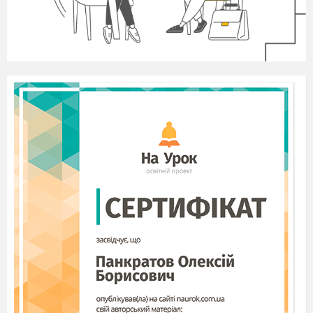
особистості школярів у процесі
вивчення природничих дисциплін // О.
В. Ващук. – Житомир. 2017 – 68 с.
У посібнику проведено теоретичний аналіз
проблеми інтелектуального розвитку особистості учня,
оговорюються можливості інтелектуального розвитку
школярів основної та старшої школи у процесі вивчення
природничих дисциплін.
Посібник містить модель інтелектуального
розвитку особистості учня у процесі вивчення
природничих дисциплін, детальний аналіз методів та
прийомів навчання, що сприяють інтелектуальному
розвитку особистості, зокрема стимулюють розвиток
основних мисленнєвих процесів, критичного,
дивергентного та просторового мислення, здатності до
рефлексії, побудови інтелектуальних стратегій. Також
наведено перелік основних форм роботи з учнями, які