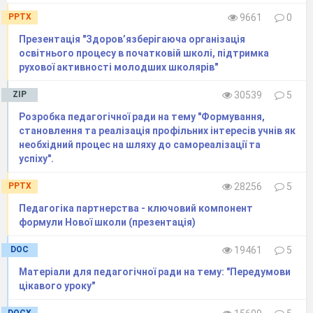
PPTX
9661
0
Презентація "Здоров’язберігаюча організація
освітнього процесу в початковій школі, підтримка
рухової активності молодших школярів"
ZIP
30539
5
Розробка педагогічної ради на тему "Формування,
становлення та реалізація профільних інтересів учнів як
необхідний процес на шляху до самореалізації та
успіху".
PPTX
28256
5
Педагогіка партнерства - ключовий компонент
формули Нової школи (презентація)
ВАЩУК ОЛЕНА ВАСИЛІВНА
Дата народження: 20.05.1975
DOC
19461
5
Кваліфікаційна категорія:
вища
Матеріали для педагогічної ради на тему: "Передумови
Педагогічне звання:
вчитель-методист
цікавого уроку"
Наукове звання:
кандидат педагогічних наук