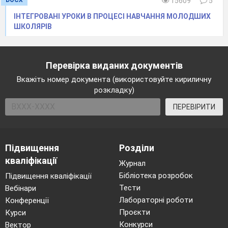
DOCX
15609
5
Контактний телефон:
0982596738
ІНТЕГРОВАНІ УРОКИ В ПРОЦЕСІ НАВЧАННЯ МОЛОДШИХ
ШКОЛЯРІВ
ЗМІСТ
ВСТУП
4
Перевірка виданих документів
РОЗДІЛ
ІНТЕЛЕКТУАЛЬНИЙ РОЗВИТОК
7
Вкажіть номер документа (використовуйте кириличну
1.
ОСОБИСТОСТІ У ПРОЦЕСІВ
розкладку)
НАВЧАННЯ ЯК ПЕДАГОГІЧНА
7
ПЕРЕВІРИТИ
ПРОБЛЕМА
Проблема інтелекту та
структури інтелекту у науковій
13
літературі
Підвищення
Розділи
Інтелектуальний розвиток:
кваліфікації
Журнал
наукові підходи, сутність, дидактичні
Бібліотека розробок
Підвищення кваліфікації
умови
Тести
Вебінари
Лабораторні роботи
Конференції
РОЗДІЛ
ІНТЕЛЕКТУАЛЬНИЙ РОЗВИТОК
20
Проєкти
Курси
2.
ОСОБИСТОСТІ У ПРОЦЕСІВ
Конкурси
Вектор