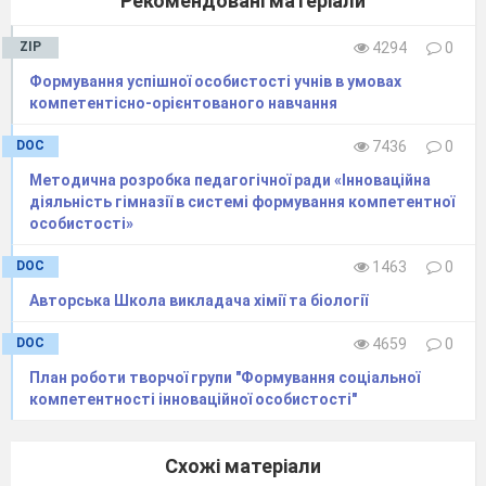
Рекомендовані матеріали
ZIP
4294
0
Формування успішної особистості учнів в умовах
компетентісно-орієнтованого навчання
DOC
7436
0
Методична розробка педагогічної ради «Інноваційна
діяльність гімназії в системі формування компетентної
особистості»
DOC
1463
0
Авторська Школа викладача хімії та біології
DOC
4659
0
План роботи творчої групи ​"Формування соціальної
компетентності інноваційної особистості"
Схожі матеріали