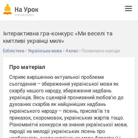
Tog
navi
Інтерактивна гра-конкурс «Ми веселі та
кмітливі українці милі»
Бібліотека
Українська мова
4 клас
Позакласні заходи
Про матеріал
Сприяє вирішенню актуальної проблеми
сьогодення – збереження української мови як
скарбу нашого народу, збереження надбань
українців. Весь сценарій пронизаний любов'ю до
духовних скарбів як найцінніших надбань
українського народу – пісень, прислів'їв та
приказок, скоромовок, українських жартів тощо.
Різноманітні конкурси на знання української мови,
пародії на мелодії українських пісень про