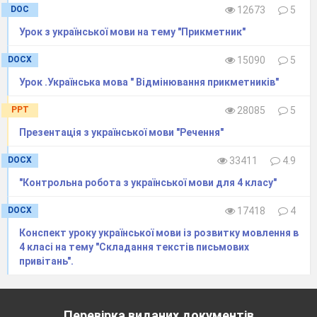
DOC
12673
5
5
. ОГОЛОШЕННЯ ГРИ
Урок з української мови на тему "Прикметник"
Серед наших дітей вже таких Сасків немає, тому що
DOCX
15090
5
вони працювали над виправленням своїх дефектів з
Урок .Українська мова " Відмінювання прикметників"
логопедом .
А зараз вони можуть сміливо змагатися у
тому, хто краще знає рідну мову.
PPT
28085
5
Отже, починаємо інтерактивну гру-конкурс (всі) «Ми
веселі та кмітливі, українці милі!»
Презентація з української мови "Речення"
DOCX
33411
4.9
6
. ПРЕДСТАВЛЕННЯ КОМАНД
"Контрольна робота з української мови для 4 класу"
DOCX
17418
4
Команда «
Розумники
»
Конспект уроку української мови із розвитку мовлення в
Ваше привітання :
«Любіте нашу рідну мову, беріть до
4 класі на тему "Складання текстів письмових
зброї гостре слово».
привітань".
Ваш девіз:
«Язик – кремінь, слова – іскри».
Команда «
Чистомовці
»
Перевірка виданих документів
Ваше привітання:
«Поки живе мова – житиме й