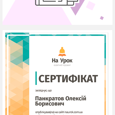
захід, який присвячується Дню української писемності
та мови. Місяць листопад багатий на свята: 9 листопада
– День української писемності та мови;
14 – Міжнародний день логопеда;
16 – Міжнародний День толерантності;
20 – Всесвітній день дитини.
Вас привітає вчитель-логопед нашої школи ….і вчитель
4 класу…..
А головне,
вас привітають наші діти
(вибігають на
сцену і шикуються так, як співатимуть пісню) – наша
надія, наша опора, наше майбутнє. Це молоде покоління
поборе всі негаразди в нашій країні
і побудує світле й щасливе майбутнє нашої прекрасної
України.
2. ПІСНЯ «МОВА ЄДНАННЯ»
Вчитель-логопед. Ми знаємо про мову багато
прекрасних слів великих діячів культури і мистецтва.