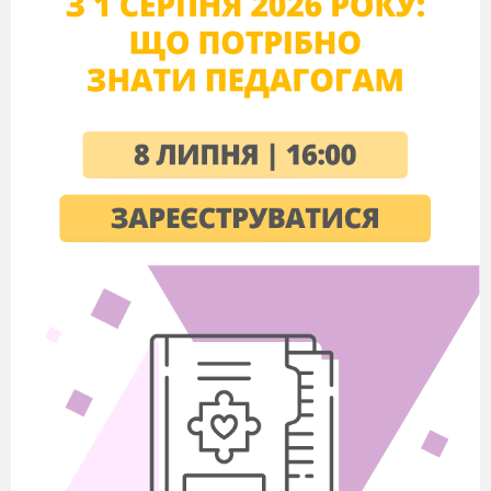
дівчат у волосся, стрічки для хлопців для підперізування
жовтого і блакитного кольорів (для розрізнення
команд).
1 ВСТУП
Добрий день, дорогі наші гості. Ми раді привітати вас в
цей чудовий день, якого так чекали наші діти.
Нам всім дуже приємно провести разом
з вами цей