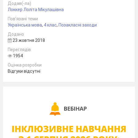
Додав(-ла)
Локкер Лоліта Мікулашівна
Підготовлена і проведена вчителем-
Пов’язані теми
логопедом Коваленко О.М.
Українська мова
,
4 клас
,
Позакласні заходи
і вчителем початкових класів Локкер Л.М.
Додано
23 жовтня 2018
з учнями 4 класу ЗОШ №34 І-ІІІ ст. м.
Переглядів
Полтави
1954
Оцінка розробки
Відгуки відсутні
Обладнання: презентація, вислови, аудіозаписи пісень,
фортепіано, стрічки жовтого та блакитного кольорів для