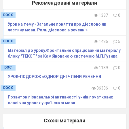
Рекомендовані матеріали
вирішив написати їй листа. Мама перевірила, чи нема
помилок. А вранці схвильована прибігла до вчительки
DOCX
1337
0
за допомогою. Вчитель побачила, що помилки Сашко
допустив логопедичні і порадила звернутись за
Урок на тему «Загальне поняття про дієслово як
допомогою до логопеда..
частину мови. Роль дієслова в реченні»
Діточки, допоможіть виправити помилки в листі
DOCX
1486
5
Сашка.
Матеріал до уроку.Фронтальне опрацювання матеріалу
блоку "ТЕКСТ" за Комбінованою системою М.П.Гузика
Тобрий пень, бабузю! Вночі мені снився димний сон.
А вранці я прийняв голодний душ. На сніданок дув
DOC
1189
0
гороховий зуб, душена капуста,
смачна ґава. У школі
УРОК-ПОДОРОЖ «ОДНОРІДНІ ЧЛЕНИ РЕЧЕННЯ
я був черговим по квасу. До нас у квас приходив
викрадач історії, розповідав про політичну крису.
DOCX
36336
0
Після уроків до нас приїжджали дуристи. А завтра і
Розвиток пізнавальної активності учнів початкових
ми йдемо у дурпохід. Увечері я дочитаю книгу «Баран
класів на уроках української мови
Мюнхгаузен». Як заріжете кабанчика, привези мені,
будь ласка, свинячий окурок.
Пиши , бабузю, як твій кров’яний диск. Твій лідний
Схожі матеріали
онучок Саса.