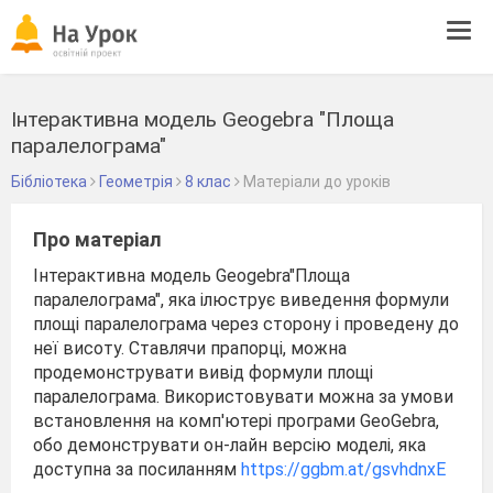
Tog
navi
Інтерактивна модель Geogebra "Площа
паралелограма"
Бібліотека
Геометрія
8 клас
Матеріали до уроків
Про матеріал
Інтерактивна модель Geogebra"Площа
паралелограма", яка ілюструє виведення формули
площі паралелограма через сторону і проведену до
неї висоту. Ставлячи прапорці, можна
продемонструвати вивід формули площі
паралелограма. Використовувати можна за умови
встановлення на комп'ютері програми GeoGebra,
обо демонструвати он-лайн версію моделі, яка
доступна за посиланням
https://ggbm.at/gsvhdnxE