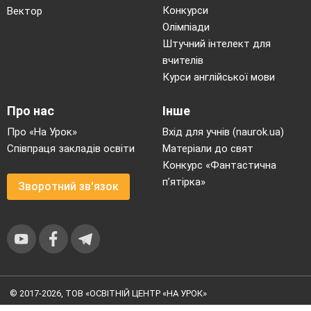
Конкурси
Вектор
Олімпіади
Штучний інтелект для
вчителів
Курси англійської мови
Про нас
Інше
Про «На Урок»
Вхід для учнів (naurok.ua)
Співпраця закладів освіти
Матеріали до свят
Конкурс «Фантастична
п’ятірка»
Зворотний зв'язок
© 2017-2026, ТОВ «ОСВІТНІЙ ЦЕНТР «НА УРОК»
Угода користувача
|
Умови користування
|
Політика