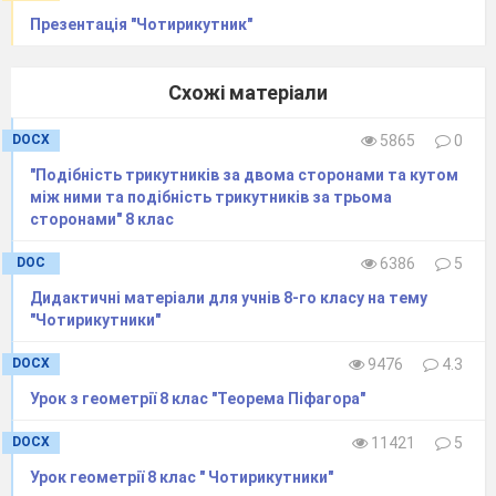
Презентація "Чотирикутник"
Схожі матеріали
DOCX
5865
0
"Подібність трикутників за двома сторонами та кутом
між ними та подібність трикутників за трьома
сторонами" 8 клас
DOC
6386
5
Дидактичні матеріали для учнів 8-го класу на тему
"Чотирикутники"
DOCX
9476
4.3
Урок з геометрії 8 клас "Теорема Піфагора"
DOCX
11421
5
Урок геометрії 8 клас " Чотирикутники"