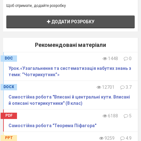
Щоб отримати, додайте розробку
ДОДАТИ РОЗРОБКУ
Рекомендовані матеріали
DOC
1448
0
Урок.«Узагальнення та систематизація набутих знань з
теми: “Чотирикутник”»
DOCX
12701
3.7
Самостійна робота "Вписані й центральні кути. Вписані
й описані чотирикутники" (8 клас)
PDF
6188
5
Самостійна робота "Теорема Піфагора"
PPT
9259
4.9