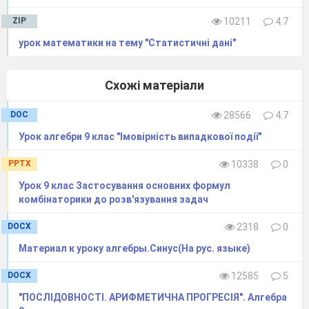
44
Геометрична прогресія, її
властивості.
ZIP
10211
4.7
45
Формула n-го члена
урок математики на тему "Статистичні дані"
геометричної прогресії.
46
Формула n-го члена
геометричної прогресії.
Схожі матеріали
47
Сума перших n членів
геометричної прогресії.
DOC
28566
4.7
48
Сума перших n членів
Урок алгебри 9 клас "Імовірність випадкової події"
геометричної прогресії.
Самостійна робота.
PPTX
10338
0
49
Розв’язування задач на
прогресії, у тому числі
Урок 9 клас Застосування основних формул
комбінаторики до розв'язування задач
прикладного змісту.
50
Контрольна робота № 5
DOCX
2318
0
«Геометрична прогресія».
Тема № 4. Основи комбінаторики, теорії
Материал к уроку алгебры.Синус(На рус. языке)
ймовірностей та статистики (9 год)
DOCX
12585
5
51
Комбінаторика, її мета і задачі.
52
Комбінаторні правила суми і
"ПОСЛІДОВНОСТІ. АРИФМЕТИЧНА ПРОГРЕСІЯ". Алгебра