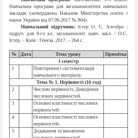
Навчальна програма для загальноосвітніх навчальних
закладів
(затверджена Наказом Міністерства освіти і
науки України від 07.06.2017 № 804).
Навчальний підручник:
Істер О. С.
Алгебра :
підруч. для 9-го кл. загальноосвіт. навч. закл. / О.С.
Істер. – Київ : Генеза, 2017. – 264 с.
№
Дата
Тема уроку
Примітка
І семестр
1
Повторення і систематизація
навчального матеріалу.
Тема № 1. Нерівності (16 год)
2
Числові нерівності. Доведення
числових нерівностей.
3
Основні властивості числових
нерівностей.
4
Основні властивості числових
нерівностей.
5
Додавання та множення
числових нерівностей.