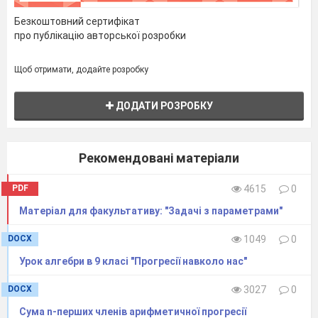
контрольної роботи.
Безкоштовний сертифікат
37
Контрольна робота № 3
про публікацію авторської розробки
«Системи рівнянь з
двома
змінними».
Щоб отримати, додайте розробку
Тема № 3. ЧИСЛОВІ ПОСЛІДОВНОСТІ (13 год)
38
Числові послідовності.
ДОДАТИ РОЗРОБКУ
Способи задання
послідовностей.
39
Арифметична прогресія, її
Рекомендовані матеріали
властивості.
40
Формула n-го члена
PDF
4615
0
арифметичної прогресії.
41
Сума перших n членів
Матеріал для факультативу: "Задачі з параметрами"
арифметичної прогресії.
42
Сума перших n членів
DOCX
1049
0
арифметичної прогресії.
Урок алгебри в 9 класі "Прогресії навколо нас"
Самостійна робота.
43
Контрольна робота № 4
DOCX
3027
0
«Арифметична прогресія».
Сума n-перших членів арифметичної прогресії