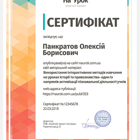
нерівностей.
29
Розв’язування квадратних
нерівностей
.
30
Системи двох рівнянь із двома
змінними.
31
Системи двох рівнянь із двома
змінними.
32
Системи двох рівнянь із двома
змінними
. Самостійна робота.
ІІ семестр
33
Система двох рівнянь із двома
змінними як математична
модель прикладної задачі.
34
Розв’язування текстових задач
за допомогою систем рівнянь.
35
Розв’язування текстових задач
за допомогою систем рівнянь.
Самостійна робота.
36
Узагальнення та систематизація
знань, підготовка до