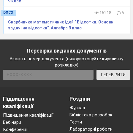
добутку.
9 клас
53
Поняття про теорію
DOCX
16218
5
ймовірностей.
54
Випадкова подія. Частота та
Скарбничка математичних ідей " Відсотки. Основні
ймовірність випадкової події.
задачі на відсотки". Алгебра 9 клас
55
Початкові відомості про
статистику.
56
Статистичні дані. Способи
Перевірка виданих документів
подання даних та їх обробка.
Вкажіть номер документа (використовуйте кириличну
57
Способи подання даних та їх
розкладку)
обробки.
58
Розв’язування задач і вправ.
ПЕРЕВІРИТИ
59
Контрольна робота № 6
«Основи комбінаторики, теорії
ймовірностей та статистики».
Підвищення
Розділи
Повторення і систематизація навчального
кваліфікації
матеріалу (11 год)
Журнал
60
Формули скороченого
Бібліотека розробок
Підвищення кваліфікації
множення та їх застосування.
Тести
Вебінари
61
Тотожні перетворення
Лабораторні роботи
Конференції