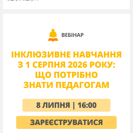
однією змінною.
14
Розв’язування систем лінійних
нерівностей з однією змінною.
15
Розв’язування систем лінійних
нерівностей з однією змінною.
Самостійна робота.
16
Узагальнення та систематизація
знань, підготовка до
контрольної роботи.
17
Контрольна робота № 1.
Системи лінійних нерівностей
з однією змінною.
Тема № 2. Квадратична функція (20 год)
18
Функція. Властивості функції.
19
Область визначення та область
значень функції. Графік функції.
20
Нулі функції. Проміжки
знакосталості. Зростання і
спадання функції.
21
Нулі функції. Проміжки