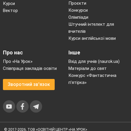
раціональних виразів.
Проєкти
Курси
Розв’язування раціональних
Конкурси
Вектор
рівнянь.
Олімпіади
62
Розв’язування квадратних
Штучний інтелект для
рівнянь та рівнянь, що зводяться
вчителів
до квадратних.
Курси англійської мови
63
Функції. Властивості та графіки
функцій
Про нас
Інше
Про «На Урок»
Вхід для учнів (naurok.ua)
64
Нерівності. Розв’язування
лінійних нерівностей та їх
Співпраця закладів освіти
Матеріали до свят
систем. Розв’язування
Конкурс «Фантастична
квадратних нерівностей.
п’ятірка»
Зворотний зв'язок
65
Розв’язування систем лінійних
рівнянь та рівнянь другого
степеня з двома змінними.
66
Числові послідовності.
67
Числові послідовності.
68
Підсумкова контрольна
робота № 7.
© 2017-2026, ТОВ «ОСВІТНІЙ ЦЕНТР «НА УРОК»