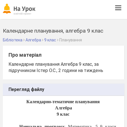
Tog
navi
Календарне планування, алгебра 9 клас
Бібліотека
Алгебра
9 клас
Планування
Про матеріал
Календарне планування Алгебра 9 клас, за
підручником Істер О.С., 2 години на тиждень
Перегляд файлу
Календарно-тематичне планування
Алгебра
9 клас
Навчальна програма
:
Математика. 5–9 класи.