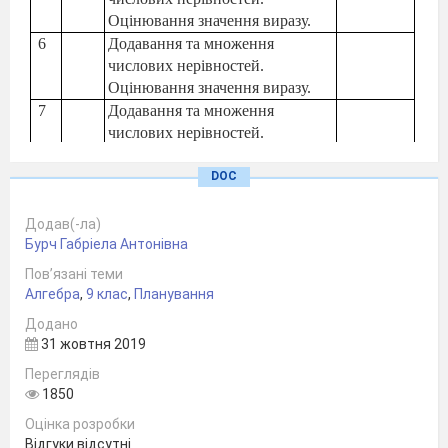
Оцінювання значення виразу.
6
Додавання та множення
числових нерівностей.
Оцінювання значення виразу.
7
Додавання та множення
числових нерівностей.
Оцінювання значення виразу
.
Самостійна робота.
DOC
8
Нерівності з однією змінною.
Числові проміжки.
Додав(-ла)
Бурч Габріела Антонівна
9
Нерівності з однією змінною.
Числові проміжки.
Пов’язані теми
10
Лінійні нерівності з однією
Алгебра
,
9 клас
,
Планування
змінною. Рівносильні
Додано
нерівності.
31 жовтня 2019
11
Лінійні нерівності з однією
Переглядів
змінною. Рівносильні
1850
нерівності.
12
Об’єднання та переріз множин.
Оцінка розробки
Відгуки відсутні
13
Системи лінійних нерівностей з