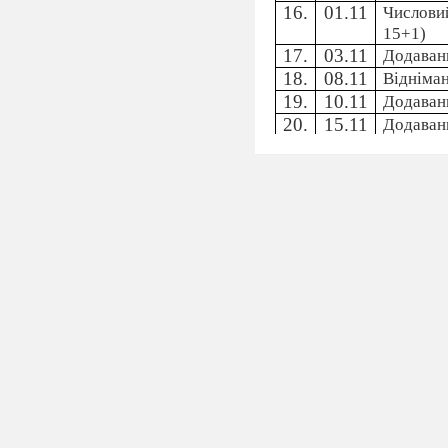
16.
01.11
Числовий
15+1)
17.
03.11
Додаванн
18.
08.11
Відніман
19.
10.11
Додаванн
20.
15.11
Додаван
21.
17.11
Відніман
22.
22.11
Додаванн
на дві дії
23.
24.11
Розв’яза
24.
29.11
Діагност
Узагальн
Те
25.
01.12
Усна і п
Десятков
26.
06.12
Усна і п
Десятков
27.
08.12
Числа пе
28.
13.12
Числа пе
29.
15.12
Наступне