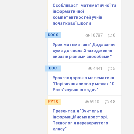
Особливості математичної та
інформатичної
компетентностей учнів
початкової школи
DOCX
10787
0
Урок математики" Додавання
суми до числа.Знаходження
виразiв рiзними способами."
DOC
4441
5
Урок-подорож з математики
"Порівняння чисел у межах 10.
Розв"язування задач"
PPTX
5910
4.8
Презентація "Вчитель в
інформаційному просторі.
Технологія перевернутого
класу."