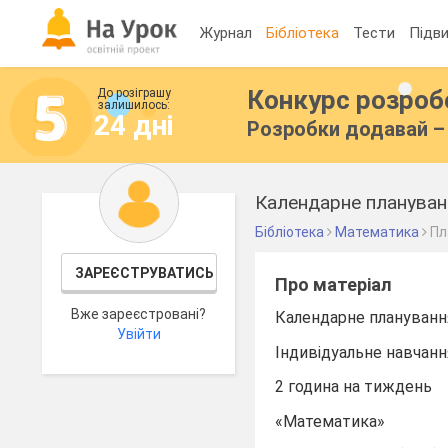
Журнал
Бібліотека
Тести
Підви
Конкурс розро
До розіграшу
залишилось:
24 дні
Розробки додавай – 
Бібліотека
Математика
Пл
ЗАРЕЄСТРУВАТИСЬ
Про матеріал
Вже зареєстровані?
Календарне плануванн
Увійти
Індивідуальне навчанн
2 година на тиждень
«Математика»