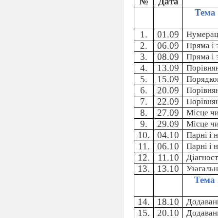
№
Дата
Тема 
1.
01.09
Нумерац
2.
06.09
Пряма і 
3.
08.09
Пряма і 
4.
13.09
Порівнян
5.
15.09
Порядков
6.
20.09
Порівнян
7.
22.09
Порівнян
8.
27.09
Місце чи
9.
29.09
Місце чи
10.
04.10
Парні і 
11.
06.10
Парні і 
12.
11.10
Діагност
13.
13.10
Узагальн
Тема 
14.
18.10
Додаванн
15.
20.10
Додаванн