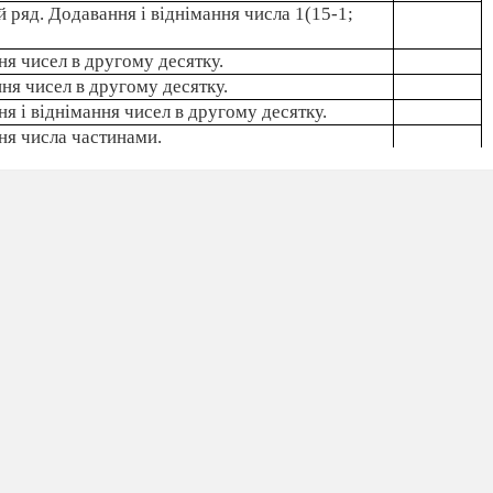
 ряд. Додавання і віднімання числа 1(15-1;
я чисел в другому десятку.
ня чисел в другому десятку.
я і віднімання чисел в другому десятку.
ня числа частинами.
ня числа частинами.
я і віднімання виду: 11-2; 9+2. Числові вирази
.
ння простих задач. Числові
ична робота.
ення та систематизація знань.
ма 3. Нумерація в межах 100 (7 год.)
исьмова нумерація чисел від 21-100.
ий склад чисел.
исьмова нумерація чисел від 21-100.
ий склад чисел.
ршої сотні.
ршої сотні.
 і попереднє число.