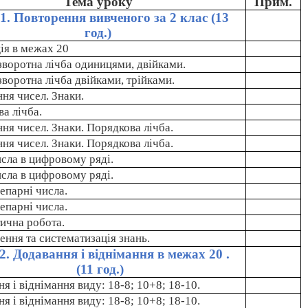
Тема уроку
Прим.
1. Повторення вивченого за 2 клас (13
год.)
ія в межах 20
зворотна лічба одиницями, двійками.
зворотна лічба двійками, трійками.
ня чисел. Знаки.
а лічба.
ня чисел. Знаки. Порядкова лічба.
ня чисел. Знаки. Порядкова лічба.
сла в цифровому ряді.
сла в цифровому ряді.
непарні числа.
непарні числа.
ична робота.
ення та систематизація знань.
2. Додавання і віднімання в межах 20 .
(11 год.)
я і віднімання виду: 18-8; 10+8; 18-10.
я і віднімання виду: 18-8; 10+8; 18-10.