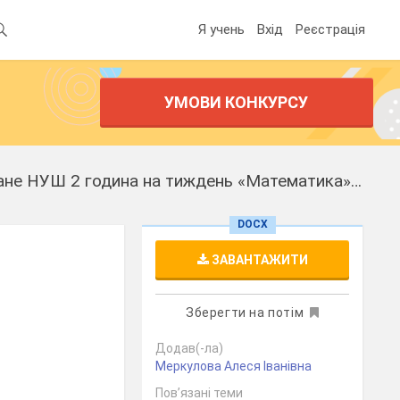
Я учень
Вхід
Реєстрація
УМОВИ КОНКУРСУ
Календарне планування для 3 класу Індивідуальне навчання модифіковане НУШ 2 година на тиждень «Математика» для дітей з ООП (F 70).
DOCX
ЗАВАНТАЖИТИ
Зберегти на потім
Додав(-ла)
Меркулова Алеся Іванівна
Пов’язані теми