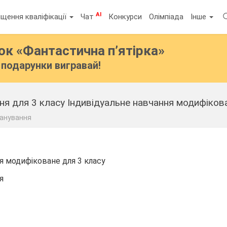
AI
щення кваліфікації
Чат
Конкурси
Олімпіада
Інше
бок
«Фантастична п’ятірка»
подарунки вигравай!
анування
я модифіковане для 3 класу
я