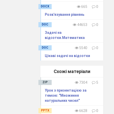
DOCX
665
0
Розв'язування рівнянь
DOC
44653
0
Задачі на
відсотки.Математика
DOC
5540
0
Цікаві задачі на відсотки
Схожі матеріали
ZIP
7304
5
Урок з презентацією за
темою: "Множення
натуральних чисел"
PPTX
6628
0