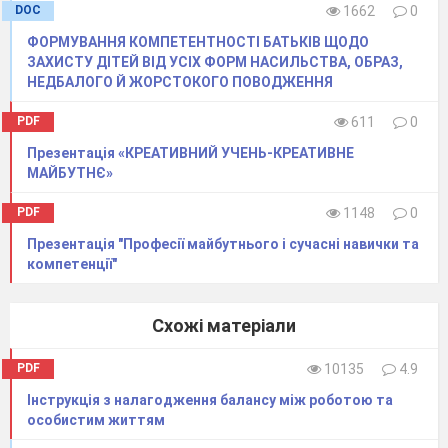
DOC
1662
0
ФОРМУВАННЯ КОМПЕТЕНТНОСТІ БАТЬКІВ ЩОДО
ЗАХИСТУ ДІТЕЙ ВІД УСІХ ФОРМ НАСИЛЬСТВА, ОБРАЗ,
НЕДБАЛОГО Й ЖОРСТОКОГО ПОВОДЖЕННЯ
PDF
611
0
Презентація «КРЕАТИВНИЙ УЧЕНЬ-КРЕАТИВНЕ
МАЙБУТНЄ»
PDF
1148
0
Презентація "Професії майбутнього і сучасні навички та
компетенції"
Схожі матеріали
PDF
10135
4.9
Інструкція з налагодження балансу між роботою та
особистим життям