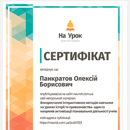
батьків.
9
Домашня адреса.
1
10
Правила дорожнього
2
руху.
11
Поведінка дитини у
2
непередбаченій ситуації(
якщо заблукав,
загубився)
12
Правила етикету за
1
столом та в громадських
місцях.
13
Пригадування екскурсій,
2
які відвідали протягом
року.
14
Прощання із учнем на
2
час літніх канікул.