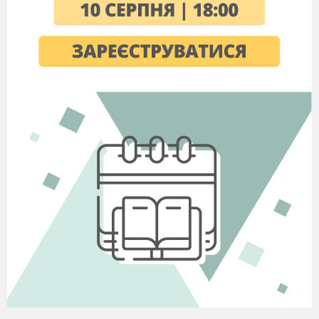
поведінка хлопців з
дівчатами), поведінка за
столом, користування
серветкою, уміння
акуратно їсти та пити,
користуючись
приборами.
3
Прибирання столу після
1
чаювання.
4.
Культура поведінки під
1
час відвідування кіно,
музеїв, зоопарків.
5
Мета відвідування кіно,
1
музеїв, зоопарків.
6
Правила поведінкиу
1
кіно, музеї, зоопарків.
7
Розповідь про ту чи
1
іншу екскурсію.
8
Заключне заняття
. Ім
1
я, прізвище своє та своїх