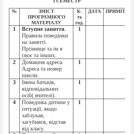
І СЕМЕСТР
№
ЗМІСТ
К-
ДАТА
ПРИМІТКИ
ПРОГРАМНОГО
ть
МАТЕРІАЛУ
год.
1
Вступне заняття
.
1
Правила поведінки
на занятті.
Прізвище та ім я
своє та інших.
2
Домашня адреса.
1
Адреса та номер
школи.
3
Імена батьків,
1
відповідальних
осіб( вчителі).
4
Поведінка дитини у
1
ситуації, якщо
заблукав,
загубився, відстав
від класу.