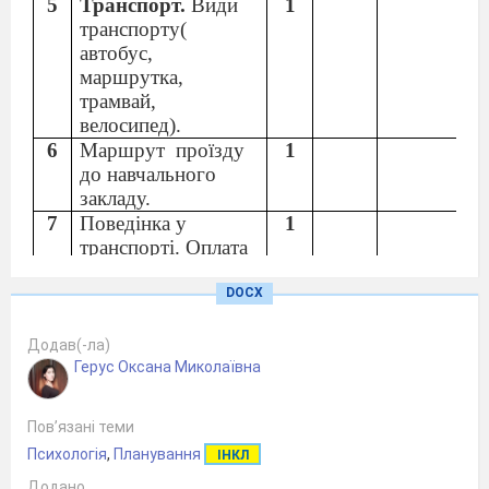
5
Транспорт.
Види
1
транспорту(
автобус,
маршрутка,
трамвай,
велосипед).
6
Маршрут
проїзду
1
до навчального
закладу.
7
Поведінка у
1
транспорті. Оплата
Проїзду.
DOCX
8
Правила
1
дорожнього руху.
9
Здійснення
1
Додав(-ла)
Герус Оксана Миколаївна
покупок
. Види
торгівельних
споруд.( магазини,
Пов’язані теми
супермаркет,
Психологія
,
Планування
ІНКЛ
кіоски, ринки.)
Додано