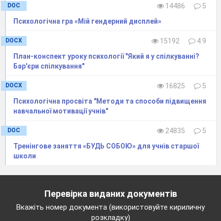
DOC
14486
5
Психологічна гра «Мій гендерний дисплей»
DOCX
15192
4.9
План-конспект уроку психології "Який я у спілкуванні?
Бар'єри спілкування"
DOCX
16825
5
Психологічна просвіта "Методи та способи підвищення
навчальної мотивації учнів"
DOC
24835
5
Тренінгове заняття «БУДЬ СОБОЮ» для учнів старшої
школи
Перевірка виданих документів
Вкажіть номер документа (використовуйте кириличну
розкладку)