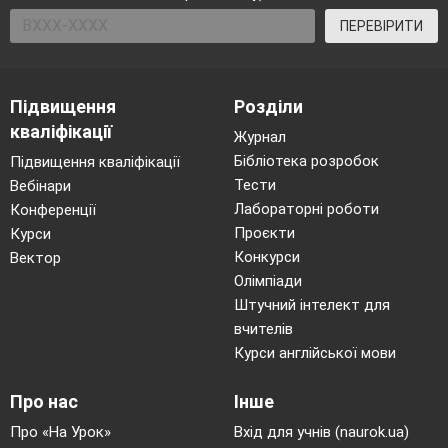
ПЕРЕВІРИТИ
Підвищення
Розділи
кваліфікації
Журнал
Бібліотека розробок
Підвищення кваліфікації
Тести
Вебінари
Лабораторні роботи
Конференції
Проєкти
Курси
Конкурси
Вектор
Олімпіади
Штучний інтелект для
вчителів
Курси англійської мови
Про нас
Інше
Про «На Урок»
Вхід для учнів (naurok.ua)