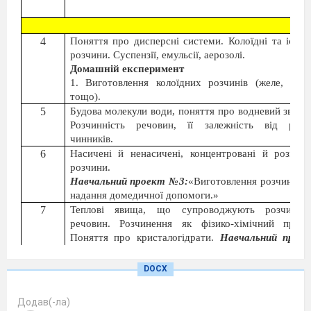
4
Поняття про дисперсні системи. Колоїдні та істин
розчини. Суспензії, емульсії, аерозолі.
Домашній експеримент
1. Виготовлення колоїдних розчинів (желе, кисі
тощо).
5
Будова молекули води, поняття про водневий зв’язо
Розчинність речовин, її залежність від різн
чинників.
6
Насичені й ненасичені, концентровані й розведе
розчини.
Навчальний проект №3:
«Виготовлення розчинів д
надання домедичної допомоги.»
7
Теплові явища, що супроводжують розчинен
речовин. Розчинення як фізико-хімічний проце
Поняття про кристалогідрати.
Навчальний прое
№2: «
Вирощування кристалів солей.»
Демонстрації
DOCX
1.Теплові явища під час розчинення (розчинен
амоній нітрату і безводного кальцій хлориду у воді).
Додав(-ла)
8
Розрахункові задачі