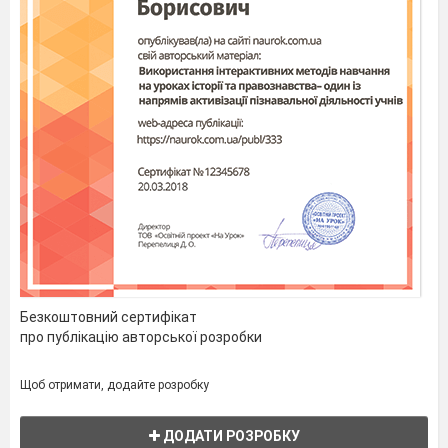
18
Інструктаж з БЖД (1,2,3).
Практична робота №
«Розв’язування експериментальних задач.»
19
Узагальнюючий контроль знань учнів з те
«Розчини».
Контрольна робота №1.
Громадянська відповідальність
Поняття про суспензії, емульсії, аерозолі. Розв’язу
Здоров’я і безпека
Розв’язування розрахункових задач за цією темою. Поняття про 
Поняття про рН розчину.
Екологічна безпека і сталий розвиток
Розв’язування розрахункових задач за цією т
20
Класифікація хімічних реакцій
за кількістю і склад
реагентів та продуктів реакцій: реакції сполученн
розкладу, заміщення, обміну.
Демонстрації
Реакції розкладу, сполучення, заміщення, обмін
екзо- та ендотермічні реакції.
Безкоштовний сертифікат
21
Ступінь окиснення. Визначення ступеня окиснен
про публікацію авторської розробки
елемента за хімічною формулою сполуки. Складан
формули сполуки за відомими ступенями окиснен
елементів.
Щоб отримати, додайте розробку
22
Окисно-відновні реакції. Процеси окисненн
відновлення, окисники, відновники.
ДОДАТИ РОЗРОБКУ
23
Складання рівнянь окисно-відновних реакцій.