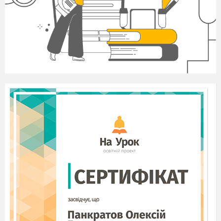
№5
«Реакції обміну між електролітами у водн
розчинах, що супроводжуються
виділенням газу.
№6
«Реакції обміну між електролітами у водн
розчинах, що супроводжуються утворенням води.»
Демонстрації
3.Реакції обміну між електролітами у водн
розчинах.
15
Реакції обміну між розчинами електролітів, умови 
перебігу. Йонно-молекулярні рівняння хімічн
реакцій.
Демонстрації
3.Реакції обміну між електролітами у водн
розчинах.
16
Інструктаж з БЖД (1,2,3
Практична робота №
«Реакції йонного обміну між електролітами у водн
розчинах.»
17
Виявлення в розчині гідроксид-іонів та йон
Гідрогену. Якісні реакції на деякі йони. Застосуван
якісних реакцій.
Інструктаж з БЖД (1,2,3).
Лабораторні досліди№7
Виявлення хлорид-іонів у розчині.»;
№8
«Виявлен
сульфат-іонів у розчині.»;
№9
«Виявлення карбона
іонів у розчині.»