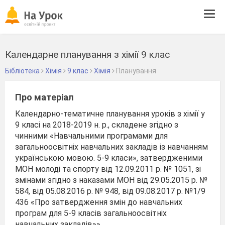
Tog
navi
Календарне планування з хімії 9 клас
Бібліотека
Хімія
9 клас
Хімія
Планування
Про матеріал
Календарно-тематичне планування уроків з хімії у
9 класі на 2018-2019 н. р., складене згідно з
чинними «Навчальними програмами для
загальноосвітніх навчальних закладів із навчанням
українською мовою. 5-9 класи», затвердженими
МОН молоді та спорту від 12.09.2011 р. № 1051, зі
змінами згідно з наказами МОН від 29.05.2015 р. №
584, від 05.08.2016 р. № 948, від 09.08.2017 р. №1/9
436 «Про затвердження змін до навчальних
програм для 5-9 класів загальноосвітніх
навчальних закладів»»