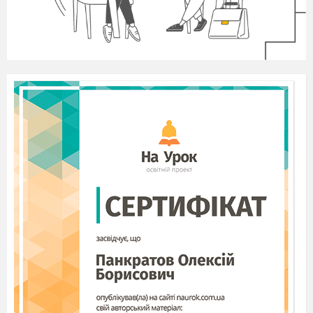
94
Урок розвитку зв’язного
мовлення
Складання й
записування зв’язаних між собою
речень, які описують зміст
малюнка
95
Займенники третьої особи
140-
однини і множини
142
96
Займенники третьої особи
однини і множини (Вправи 307-
311)
97
Роль займенників у текстах.
143-
(Вправи 312 – 315)
144
98
Роль займенників у текстах.
144-
145
99
Повторення вивченого з теми
«Займенник».
Контрольна робота:диктант
(
100
комбінована контрольна робота)
Дієслово
101
Аналіз контрольної роботи