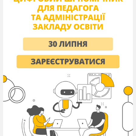
тексту з елементами міркування
86
Повторення вивченого про
131
числівник
Займенник
87
Займенник як частина мови
132-
(Вправи 288-291)
134
88
Особові займенники (Вправи
134-
292-296)
136
89
Особові займенники
90
Займенники першої особи
137-
однини і множини. Написання
138
займенників з прийменниками.
(Вправи 297-301)
91
Займенники першої особи
однини і множини. Написання
займенників з прийменниками.
92
Займенники другої особи однини
139-
і множини. (Вправи 302-306)
140
93
Займенники другої особи однини
і множини.