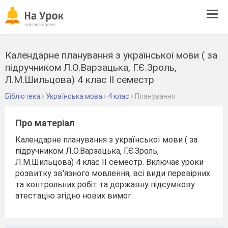
Tog
navi
Календарне планування з української мови ( за
підручником Л.О.Варзацька, Г.Є.Зроль,
Л.М.Шильцова) 4 клас ІІ семестр
Бібліотека
Українська мова
4 клас
Планування
Про матеріал
Календарне планування з української мови ( за
підручником Л.О.Варзацька, Г.Є.Зроль,
Л.М.Шильцова) 4 клас ІІ семестр. Включає уроки
розвитку зв'язного мовлення, всі види перевірних
та контрольних робіт та державну підсумкову
атестацію згідно нових вимог.