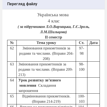
Перегляд файлу
Українська мова
4 клас
( за підручником Л.О.Варзацька, Г.Є.Зроль,
Л.М.Шильцова)
ІІ семестр
№
Тема уроку
Ст.
Дата
6
2
Змінювання прикметників за
97-
родами та числами. (Вправи 204-
98
2
08
)
6
3
Змінювання прикметників за
98-
родами та числами. (Вправи 20
9
-
100
2
13
)
6
4
Урок розвитку
зв’язного
мовлення
Складання
запрошення
6
5
Відмінювання прикметників.
100-
(Вправи 214-219)
103
6
6
Вправи на визначення відмінків
104-