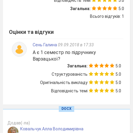
Відповідність темі
5.0
247)
Загальна:
5.0
73
Урок розвитку
зв’язного
Всього відгуків: 1
мовлення
Детальний переказ
тексту за колективно складеним
Оцінки та відгуки
планом
74
Вимова та правопис
114-
Сень Галина
09.09.2018 в 17:33
прикметників -ськ- та -зьк-, -цьк-.
116
А є 1 семестр по підручнику
(Вправи 248-252)
Варзацької?
75
Вживання знака м’якшення перед
116-
закінченням прикметників.
118
Загальна:
5.0
(Вправи 253-257)
Структурованість
5.0
76
Вимова та правопис
Оригінальність викладу
5.0
прикметників -ськ- та -зьк-, -цьк-
Відповідність темі
5.0
Вживання знака м’якшення перед
закінченням прикметників
77
Відмінювання прикметників у
120-
DOCX
множині. (Вправи 263-266)
121
78
Повторення вивченого про
122
Додав(-ла)
прикметник
Ковальчук Алла Володимирівна
79
Контрольна робота з мовної