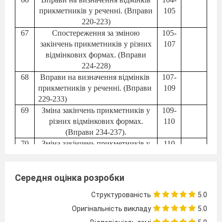
прикметників у реченні. (Вправи
105
220-223)
6
7
Спостереження за зміною
105-
закінчень прикметників у різних
107
відмінкових формах. (Вправи
224-228)
68
Вправи на визначення відмінків
107-
прикметників у реченні. (Вправи
109
229-233)
6
9
Зміна закінчень прикметників у
109-
різних відмінкових формах.
110
(Вправи 234-23
7
).
70
Зміна закінчень прикметників у
110
різних відмінкових формах.
(Вправ
а 238
).
Середня оцінка розробки
71
Використання прикметників в
111-
описі зовнішності людини.
112
Структурованість
5.0
(Вправи 240 – 243)
Оригінальність викладу
5.0
72
Використання прикметників в
113-
описах пейзажу. (Вправи 244-
114