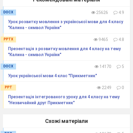
за ч
асами
. (Вправи 32
5
-3
29
)
108
Правопис не з дієсловами.
153-
DOCX
25626
4.9
(Вправи 330-333)
155
109
Неозначена форма дієслова.
155-
Урок розвитку мовлення з української мови для 4 класу
"Калина - символ України"
(Вправи 334-338)
157
110
Неозначена форма дієслова
PPTX
9465
4.8
111
Дієслова, що означають
157-
незавершену і завершену дію.
158
Презентація з розвитку мовлення для 4 класу на тему
(Вправи 339-343)
"Калина - символ України"
112
Дієслова, що означають
DOCX
14170
5
незавершену і завершену дію.
113
180-
Урок розвитку
зв’язного
Урок української мови 4 клас "Прикметник"
183
мовлення
Детальний переказ
PPT
2249
0
тексту (за колективно складеним
Презентація інтегрованого уроку для 4 класу на тему
)
планом і поданою кінцівкою
"Незвичайний друг Прикметник"
114
Контрольна робота
: списування
115
Значення -ся (-сь). Вимова і
183
Схожі матеріали
правопис дієслів на –ся (-сь).
(Вправи 390-395)