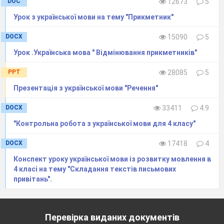
DOC
12673
5
116
Значення -ся (-сь). Вимова і
Урок з української мови на тему "Прикметник"
правопис дієслів на –ся (-сь).
117
Повторення вивченого про
DOCX
15090
5
дієслово.
Урок .Українська мова " Відмінювання прикметників"
118
Контрольна робота з мовної
теми:
«Дієслово»
PPT
28085
5
Прислівник
Презентація з української мови "Речення"
119
Аналіз контрольної роботи
184-
Поняття про прислівник як
186
DOCX
33411
4.9
частину мови. (Вправи 396-400)
120
Урок розвитку
зв’язного
186-
"Контрольна робота з української мови для 4 класу"
мовлення
187
DOCX
17418
4
Складання привітання до Дня
матері
Конспект уроку української мови із розвитку мовлення в
121
Порівняння прислівників і
186-
4 класі на тему "Складання текстів письмових
прикметників. Основна
187
привітань".
граматична ознака прислівників.
(Вправи 401-40
3
)
122
Порівняння прислівників і
189-
Перевірка виданих документів
прикметників. Основна
190