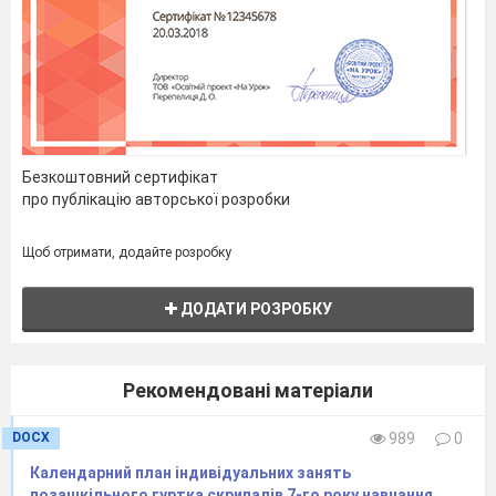
13.
Інтонування
Інтонація при перехо
переходів у
Прищеплення знави
Безкоштовний сертифікат
позицію
самокритичного муз
та відповідальності 
про публікацію авторської розробки
особисте виконання 
індивідуального репе
ансамблевих та орк
Щоб отримати, додайте розробку
партій.
ДОДАТИ РОЗРОБКУ
Рекомендовані матеріали
DOCX
989
0
Календарний план індивідуальних занять
позашкільного гуртка скрипалів 7-го року навчання