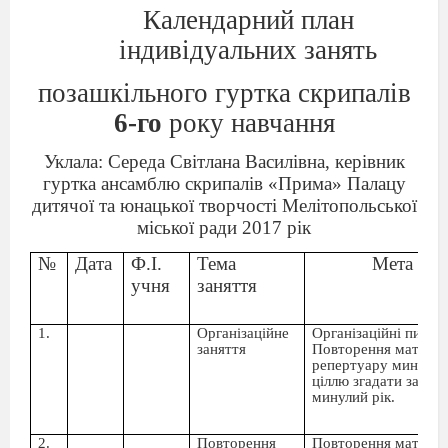
Календарний план
індивідуальних занять
позашкільного гуртка скрипалів
6-го
року навчання
Уклала: Середа Світлана Василівна, керівник
гуртка ансамблю скрипалів «Прима» Палацу
дитячої та юнацької творчості Мелітопольської
міської ради 2017 рік
№
Дата
Ф.І.
Тема
Мета зан
учня
заняття
1.
Організаційне
Організаційні питан
заняття
Повторення матеріа
репертуару минулог
ціллю згадати засвоє
минулий рік.
2.
Повторення
Повторення матеріа