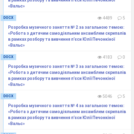
«Вальс»
DOCX
4489
5
Розробка музичного заняття № 2 за загальною темою:
«Робота з дитячим самодіяльним ансамблем скрипалів
в рамках розбору та вивчення п’єси Юлії Печонкіної
«Вальс»
DOCX
4183
0
Розробка музичного заняття № 3 за загальною темою:
«Робота з дитячим самодіяльним ансамблем скрипалів
16.
Види
Види переходів,
в рамках розбору та вивчення п’єси Юлії Печонкіної
позиційних
відпрацьовування ко
«Вальс»
переходів
Розвиток «внутрішн
музичного слуху за
DOCX
5046
5
«передчуття» інтона
наступної ноти.
Розробка музичного заняття № 4 за загальною темою:
«Робота з дитячим самодіяльним ансамблем скрипалів
в рамках розбору та вивчення п’єси Юлії Печонкіної
«Вальс»