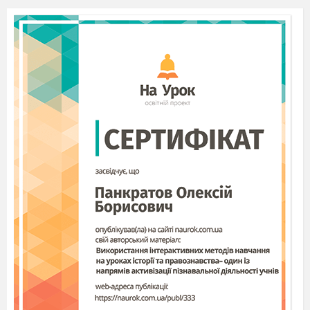
Відпрацьовування п
складних переходів 
пальцями. закріплен
вправності у 1-й пози
12.
Інтонування
Інтонація при перехо
переходів у
Прищеплення знави
позицію
самокритичного муз
та відповідальності 
особисте виконання 
індивідуального репе
ансамблевих та орк
партій.