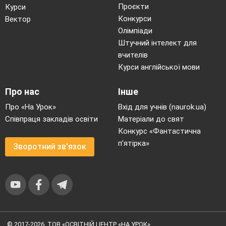
Проєкти
Курси
Конкурси
Вектор
18.
Вібрація
Амплітуда музичног
вібрації. Вправи на 
Олімпіади
П’єси – робота за р
Штучний інтелект для
планом. Слухання м
творів.
вчителів
Курси англійської мови
Про нас
Інше
Про «На Урок»
Вхід для учнів (naurok.ua)
19.
Вібрація
Амплітуда музичног
вібрації. Вправи на 
Співпраця закладів освіти
Матеріали до свят
П’єси – робота за р
Конкурс «Фантастична
планом. Слухання м
творів.
п’ятірка»
Зворотний зв'язок
20.
Вібрація
Амплітуда музичног
вібрації. Вправи на 
П’єси – робота за р
планом. Слухання м
© 2017-2026, ТОВ «ОСВІТНІЙ ЦЕНТР «НА УРОК»