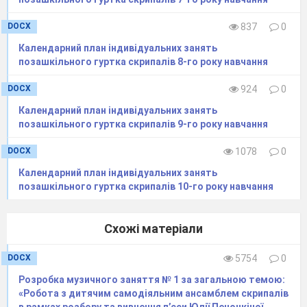
14.
Інтонування
Інтонація при перехо
переходів у
Прищеплення знави
позицію
самокритичного муз
DOCX
837
0
та відповідальності 
особисте виконання 
Календарний план індивідуальних занять
індивідуального репе
позашкільного гуртка скрипалів 8-го року навчання
ансамблевих та орк
партій.
DOCX
924
0
Календарний план індивідуальних занять
позашкільного гуртка скрипалів 9-го року навчання
DOCX
1078
0
Календарний план індивідуальних занять
позашкільного гуртка скрипалів 10-го року навчання
Схожі матеріали
15.
Види
Види переходів,
позиційних
відпрацьовування ко
DOCX
5754
0
переходів
Розвиток «внутрішн
музичного слуху за
Розробка музичного заняття № 1 за загальною темою:
«передчуття» інтона
«Робота з дитячим самодіяльним ансамблем скрипалів
наступної ноти.
в рамках розбору та вивчення п’єси Юлії Печонкіної