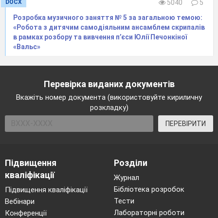
DOCX
5040
5
Розробка музичного заняття № 5 за загальною темою:
«Робота з дитячим самодіяльним ансамблем скрипалів
в рамках розбору та вивчення п’єси Юлії Печонкіної
«Вальс»
17.
Види
Види переходів,
Перевірка виданих документів
позиційних
відпрацьовування ко
Вкажіть номер документа (використовуйте кириличну
переходів
Розвиток «внутрішн
музичного слуху за
розкладку)
«передчуття» інтона
наступної ноти.
ПЕРЕВІРИТИ
Підвищення
Розділи
кваліфікації
Журнал
Бібліотека розробок
Підвищення кваліфікації
Тести
Вебінари
Лабораторні роботи
Конференції