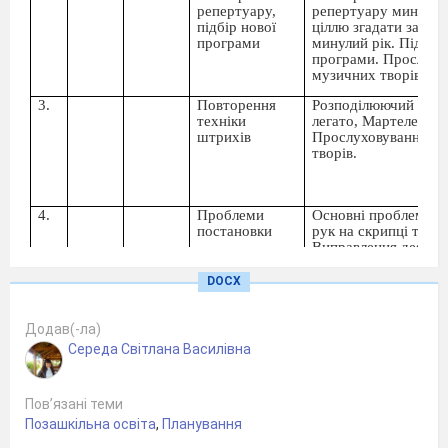
репертуару,
репертуару минулог
підбір нової
ціллю згадати засвоє
програми
минулий рік. Підбір 
програми. Прослухо
музичних творів.
3.
Повторення
Розподілюючий штри
техніки
легато, Мартеле.
штрихів
Прослуховування м
творів.
4.
Проблеми
Основні проблеми п
постановки
рук на скрипці та їх 
Виправлення деяких
постановці рук на пр
час вивчення задано
DOCX
репертуару.
5.
Ведіння
Основні проблеми н
Додав(-ла)
смичка
звуку. Зручна поста
Середа Світлана Василівна
руки, вірна постано
струнах як запорука
звучання. Практичне
Пов’язані теми
Позашкільна освіта
,
Планування