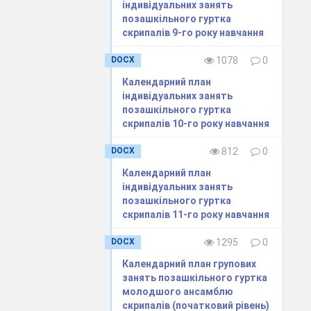
«Хрестоматія
індивідуальних занять
для скрипки»
позашкільного гуртка
3-4, 4-5 кл.
скрипалів 9-го року навчання
ДМШ, «Юний
скрипаль» 2,3
випуск.
DOCX
1078
0
Календарний план
індивідуальних занять
Ансамблеві,
позашкільного гуртка
оркестрові
скрипалів 10-го року навчання
партії, ноти з
Інтернету та
інших джерел
DOCX
812
0
«Хрестоматія
Календарний план
для скрипки»
індивідуальних занять
3-4, 4-5 кл.
позашкільного гуртка
ДМШ, «Юний
скрипаль» 2,3
скрипалів 11-го року навчання
випуск.
DOCX
1295
0
Ансамблеві,
Календарний план групових
оркестрові
занять позашкільного гуртка
партії, п’єси з
Інтернету
молодшого ансамблю
скрипалів (початковий рівень)
«Хрестоматія