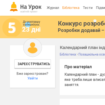
Журнал
Бібліотека
Тести
Підви
Конкурс розро
До розіграшу
залишилось:
23 дні
Розробки додавай – 
Календарний план інд
Бібліотека
Позашкільна осв
ЗАРЕЄСТРУВАТИСЬ
Про матеріал
Вже зареєстровані?
Календарний план - ду
Увійти
яке треба лише вписати
заняття.