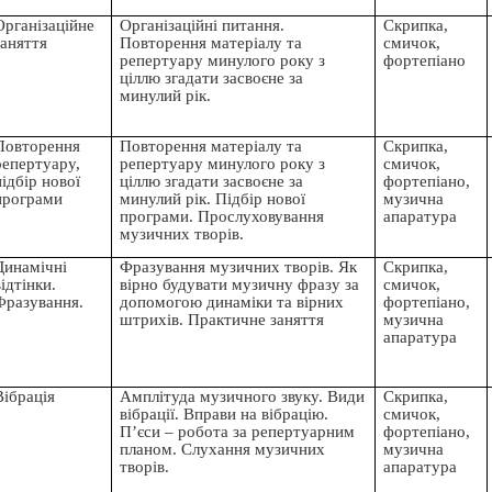
Організаційне
Організаційні питання.
Скрипка,
заняття
Повторення матеріалу та
смичок,
репертуару минулого року з
фортепіано
ціллю згадати засвоєне за
минулий рік.
Повторення
Повторення матеріалу та
Скрипка,
репертуару,
репертуару минулого року з
смичок,
підбір нової
ціллю згадати засвоєне за
фортепіано,
програми
минулий рік. Підбір нової
музична
програми. Прослуховування
апаратура
музичних творів.
Динамічні
Фразування музичних творів. Як
Скрипка,
відтінки.
вірно будувати музичну фразу за
смичок,
Фразування.
допомогою динаміки та вірних
фортепіано,
штрихів. Практичне заняття
музична
апаратура
Вібрація
Амплітуда музичного звуку. Види
Скрипка,
вібрації. Вправи на вібрацію.
смичок,
П’єси – робота за репертуарним
фортепіано,
планом. Слухання музичних
музична
творів.
апаратура