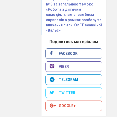
ДМШ, «Юний
№ 5 за загальною темою:
скрипаль» 2,3
випуск.
«Робота з дитячим
самодіяльним ансамблем
скрипалів в рамках розбору та
вивчення п’єси Юлії Печонкіної
Ансамблеві,
«Вальс»
оркестрові
партії, ноти з
Інтернету та
Поділитись матеріалом
інших джерел
Ансамблеві,
FACEBOOK
оркестрові
партії, ноти з
Інтернету та
VIBER
інших джерел
Ансамблеві,
TELEGRAM
оркестрові
партії, ноти з
Інтернету та
інших джерел
TWITTER
Ансамблеві,
оркестрові
GOOGLE+
партії, ноти з
Інтернету та
інших джерел