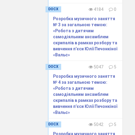
оркестрові
партії, ноти з
DOCX
4184
0
Інтернету та
інших джерел
Розробка музичного заняття
№ 3 за загальною темою:
«Хрестоматія
«Робота з дитячим
для скрипки»
самодіяльним ансамблем
3-4, 4-5 кл.
скрипалів в рамках розбору та
ДМШ,
вивчення п’єси Юлії Печонкіної
«Вальс»
Ансамблеві,
DOCX
5047
5
оркестрові
партії, ноти з
Розробка музичного заняття
Інтернету та
№ 4 за загальною темою:
інших джерел
«Робота з дитячим
«Хрестоматія
самодіяльним ансамблем
для скрипки»
скрипалів в рамках розбору та
3-4, 4-5 кл.
вивчення п’єси Юлії Печонкіної
ДМШ
«Вальс»
«Хрестоматія
DOCX
5042
5
для скрипки»
3-4, 4-5 кл.
Розробка музичного заняття