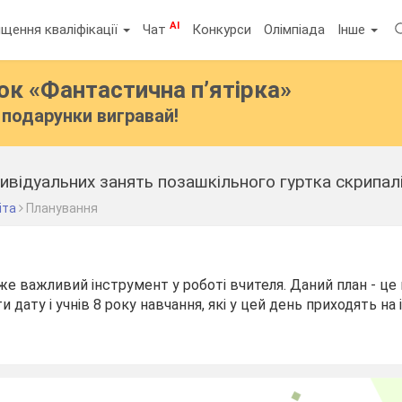
AI
щення кваліфікації
Чат
Конкурси
Олімпіада
Інше
бок
«Фантастична п’ятірка»
подарунки вигравай!
ивідуальних занять позашкільного гуртка скрипалі
іта
Планування
же важливий інструмент у роботі вчителя. Даний план - це 
 дату і учнів 8 року навчання, які у цей день приходять на 