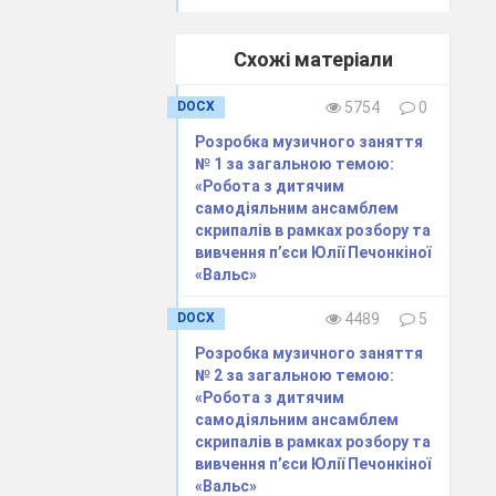
для скрипки»
3-4, 4-5 кл.
ДМШ, «Юний
Схожі матеріали
скрипаль» 2,3
випуск.
DOCX
5754
0
Ансамблеві,
оркестрові
Розробка музичного заняття
партії, ноти з
№ 1 за загальною темою:
Інтернету та
«Робота з дитячим
інших джерел
самодіяльним ансамблем
скрипалів в рамках розбору та
Ансамблеві,
вивчення п’єси Юлії Печонкіної
оркестрові
«Вальс»
партії, ноти з
Інтернету та
інших джерел
DOCX
4489
5
«Хрестоматія
Розробка музичного заняття
для скрипки»
№ 2 за загальною темою:
3-4, 4-5 кл.
«Робота з дитячим
ДМШ, «Юний
скрипаль» 2,3
самодіяльним ансамблем
випуск.
скрипалів в рамках розбору та
вивчення п’єси Юлії Печонкіної
Ансамблеві,
«Вальс»