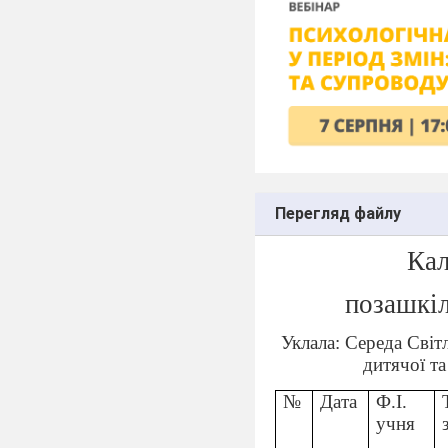
Перегляд файлу
Кал
позашкіл
Уклала: Середа Світ
дитячої та
№
Дата
Ф.І.
учня