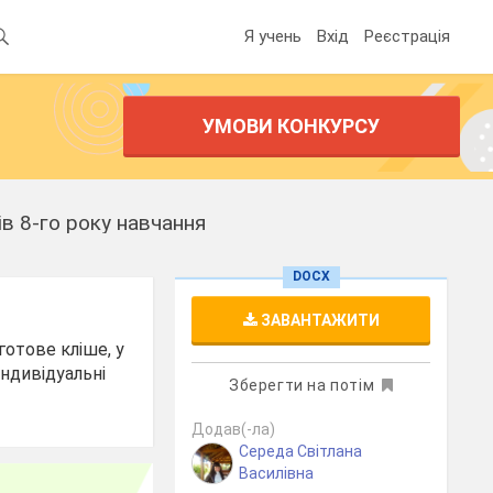
Я учень
Вхід
Реєстрація
УМОВИ КОНКУРСУ
в 8-го року навчання
DOCX
ЗАВАНТАЖИТИ
готове кліше, у
індивідуальні
Зберегти на потім
Додав(-ла)
Середа Світлана
Василівна