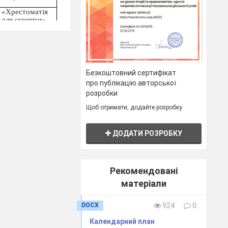
«Хрестоматія
для скрипки»
3-4, 4-5 кл.
ДМШ,
«Хрестоматія
для скрипки»
Безкоштовний сертифікат
3-4, 4-5 кл.
про публікацію авторської
ДМШ, «Юний
скрипаль» 2,3
розробки
випуск.
Щоб отримати, додайте розробку
Ансамблеві,
оркестрові
ДОДАТИ РОЗРОБКУ
партії, ноти з
Інтернету та
інших джерел
Рекомендовані
матеріали
Ансамблеві,
оркестрові
партії, ноти з
DOCX
924
0
Інтернету та
інших джерел
Календарний план