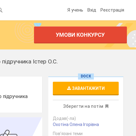
Я учень
Вхід
Реєстрація
УМОВИ КОНКУРСУ
підручника Істер О.С.
DOCX
ЗАВАНТАЖИТИ
о підручника
Зберегти на потім
Додав(-ла)
Охотіна Олена Ігорівна
Пов’язані теми