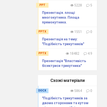
PPT
5228
5
Презентація. площі
многокутника. Площа
прямокутника.
PPTX
1551
0
Презентація на тему:
"Подібність трикутників"
PPTX
18482
4.9
Презентація "Властивість
бісектриси трикутника"
Схожі матеріали
DOCX
5864
0
"Подібність трикутників за
двома сторонами та кутом