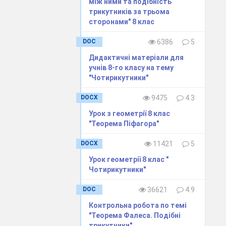
між ними та подібність
трикутників за трьома
сторонами" 8 клас
DOC
6386
5
Дидактичні матеріали для
учнів 8-го класу на тему
"Чотирикутники"
DOCX
9475
4.3
Урок з геометрії 8 клас
"Теорема Піфагора"
DOCX
11421
5
Урок геометрії 8 клас "
Чотирикутники"
DOC
36621
4.9
Контрольна робота по темі
"Теорема Фалеса. Подібні
трикутники"