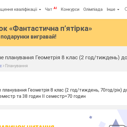
AI
щення кваліфікації
Чат
Конкурси
Олімпіада
Інше
бок
«Фантастична п’ятірка»
подарунки вигравай!
 планування Геометрія 8 клас (2 год/тиждень) до 
ас
Планування
планування Геометрія 8 клас (2 год/тиждень, 70год/рік) д
 семестр та 38 годин ІІ семестр=70 годин