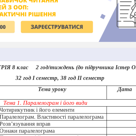
ІЯ 8 клас
2 год/тиждень (до підручника Істер О
32 год І семестр, 38 год ІІ семестр
Тема уроку
Дата
Тема 1. Паралелограм і його види
Чотирикутник і його елементи
Паралелограм. Властивості паралелограма
Розв’язування вправ
Ознаки паралелограма