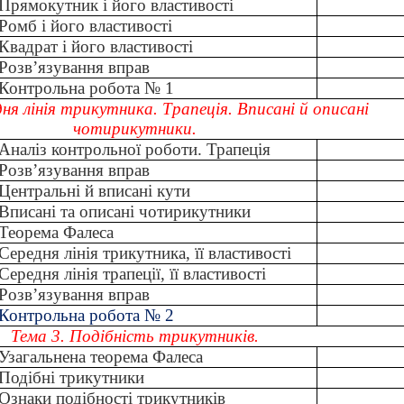
Прямокутник і його властивості
Ромб і його властивості
Квадрат і його властивості
Розв’язування вправ
Контрольна робота № 1
дня лінія трикутника. Трапеція. Вписані й описані
чотирикутники.
Аналіз контрольної роботи. Трапеція
Розв’язування вправ
Центральні й вписані кути
Вписані та описані чотирикутники
Теорема Фалеса
Середня лінія трикутника, її властивості
Середня лінія трапеції, її властивості
Розв’язування вправ
Контрольна робота № 2
Тема 3. Подібність трикутників.
Узагальнена теорема Фалеса
Подібні трикутники
Ознаки подібності трикутників