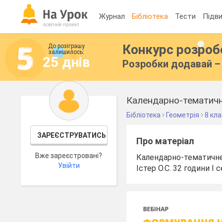
Журнал
Бібліотека
Тести
Підви
Конкурс розро
До розіграшу
залишилось:
25 днів
Розробки додавай – 
Календарно-тематичне
Бібліотека
Геометрія
8 кл
ЗАРЕЄСТРУВАТИСЬ
Про матеріал
Вже зареєстровані?
Календарно-тематичне 
Увійти
Істер О.С. 32 години І