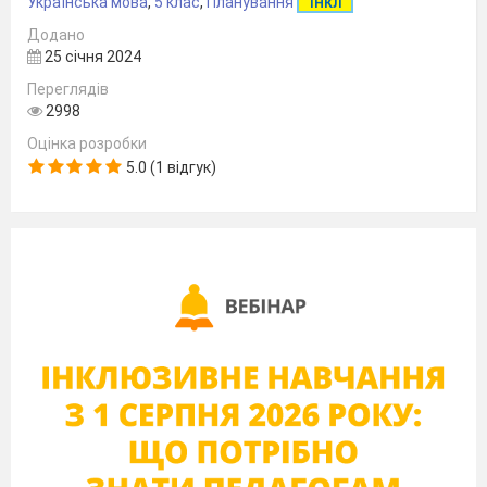
Українська мова
,
5 клас
,
Планування
ІНКЛ
УКРАЇНЦІВ
Додано
1
Мова в житті
04.09
25 січня 2024
людини.
Переглядів
2
Значення мови в
06.09
2998
житті держави.
Оцінка розробки
5.0 (1 відгук)
Повторення
вивченого в 1-4
класах.
3
11.09
РМ№1
Повторення
вивченого в 1-4
класах. Інформація
4
13.09
Алфавіт. Розрізнення
голосних та
приголосних звуків
5
18.09
РМ№ 2
Види
інформації. Текстова