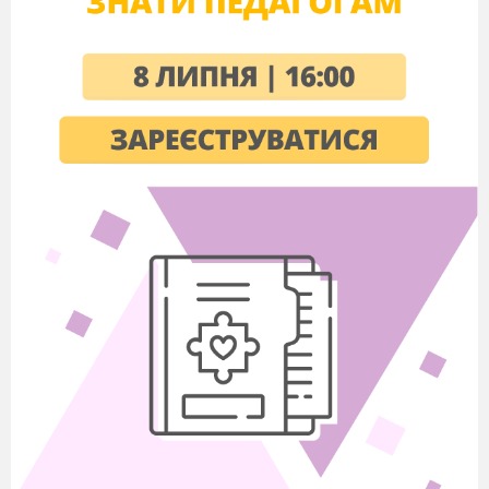
інформація
6
20.09
Правила
складоподілу
7
25.09
Ненаголошені й
наголошені голосні
8
27.09
Вживання великої
літери. Власні й
загальні назви
9
02.10
Діагностувальна
робота №1
Повторення
вивченого в
початкових класах.
Лексикологія