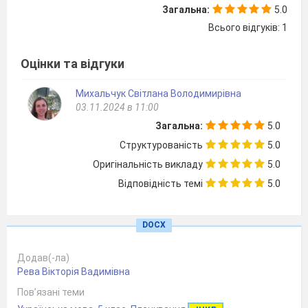
Загальна:
5.0
Всього відгуків: 1
Оцінки та відгуки
Михальчук Світлана Володимирівна
03.11.2024 в 11:00
Загальна:
5.0
Структурованість
5.0
Оригінальність викладу
5.0
Відповідність темі
5.0
№
дата
примітки
Тема
DOCX
І
семестр
Додав(-ла)
1. ВСТУП.
Рева Вікторія Вадимівна
УКРАЇНСЬКА
Пов’язані теми
МОВА В ЖИТТІ