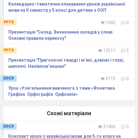
частина слова
Календарно-тематичне планування уроків української
25
Корінь.
04.12
мови на ІІ семестр у 5 класі для дитини з ООП
Спільнокореневі
PPTX
1682
0
слова.
26
Спільнокореневі
06.12
Презентація "Склад. Визначення складів у слові.
Основні правила переносу"
слова, що належать
до різних частин
PPTX
12511
5
мови
Презентація "Приголосні тверді і м’які, дзвінкі і глухі,
27
РМ №6.Аудіювання
11.12
шиплячі. Напівпом’якшені"
28
Словозміна.
13.12
Закінчення слів
DOCX
5115
0
29
Найуживаніші
18.12
Урок «Узагальнення вивченого з теми «Фонетика.
суфікси української
Графіка. Орфографія. Орфоепія»
мови
30
Розрізнення
20.12
Схожі матеріали
префіксів і
прийменників
DOCX
21406
5
(практичні завдання)
Конспект уроку з української мови для 5-го класу на