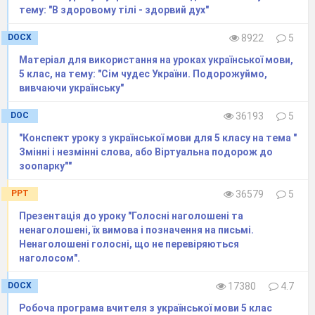
31
Діагностувальна
25.12
тему: "В здоровому тілі - здорвий дух"
робота№3
Слово.
Будова слова
DOCX
8922
5
32
Повторення
27.12
Матеріал для використання на уроках української мови,
5 клас, на тему: "Сім чудес України. Подорожуймо,
вивченого протягом
вивчаючи українську"
семестру
DOC
36193
5
"Конспект уроку з української мови для 5 класу на тема "
Змінні і незмінні слова, або Віртуальна подорож до
зоопарку""
PPT
36579
5
Презентація до уроку "Голосні наголошені та
ненаголошені, їх вимова і позначення на письмі.
Ненаголошені голосні, що не перевіряються
наголосом".
DOCX
17380
4.7
Робоча програма вчителя з української мови 5 клас