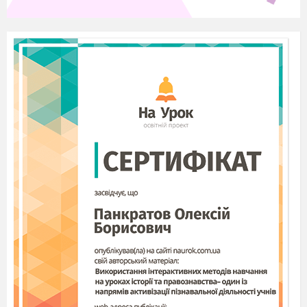
10
04.10
Лексичне значення
слова
11
09.10
Пряме та переносне
значення
12
11.10
РМ№3
Графічна та
числова інформація
13
16.10
Словник іншомовних
слів
14
18.10
Неологізми,
письменницькі
новотвори.
15
30.10
РМ.№ 4.
Звукова та
мультимедійна
інформація
16
01.11
Явище синонімії
17
Явище антонімії
06.11
18
Синонімія та
08.11