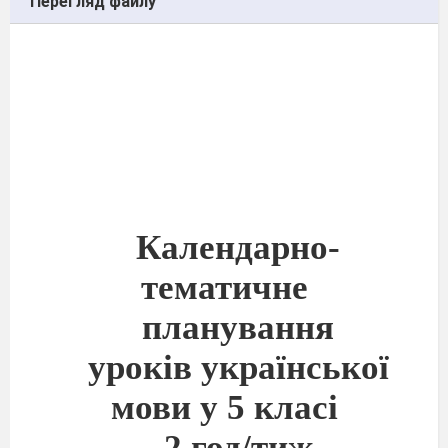
Перегляд файлу
Календарно-
тематичне
планування
уроків української
мови у 5 класі
2 год/тиж