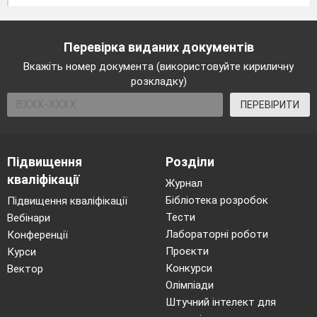
Перевірка виданих документів
Вкажіть номер документа (використовуйте кириличну
розкладку)
ПЕРЕВІРИТИ
Підвищення
Розділи
кваліфікації
Журнал
Бібліотека розробок
Підвищення кваліфікації
Тести
Вебінари
Лабораторні роботи
Конференції
Проєкти
Курси
Конкурси
Вектор
Олімпіади
Штучний інтелект для