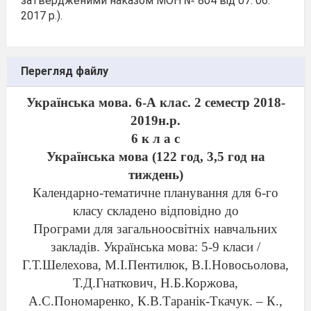
затвердженими наказом МОН № 804 від 07. 06.
2017 р.).
Перегляд файлу
Українська мова. 6-
А
клас.
2
семестр 201
8
-
201
9
н.р.
6 к л а с
Українська мова (122 год, 3,5 год на
тиждень)
Календарно-тематичне планування для 6-го
класу складено відповідно до
Програми для загальноосвітніх навчальних
закладів. Українська мова: 5-9 класи /
Г.Т.Шелехова, М.І.Пентилюк, В.І.Новосьолова,
Т.Д.Гнаткович, Н.Б.Коржова,
А.С.Пономаренко, К.В.Таранік-Ткачук. – К.,