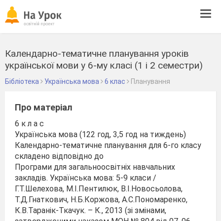
Tog
navi
Календарно-тематичне планування уроків
української мови у 6-му класі (1 і 2 семестри)
Бібліотека
Українська мова
6 клас
Планування
Про матеріал
6 к л а с
Українська мова (122 год, 3,5 год на тиждень)
Календарно-тематичне планування для 6-го класу
складено відповідно до
Програми для загальноосвітніх навчальних
закладів. Українська мова: 5-9 класи /
Г.Т.Шелехова, М.І.Пентилюк, В.І.Новосьолова,
Т.Д.Гнаткович, Н.Б.Коржова, А.С.Пономаренко,
К.В.Таранік-Ткачук. – К., 2013 (зі змінами,