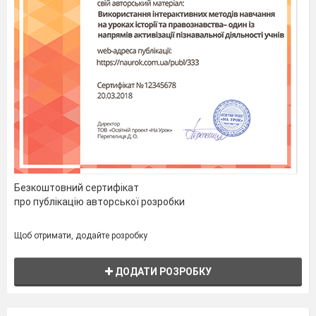
текст, його основні ознаки
тексту, використання мов
між його частинами. Основ
для твору (практично).
26.09
Правопис апострофа у с
походження. Подвоєння 
власних назвах іншомо
Добирання українських
вжитих у реченнях (текстах
27.09
РМ №5 (письмово)
прослуханого або прочитан
Безкоштовний сертифікат
про публікацію авторської розробки
план власного висл
елементарного роздуму.
Щоб отримати, додайте розробку
28.09
Активна й пасивна лексик
застарілі слова (архаї
ДОДАТИ РОЗРОБКУ
неологізми.
ЗОШИ