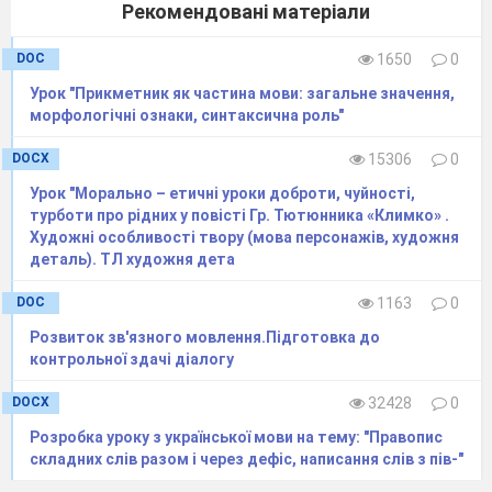
01.10
Групи слів за вживанням
Рекомендовані матеріали
стилістично забарвлені слов
03.10
Професійні слова й терміни
DOC
1650
0
04.10
Фразеологізми. Поняття
Урок "Прикметник як частина мови: загальне значення,
морфологічні ознаки, синтаксична роль"
його лексичне значення. 
фразеологізмів. О
DOCX
15306
0
фразеологічним словником
Урок "Морально – етичні уроки доброти, чуйності,
05.10
РМ №6 (письмово)
.
Докл
турботи про рідних у повісті Гр. Тютюнника «Климко» .
художнього тексту розпо
Художні особливості твору (мова персонажів, художня
деталь). ТЛ художня дета
елементами роздуму.
УСНИЙ ПЕРЕКАЗ
DOC
1163
0
08.10
Прислів'я, приказки, крил
Розвиток зв'язного мовлення.Підготовка до
як різновиди фразеологізмі
контрольної здачі діалогу
Фразеологізми в ролі
DOCX
32428
0
Редагування речень і
неправильно вжито фразеол
Розробка уроку з української мови на тему: "Правопис
складних слів разом і через дефіс, написання слів з пів-"
10.10
Контрольна робота