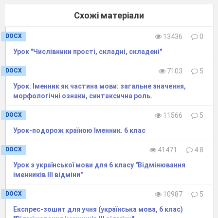
Фразеологія. (тестування)
етикетного характеру.
Схожі матеріали
ТЕМАТИ
DOCX
13436
0
Словотвір. Орфог
11.10
Аналіз контрольної роб
Урок "Числівники прості, складні, складені"
творення слів. Твірне слово
DOCX
7103
5
12.10
Основні способи с
Урок. Іменник як частина мови: загальне значення,
префіксальний, суфіксал
морфологічні ознаки, синтаксична роль.
суфіксальний, безафіксн
твірного слова префіксів, с
DOCX
11566
5
складання основ (або слів),
Урок-подорож країною Іменник. 6 клас
слів з однієї частини мови 
DOCX
41471
4.8
17.10
Словотвірний ланцюжок. 
Урок з української мови для 6 класу "Відмінювання
слова.
іменників ІІІ відміни"
18.10
РМ №7 (письмово)
.
Пис
про вчинки людей на
DOCX
10987
5
спостережень і вражень 
Експрес-зошит для учня (українська мова, 6 клас)