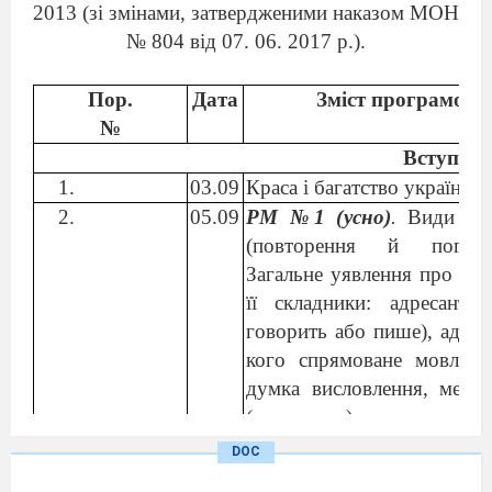
2013 (зі змінами, затвердженими наказом МОН
№ 804 від 07. 06. 2017 р.).
Пор.
Дата
Зміст програмово
№
Вступ
03.09
Краса і багатство українськ
05.09
РМ №1 (усно)
.
Види мов
(повторення й поглибл
Загальне уявлення про сит
її складники: адресант 
говорить або пише), адрес
кого спрямоване мовленн
думка висловлення, мета 
(практично).
Повторення, узагальнення й по
DOC
06.09
Словосполучення й рече