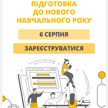
знайомство й представ
допомоги людині, що оп
ситуації). Складання й р
відповідно до ситуації спіл
обміном думками, життє
щодо безпеки спілкуван
мережі інтернет. Склада
діалогів (телефонних розм
уникання небажаного
спілкування, протистоя
впливам.
ДІАЛО
17.09
Діалог. Основні орфограми
вибором учителя).
19.09
Контрольна робот
узагальнення й погли
(тестування).
Навчальне чи