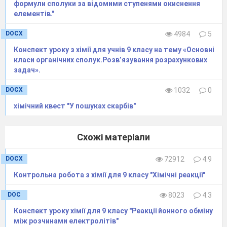
формули сполуки за відомими ступенями окиснення
забарвлення
елементів."
ВИСНОВОК:
Однією з умов перебігу реакцій
DOCX
4984
5
обміну між електролітами у водних
Конспект уроку з хімії для учнів 9 класу на тему «Основні
розчинах є
класи органічних сполук.Розв’язування розрахункових
задач».
_________________________________________
DOCX
1032
0
хімічний квест "У пошуках скарбів"
1
Схожі матеріали
DOCX
72912
4.9
​Контрольна робота з хімії для 9 класу "Хімічні реакції"
DOC
8023
4.3
Конспект уроку хімії для 9 класу "Реакції йонного обміну
між розчинами електролітів"