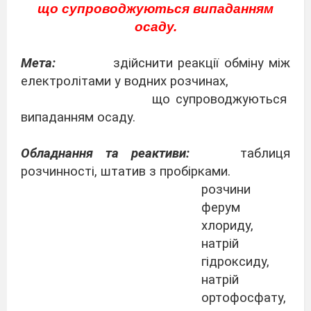
що супроводжуються випаданням
осаду.
Мета:
здійснити реакції обміну між
електролітами у водних розчинах,
що супроводжуються
випаданням осаду.
Обладнання та реактиви:
таблиця
розчинності, штатив з пробірками.
розчини
ферум
хлориду,
натрій
гідроксиду,
натрій
ортофосфату,