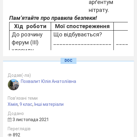
арґентум
нітрату.
Пам’ятайте про правила безпеки!
Хід
роботи
Мої спостереження
До розчину
Що відбувається?
ферум (ІІІ)
___________________
______
хлориду
___________________
______
додаємо
___________________
______
DOC
розчин натрій
___________________
______
гідроксиду
___________________
Додав(-ла)
Похвалит Юлія Анатоліївна
До розчину
Що відбувається?
натрій
___________________
______
ортофосфату
___________________
______
Пов’язані теми
Хімія
,
9 клас
,
Інші матеріали
додаємо
___________________
______
Додано
розчин
___________________
______
3 листопада 2021
арґентум
___________________
Переглядів
нітрату.
892