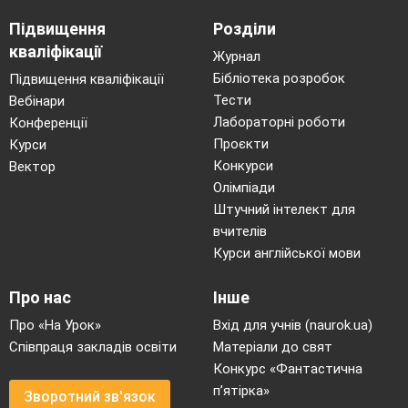
Підвищення
Розділи
кваліфікації
Журнал
Бібліотека розробок
Підвищення кваліфікації
Тести
Вебінари
Лабораторні роботи
Конференції
Проєкти
Курси
Конкурси
Вектор
Олімпіади
Штучний інтелект для
вчителів
Курси англійської мови
Про нас
Інше
Про «На Урок»
Вхід для учнів (naurok.ua)
Співпраця закладів освіти
Матеріали до свят
Конкурс «Фантастична
п’ятірка»
Зворотний зв'язок