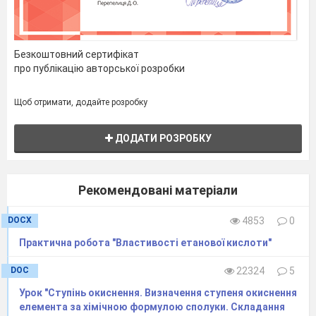
Пам’ятайте про правила безпеки!
Хід
роботи
Мої спостереження
1. До розчину
Що відбувається?
Безкоштовний сертифікат
хлоридної
___________________
_____
про публікацію авторської розробки
кислоти
___________________
_____
додаємо 2-3
___________________
_____
Щоб отримати, додайте розробку
краплі
___________________
_____
ДОДАТИ РОЗРОБКУ
фенолфталеїну.
___________________
_____
___________________
_____
2. Додайте до
___________________
_____
Рекомендовані матеріали
утвореного
___________________
_____
розчину
___________________
_____
DOCX
4853
0
декілько
___________________
_____
Практична робота "Властивості етанової кислоти"
краплин натрій
гідроксиду, до
DOC
22324
5
появи видимих
Урок "Ступінь окиснення. Визначення ступеня окиснення
змін
елемента за хімічною формулою сполуки. Складання