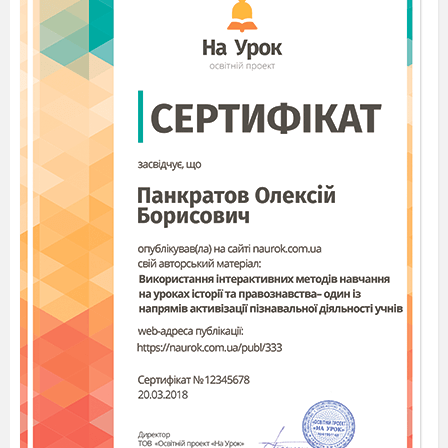
Лабораторний
дослід
№ 4
Реакції
обміну
між
електролітами у водних розчинах,
що супроводжуються утворенням
води.
Мета:
здійснити реакції обміну між
електролітами у водних розчинах,
що супроводжуються
утворенням води.
Обладнання та реактиви:
таблиця
розчинності, штатив з пробірками.
розчини
натрій гідроксиду, фенолфталеїн та розчин
хлоридної
кислоти.