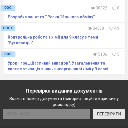
DOC
30322
0
Розробка заняття " Реакції йонного обміну"
DOCX
84338
4.9
Контрольна робота з хімії для 9 класу з теми
"Вуглеводні"
DOC
5106
5
Урок - гра ,,Щасливий випадок". Узагальнення та
систематизація знань з неорганічної хімії у 9 класі.
Перевірка виданих документів
Вкажіть номер документа (використовуйте кириличну
розкладку)
ПЕРЕВІРИТИ