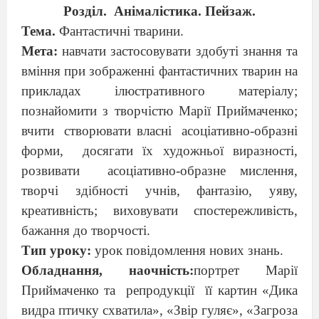
Розділ.
Анімалістика. Пейзаж.
Тема.
Фантастичні
тварини
.
Мета:
навчати застосовувати здобуті знання та
вміння при зображенні фантастичних тварин на
прикладах ілюстративного матеріалу;
познайомити з творчістю
Марії Приймаченко;
вчити
створювати власні
асоціативно-образні
форми,
досягати їх художньої виразності,
розвивати
асоціативно-образне мислення
,
творчі здібності учнів, фантазію, уяву,
креативність
;
виховувати спостережливість,
бажання до творчості.
Тип уроку:
урок повідомлення нових знань.
Обладнання, наочність:
портрет
Марії
Приймаченко та
репродукції
її картин «Дика
видра птичку схватила», «Звір гуляє», «
Загроза