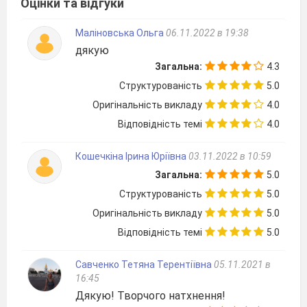
Оцінки та відгуки
І щоб робота кожної
дитини
Поважно
називалася «картина»?
Маліновська Ольга
06.11.2022 в 19:38
Учні відповідають
дякую
Загальна:
4.3
ІІ Активізація опорних знань учнів.
Структурованість
5.0
Гра «Про жанри загадка, а від вас
Оригінальність викладу
4.0
відгадка».
Відповідність темі
4.0
Вчитель
: Зараз я перевірю, чи були ви
Кошечкіна Ірина Юріївна
03.11.2022 в 10:59
уважними на попередніх уроках та як
Загальна:
5.0
зрозуміли і запам’ятали жанри мистецтва.
Структурованість
5.0
Приготувались? Будьте уважними.
Оригінальність викладу
5.0
Якщо
бачиш - на картині
Відповідність темі
5.0
Намальована
ріка,
Чи то іній на ялинці,
Савченко Тетяна Терентіївна
05.11.2021 в
Чи
хмаринка
здалека,
16:45
Дякую! Творчого натхнення!
Чи
засніжена
рівнина,