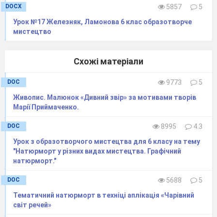
району Київської області,
померла
18
DOCX
5857
5
серпня
1997
там же.
Дитинство Марії
Урок №17 Железняк, Ламонова 6 клас образотворче
мистецтво
Овксентіївни було затьмарене страшною
недугою
-
поліомієлітом
. Це зробило її не по-
Схожі матеріали
дитячому серйозною й спостережливою,
загострило слух і зір.
DOC
9773
5
«Починалося все це так,-
згадувала
Живопис. Малюнок «Дивний звір» за мотивами творів
художниця.
-
Якось
біля
хати, над річкою, на
Марії Приймаченко.
заквітчаному
лузі пасла я гусей. На піску
DOC
8995
4.3
малювала
всякі
квіти, побачені мною. А потім
Урок з образотворчого мистецтва для 6 класу на тему
помітила
синюватий
глей
. Набрала його в
"Натюрморт у різних видах мистецтва. Графічний
пелену і розмалювала нашу хату…» Кожен
натюрморт."
приходив подивитися на цю
дивину, зроблену
DOC
5688
5
руками дівчинки. Хвалили. Сусіди просили і
Тематичний натюрморт в техніці аплікація «Чарівний
їхні
хати
прикрасити.
світ речей»
«Звірина
серія»
Марії Приймаченко –