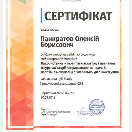
Вчитель:
- Що таке анімалістичний жанр?
- Що в перекладі
з латинської
означає
animal
?
«тварина»
- Що є
предметом зображення картин
анімалістичного жанру
?
тварини
- Назвіть о
брази
тварин
, які
стали
символами
?
Ворон - вісник нещастя; ластів
ка
- символ благополуччя; орел - символізує
відвагу, муж
ність; голуб - символ миру й
любові; соловей - символ весе
лощів,
задоволення; ведмідь -уособлює силу; кінь -
символізує дружбу; риба - символ родючості,
гармонії, духовної сили.
- Де
можна
побачити
ці
символи
?
Їх
можна
побачити на рушниках,
писанках, витинанках, а також
малюнках
.