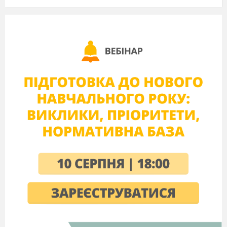
Чи художник, чи поет,
Так і знай, що
ця картина
Називається …
портрет.
Якщо художник
зобразив
Лицарів, що у поході,
Або війни
чи
стихію,
Що колись була в природі,
Чи
принцес і королів,
Воїнів з мечем незвичним,
Жанр цей
зветься …
історичним
.
Смуток, радість і любов –
Художник все відображає,
І красу людей у праці
Він
чудово
розкриває.
Все, що
діється
навкіл,