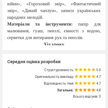
війни
», «
Гороховий звір
», «
Фантастичний
звір
»
,
«Дикий чаплун»,
записи українських
народних мелодій.
Матеріали та інструменти:
папір для
малювання, гуаш, пензлі, ємності з водою,
серветки для витирання рук та пензлів.
Хід уроку
І Організаційний
момент
Привітання. Перевірка готовності
Середня оцінка розробки
учнів до уроку.
Структурованість
5.0
Вчитель:
Для того щоб
уміти
малювати,
Оригінальність викладу
4.7
Потрібно
старанно
навчатись.
Відповідність темі
4.7
Адже
важливі
такі
моменти,
Загальна:
4.8
Як матеріали та інструменти.
Всього відгуків: 3
Що треба на урок з собою брати,
Щоб
навчитись
малювати?