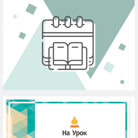
Відтворить
завжди
готовий.
Ці
роботи
потрапляють в жанр,
Що
зветься …
побутовий.
Ось ти
бачиш на картині:
Вовк з вовчицею
сидять,
Лев – цар
звірів – у савані
З левенятами
лежать.
Бачиш
іншого
ти
звіра,
Що
зовсім нам є незвичний,
Як назвати жанр робіт
цих?
Жанр цей -…
анімалістичний.
ІІІ
Мотивація навчальної діяльності
учнів
Вправа «Мікрофон» на тему:
«Особливості анімалістичного
жанру».