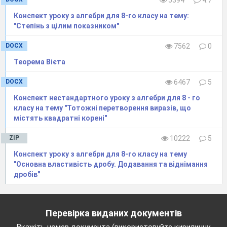
«Радикали»
«Степінь»
Конспект уроку з алгебри для 8-го класу на тему:
1.
1.
"Степінь з цілим показником"
2.
2.
3.
3.
DOCX
7562
0
4.
Теорема Вієта
4.
5.
DOCX
6467
5
5.
Конспект нестандартного уроку з алгебри для 8 - го
класу на тему "Тотожні перетворення виразів, що
7. Виїзний конкурс
містять квадратні корені"
По двоє учасників від кожної команди сідають за
ZIP
10222
5
окрему парту і виконують завдання з картки.
За правильно виконане завдання – 8 балів.
Конспект уроку з алгебри для 8-го класу на тему
Знайти значення виразу:
"Основна властивість дробу. Додавання та віднімання
дробів"
1.
;
2.
.
Перевірка виданих документів
Вкажіть номер документа (використовуйте кириличну