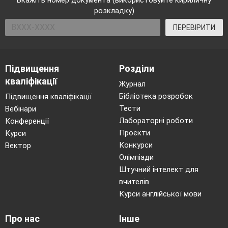
розкладку)
8. Конкурс капітанів
Капітани працюють самостійно на індивідуальних
ПЕРЕВІРИТИ
картках.
За правильно виконане завдання – 10 балів.
Підвищення
Розділи
Спростити вираз:
кваліфікації
1)
;
2)
.
Журнал
Бібліотека розробок
Підвищення кваліфікації
9. Математична естафета
Тести
Вебінари
Поки тривають виїзний конкурс і конкурс капітанів,
решта членів команд виконують по черзі по одній дії.
Лабораторні роботи
Конференції
Кожна правильно виконана дія – 1 бал.
Проєкти
Курси
Конкурси
Вектор
1)
;
Олімпіади
2)
.
Штучний інтелект для
вчителів
Курси англійської мови
10. Підбиття підсумків змагання
Про нас
Інше
Ведучий І