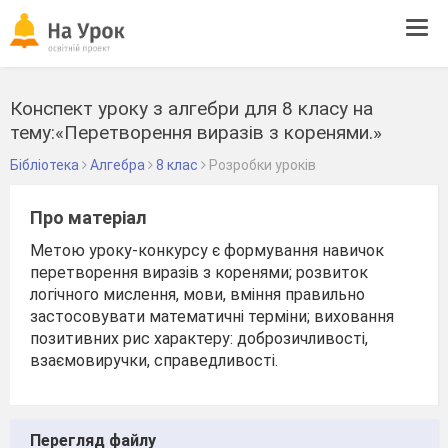
Tog
navi
Конспект уроку з алгебри для 8 класу на
тему:«Перетворення виразів з коренями.»
Бібліотека
Алгебра
8 клас
Розробки уроків
Про матеріал
Метою уроку-конкурсу є формування навичок
перетворення виразів з коренями; розвиток
логічного мислення, мови, вміння правильно
застосовувати математичні терміни; виховання
позитивних рис характеру: доброзичливості,
взаємовиручки, справедливості.
Перегляд файлу