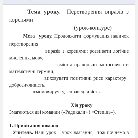
Тема уроку.
Перетворення виразів з
коренями
(урок-конкурс)
Мета
уроку.
Продовжити формування навичок
перетворення
виразів з коренями; розвивати логічне
мислення, мову,
вміння правильно застосовувати
математичні терміни;
виховувати позитивні риси характеру:
доброзичливість,
взаємовиручку,
справедливість.
Хід уроку
Змагаються дві команди («Радикали» і «Степінь»).
1. Привітання команд
Учитель.
Наш урок – урок-змагання,
тож почнемо з