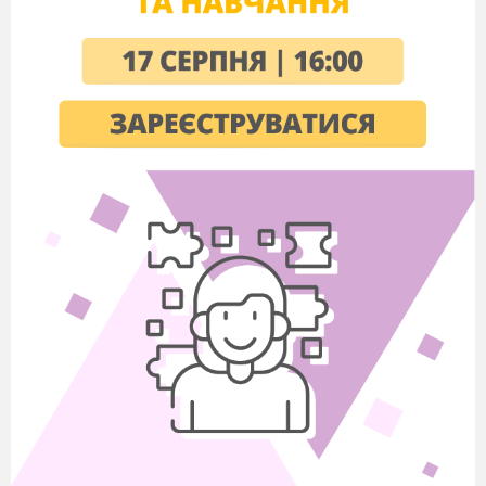
Учитель.
Є в рослини, є у слові,
І в рівнянні також є.
І стрижневий, й мичкуватий,
І кубічний і квадратний.
Що це таке? (
Корінь
)
Слово «корінь» прийшло в математику від арабів.
Арабські вчені уявляли квадрат числа, який виростає з
кореня, як рослина, – й тому називали коренями такі
числа. Слово латинського походження «радикал» –
також нащадок кореня («рад екс» латиною). До речі,
його сліди можна знайти навіть у словах редиска,
редька та радикуліт – запалення нервових корінців. А
вам зараз доведеться попрацювати з коренями
квадратними.
Наш урок присвячуємо перетворенню виразів
з
коренями.
Учні записують тему уроку в зошити.
2. Розминка