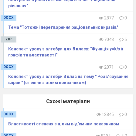
число на другому рисунку.
рівняння"
Рисунок 1
DOCX
2877
0
Рисунок 2
Тема "Тотожні перетворення раціональних виразів"
ZIP
7048
5
6
?
Конспект уроку з алгебри для 8 класу: "Функція y=k/x її
графік та властивості"
DOCX
2071
0
Відповідь. 24, закон – перемножити корені, записані у
Конспект уроку з алгебри 8 клас на тему " Розв"язування
квадратах.
вправ " (степінь з цілим показником)
За
правильну відповідь
– 3
бали.
6. Бліц-турнір
Схожі матеріали
До дошки по черзі виходять
5 членів команди, яких
визначить капітан. Завдання: заповнити пропуски так,
DOCX
12845
0
щоб утворилась правильна рівність.
Кожне правильно
Властивості степеня з цілим від'ємним показником
виконане завдання – 1 бал.
DOCX
5394
4.7