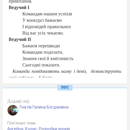
привітання.
Ведучий І
Командам нашим успіхів
У конкурсі бажаємо
І відповідей правильних
Від вас усіх чекаємо.
Ведучий ІІ
Бажаєм перешкоди
Командам подолати,
Знання свої й кмітливість
Сьогодні показати.
Команди повідомляють назву і девіз,
демонструють
свої емблеми – 5 балів.
Команда «Радикали»
DOC
Ми веселі «Радикали»
І вітаємо всіх вас.
Додав(-ла)
З математикою дружим,
Гнатів Галина Богданівна
Бо наука – вищий клас!
Наш девіз.
Думай, пробуй і шукай,
буде важко – не
зітхай!
Пов’язані теми
Алгебра
,
8 клас
,
Розробки уроків