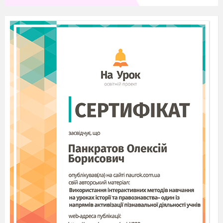
Кожна команда отримує 3 запитання. За правильну
відповідь
–
2
бали.
Дайте означення квадратного кореня з числа
а
.
Дайте означення арифметичного квадратного
кореня з числа
а
.
Чи правильні рівності:
а)
;
б)
;
в)
?
4)
Чи мають зміст вирази:
а)
;
б)
в)
?
5)
Знайти значення виразів:
а)
;
б)
;
в)
.
6) Спростити вирази:
а)
;
б)
;
в)
.
3. Конкурс «Домашнє завдання»
Заздалегідь команди отримали завдання підготувати
кросворд із зашифрованим словом «корінь»
і з
використанням імен відомих математиків-алгебраїстів.
Кожна команда розгадує кросворд суперника.