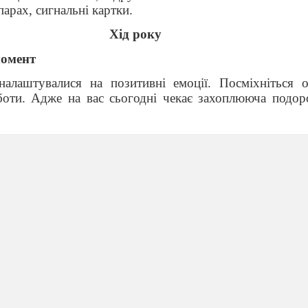
парах, сигнальні картки.
Хід року
момент
алаштувалися на позитивні емоції. Посміхніться 
боти. Адже на вас сьогодні чекає захоплююча подор
орних знань
машнього завдання
у мандрівку потрібно підготувати космічний корабел
бити перевіримо чи правильно ви виконали домашнє з
йте приклад відповідь якого 83.
айте приклад у якому число одиниць, десятків, сот
цифрою.
орівнює різниця чисел 218 і 29?