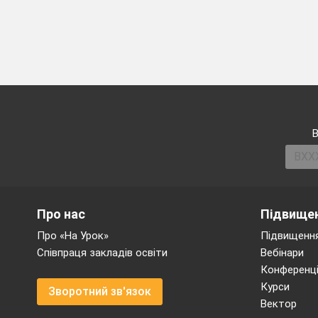
Первинне закр
Крім того що 
планета.
Я сподіваюся щ
а) Задача №38
За даними табл
Перевірте свої
б) Задача № 38
- Цю задачу 
В
математичних 
- Отже
з якою
в) Задача № 38
- Що треба зна
- Чи відомі ці 
Про нас
Підвищен
- Чому дорівню
- Скільки часу 
Про «На Урок»
Підвищення
- Як визначит
Співпраця закладів освіти
Вебінари
72÷6
)
Конференці
- Як визначити
Курси
Зворотний зв'язок
- Чи можемо те
Вектор
- що для цьо