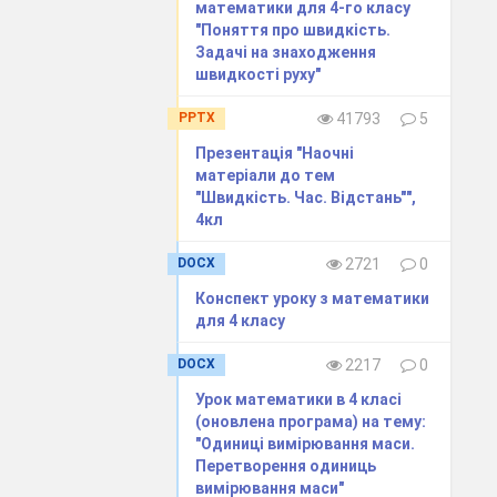
571
)? Академії
математики для 4-го класу
"Поняття про швидкість.
Задачі на знаходження
ий до запуску.
швидкості руху"
PPTX
41793
5
Презентація "Наочні
2
]
матеріали до тем
"Швидкість. Час. Відстань"",
цікаве. Щоб ці
4кл
м. На це у вас
DOCX
2721
0
Конспект уроку з математики
для 4 класу
DOCX
2217
0
обі її в зошит
Урок математики в 4 класі
шуйте величини
(оновлена програма) на тему:
"Одиниці вимірювання маси.
неті Венера –
Перетворення одиниць
вимірювання маси"
еля абсолютно