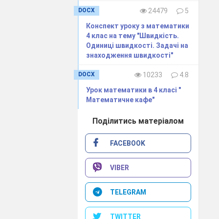
DOCX
24479
5
ється Сатурн.
Конспект уроку з математики
4 клас на тему "Швидкість.
Одиниці швидкості. Задачі на
 гігантськими
знаходження швидкості"
ою швидкістю.
DOCX
10233
4.8
Урок математики в 4 класі "
ін рухався зі
Математичне кафе"
Поділитись матеріалом
FACEBOOK
нти
)
VIBER
а», «швидкість
TELEGRAM
ався швидко».
TWITTER