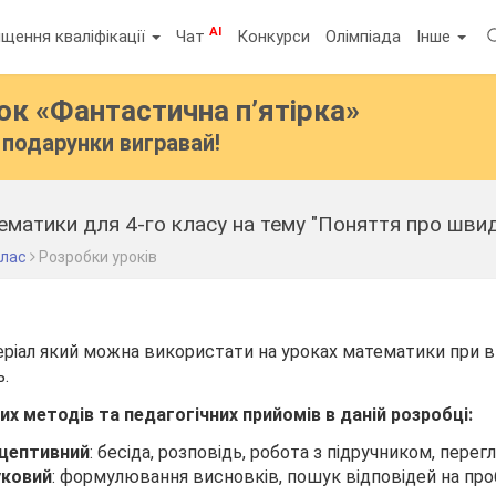
AI
щення кваліфікації
Чат
Конкурси
Олімпіада
Інше
бок
«Фантастична п’ятірка»
подарунки вигравай!
клас
Розробки уроків
еріал який можна використати на уроках математики при в
ь.
х методів та педагогічних прийомів в даній розробці:
ецептивний
: бесіда, розповідь, робота з підручником, перег
ковий
: формулювання висновків, пошук відповідей на про