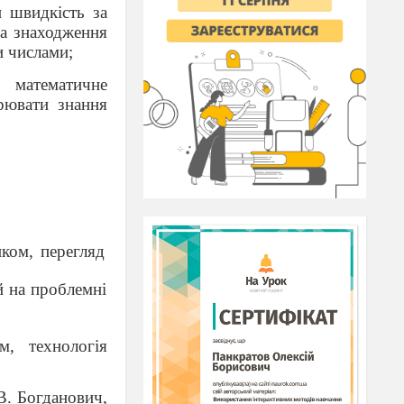
и швидкість за
на знаходження
и числами;
, математичне
рювати знання
иком, перегляд
й на проблемні
, технологія
В. Богданович,