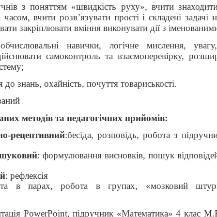
учнів з поняттям «швидкість руху», вчити знаходит
 часом, вчити розв’язувати прості і складені задачі 
вати закріплювати вміння виконувати дії з іменованим
обчислювальні навички, логічне мислення, увагу
дійснювати самоконтроль та взаємоперевірку, розши
стему;
 до знань, охайність, почуття товариськості.
ваний
них методів та педагогічних прийомів:
но-рецептивний
:бесіда, розповідь, робота з підручн
ошуковий
: формулювання висновків, пошук відповіде
ий
: рефлексія
ота в парах, робота в групах, «мозковий штурм
нтація
PowerPoint
, підручник «Математика» 4 клас М.