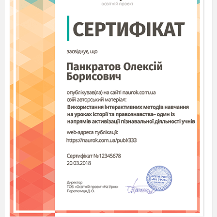
У ході роботи оперуємо поняттями
літературного словника, складаємо опорні
конспекти, основи для яких лежать перед вами.
Тема й проблемне питання вже записані,
зазначте дату.
3.
«Очікувані результати»
Учні
доповнюють фрази
очікувань»:
«Я хочу
…», «Я можу…», «
Я буду
…».
ІІ. Актуалізація опорних знань
1
.Слово вчителя
Світова література має низку образів
міста: у французів Еміля Золя, Оноре
де
Бальзака знайдемо величні образи Парижа, у
російських письменників Андрія Бєлого та
Федора Достоєвського – Петербурга, у
англійців Чарльза Діккенса й Уільяма Теккерея
– Лондона.
(слайд
№3: світлини з видами
згаданих міст).
Цю традицію можна знайти