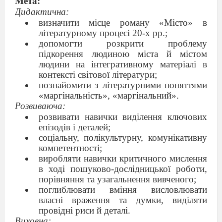
Мета:
Дидактична:
ви
значити
місце роману «Місто» в
літературному процесі 20-х рр.;
допомогти розкрити проблему
підкорення людиною міста й містом
людини на інтегративному
матеріалі в
контексті світової літератури
;
познайомити з літературними поняттями
«маргінальність», «маргінальний».
Розвиваюча:
розвивати навички виділення ключових
епізодів і деталей;
соціальну, полікультурну, комунікативну
компетентності;
виробляти
навички критичного мислення
в ході пошуково-дослідницької роботи,
порівняння та узагальнення вивченого;
поглиблювати
вміння
висловлювати
власні враження та думки, виділяти
провідні риси й деталі.
Виховна: