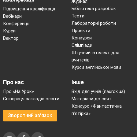
Журнал
Бібліотека розробок
Підвищення кваліфікації
Тести
Вебінари
Лабораторні роботи
Конференції
Проєкти
Курси
Конкурси
Вектор
Олімпіади
(слайд
№4: результат роботи груп - кола
Штучний інтелект для
Вена)
вчителів
4.Слово вчителя.
Курси англійської мови
Зважаючи на тему сьогоднішнього уроку
я б ще доповнила ваші дослідження: з
Про нас
Інше
головним героєм роману Підмогильного
Про «На Урок»
Вхід для учнів (naurok.ua)
протягом твору відбуваються метаморфози.
Співпраця закладів освіти
Матеріали до свят
Але чи вдалося йому все ж перебороти страх,
Конкурс «Фантастична
завоювати таке чуже йому місто, поки що для
п’ятірка»
Зворотний зв'язок
нас залишається питанням.
(Завойовник?
Жертва?).
Спробуймо дати відповідь на це
питання в кінці уроку.