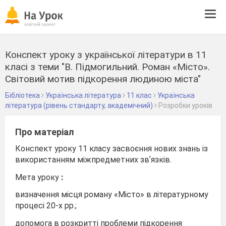
Tog
navi
Конспект уроку з української літератури в 11
класі з теми "В. Підмогильний. Роман «Місто».
Світовий мотив підкорення людиною міста"
Бібліотека
Українська література
11 клас
Українська
література (рівень стандарту, академічний)
Розробки уроків
Про матеріал
Конспект уроку 11 класу засвоєння нових знань із
використанням міжпредметних звʼязків.
Мета уроку
:
визначення місця роману «Місто» в літературному
процесі 20-х рр.;
допомога в розкритті проблеми підкорення