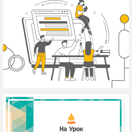
об’єктом вивчення для нас
стверджує:«Не
ненавидіти треба місто, а здобути»,а
виправдана його думка або ні, ми сьогодні
дізнаємося.
Проблемне питання
С
пробуємо на уроці розібратися й в
тому,
чи зміг письменник оригінально підійти
до висвітлення світового мотиву? Чи не вдався
до плагіату?
У чому новаторство
інтерпретації відомого мотиву
письменником у
першому українському
урбаністичному
романі
?
Це й буде основне
завдання уроку
.(слайд
№2: висвітлення
проблемного питання)
2.Організація роботи
Для ефективної роботи на уроці працюймо в
групах, на які ви заздалегідь
розподілені.