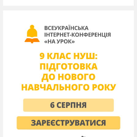
український читач зміг познайомитися з
образом безпринципного шукача легкої
наживи, породженням своєї епохи завдяки
перекладам найбільш інтелігентного, на думку
публіциста Ю.Смолича, письменника Валеріана
Підмогильного. Так, численним перекладам
Підмогильного пощастило більше, ніж власним
творам письменника. Перші друкувалися в 30-
ті, 50-ті роки, щоправда без зазначення імені
перекладача. Блискучо знаючи французьку
літературу, Підмогильний не міг не
перейнятися її поетикою, не захопитися
темами, проблемами, висвітленими у світовій
літературі. Тож не дивно, що в 1927 році
з'являється твір, у якому Підмогильний, як і
Мопассан, звертається до актуального на той
час світового мотиву – підкорення людиною
міста. Головний герой роману «Місто», що є