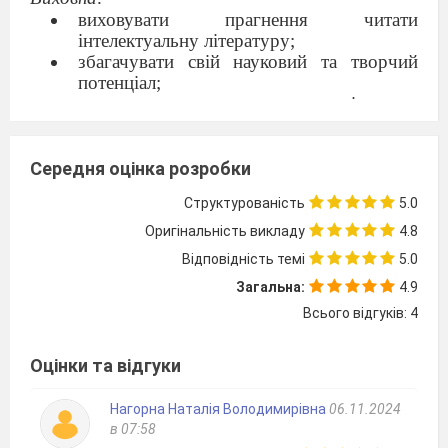
виховувати прагнення читати
інтелектуальну літературу;
збагачувати свій науковий та творчий
потенціал;
виховувати прагнення стати успішними,
уміння презентувати себе в суспільстві,
порядність у ставленні до людей
.
Тип уроку:
засвоєння нових знань із
Середня оцінка розробки
використанням міжпредметних звʼязків
Структурованість
5.0
Обладнання:
тексти роману «Місто»,
критичні матеріали, презентація до роману,
Оригінальність викладу
4.8
виставка літератури (Оноре де Бальзак «Батько
Відповідність темі
5.0
Горіо», Гі де Мопассан «Любий друг», М.
Загальна:
4.9
Семенко «Твори» та ін.), фото сучасного
Всього відгуків: 4
Києва, електронний словник Лінгво,
дидактичні матеріали.
Учні повинні знати:
Оцінки та відгуки
зміст роману «Місто»;
суть понят
ь
«маргінальність»
,
Нагорна Наталія Володимирівна
06.11.2024
«маргінальний»
;
в 07:58