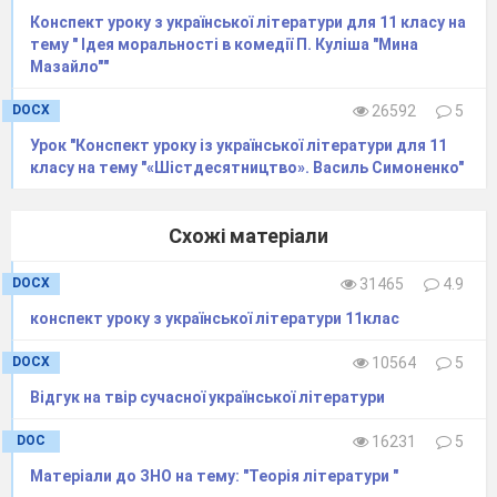
Аналіз поетики мови представлених
Конспект уроку з української літератури для 11 класу на
творів.
тему " Ідея моральності в комедії П. Куліша "Мина
Узагальніть досліджене у формі діаграми Вена.
Мазайло""
Уривок з роману Валеріана Підмогильного
«Місто»
DOCX
26592
5
Він озирнувся – і вперше побачив місто вночі.
Урок "Конспект уроку із української літератури для 11
Він навіть спинився. Блискучі вогні, гуркіт і
класу на тему "«Шістдесятництво». Василь Симоненко"
дзвінки трамваїв, що схрещувались тут і
розбігались, хрипке виття автобусів, що легко
котились громіздкими тушами, пронизливі
Схожі матеріали
викрики дрібний авто й гукання візників разом
з глухим гомоном людської хвилі раптом
DOCX
31465
4.9
урвали його заглибленість. На цій широкій
конспект уроку з української літератури 11клас
вулиці він здибався з містом віч-на-віч.
прихилившись до муру, притискуваний
DOCX
10564
5
нахабними накотами юрби, хлопець стояв і
Відгук на твір сучасної української літератури
дивився, блукаючи очима вздовж вулиці й не
знаходячи її меж…
DOC
16231
5
Місто чудне. Зовкола воно рухливе й
швидке, життя в ньому, здається, б’є джерелом
Матеріали до ЗНО на тему: "Теорія літератури "