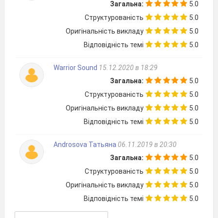
оцінку роману відомими
Загальна:
5.0
літературознавцями та критиками;
Структурованість
5.0
розуміти вплив цивілізаційних процесів
на людину.
Оригінальність викладу
5.0
Учні повинні вміти:
Відповідність темі
5.0
вести бесіду за змістом роману «Місто»,
визначати його тему;
Warrior Sound
15.12.2020 в 18:29
доводити думки, аргументуючи
Загальна:
5.0
прикладами з тексту;
працювати з науковими та критичними
Структурованість
5.0
джерелами, давати власну оцінку твору;
Оригінальність викладу
5.0
проводити міжпредметні звʼязки
.
Відповідність темі
5.0
Androsova Татьяна
06.11.2019 в 20:30
Не ненавидіти треба місто,
Загальна:
5.0
а здобути.
Структурованість
5.0
В.Підмогильний «Місто»
(Степан
Оригінальність викладу
Радченко
5.0
)
Відповідність темі
5.0
І.Мотивація навчальної діяльності.