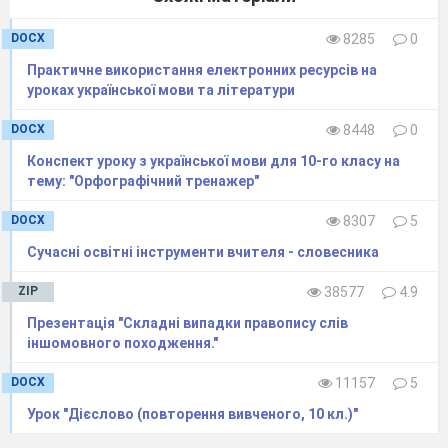
Опрацюйте
матеріал статті
за планом :
Прочитайте , визначте тему та
стиль
DOCX
8285
0
тексту
Назвіть найважливіші факти
Практичне використання електронних ресурсів на
Випишіть ключові слова ,
уроках української мови та літератури
словосполучення .
Додайте свої відомості до статті .
DOCX
8448
0
V
Підсумок уроку
Конспект уроку з української мови для 10-го класу на
Прочитайте вислови ,
тему: "Орфографічний тренажер"
прокоментуйте один із них.
Запишіть цей вислів у зошити ,
DOCX
8307
5
проаналізуйте синтаксичну структуру
речення .
Сучасні освітні інструменти вчителя - словесника
«Займи позицію»
«Хто володіє інформацією , той
ZIP
38577
4.9
володіє світом»,
«так» чи «ні» .
Прокоментуй свою позицію .
Презентація "Складні випадки правопису слів
Висновок : Молодій людині в
іншомовного походження."
сучасному світі необхідно вчитися
протягом усього життя .
DOCX
11157
5
Сенкан
Урок "Дієслово (повторення вивченого, 10 кл.)"
Інформація