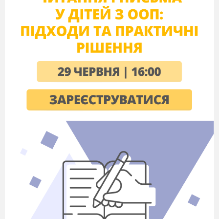
індивідуальні завдання)
З
’
ясувати етимологію та значення
слова
Морфологічний розбір
Фонетична транскрипція
Підібрати синоніми до слова
інформація
.
Прокоментуйте рядки з поезії Л.
Костенко .
Шалені темпи. Час не наша власність.
Фантастика - не мріяв і Жюль Верн.
Кипить у нас в артеріях сучасність.
Нас із металу виклепав модерн.
Душа належить людству і епохам.
Чому ж її так раптом потрясли
осінні яблука, що сумно пахнуть льохом,
і руки матері, що яблука внесли
?!
Запишіть свої роздуми щодо осмислення
проблем людського
життя і світу
: