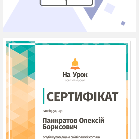
Краса й духовність існують поза
часом .
Асоціативний кущ
Які асоціації виникають,
коли
чуєте слово інформація ?
в
LearningApps
( на комп
’
ютері
,
Робота
робота в парах )
https://learningapps.org/display?v=pxrh6huft17
Знайдіть зашифровані слова ( по діагоналі ,
вертикалі чи горизонталі )
Преса , інтернет , медіа, факти , модератор,
мережа, вісті, відомості .
«Не бійтесь заглядати у словник…»
У вас на парті словник з теми .
Передивіться , проаналізуйте значення
слів . Уведіть 2 слова у речення . Що ви
можете сказати про слово модератор –