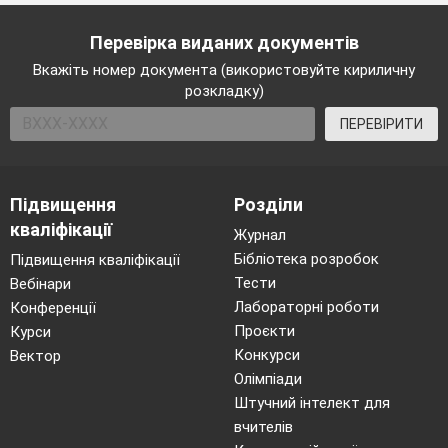
актуальна, достовірна, корисна
заохочує, розвиває, надихає
Перевірка виданих документів
Умій її знайти !
Світ медіа цікавий!
Вкажіть номер документа (використовуйте кириличну
розкладку)
VI
Домашнє завдання
( на вибір)
ПЕРЕВІРИТИ
-Написати есе «Самоосвіта – шлях до успіху»
- підібрати цікаві факти про сучасний інтернет-
простір ( нові слова , їх значення)
Підвищення
Розділи
- створити публікацію «Світ інформації»
кваліфікації
Журнал
Бібліотека розробок
Підвищення кваліфікації
Тести
Вебінари
Лабораторні роботи
Конференції
Проєкти
Курси
Конкурси
Вектор
Олімпіади
Штучний інтелект для
вчителів