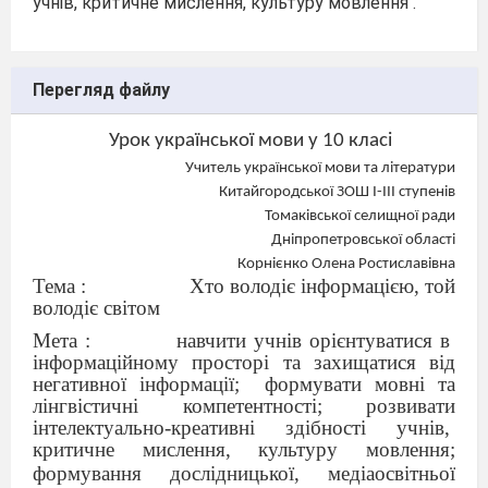
учнів, критичне мислення, культуру мовлення .
Перегляд файлу
Урок української мови у 10 класі
Учитель української мови та літератури
Китайгородської ЗОШ І-ІІІ ступенів
Томаківської селищної ради
Дніпропетровської області
Корнієнко Олена Ростиславівна
Тема :
Хто володіє інформацією, той
володіє світом
Мета :
навчити учнів орієнтуватися в
інформаційному просторі та захищатися від
негативної інформації;
формувати мовні та
лінгвістичні компетентності; розвивати
інтелектуально-креативні здібності учнів,
критичне мислення, культуру мовлення;
формування дослідницької, медіаосвітньої