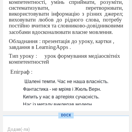
компетентності, умінь
сприймати, розуміти,
систематизувати, перетворювати,
використовувати інформацію з різних джерел;
виховувати любов до рідного слова, потребу
постійно вчитися та
словниково-довідниковими
засобами вдосконалювати власне мовлення.
Обладнання : презентація до уроку, картки ,
завдання в
LearningApps
.
Тип уроку :
урок формування медіаосвітніх
компетентностей
Епіграф :
Шалені темпи. Час не наша власність.
Фантастика - не мріяв і Жюль Верн.
Кипить у нас в артеріях сучасність.
Нас із металу виклепав модерн.
DOCX
ПЛАН УРОКУ
Додав(-ла)
І. Перевірка домашнього завдання