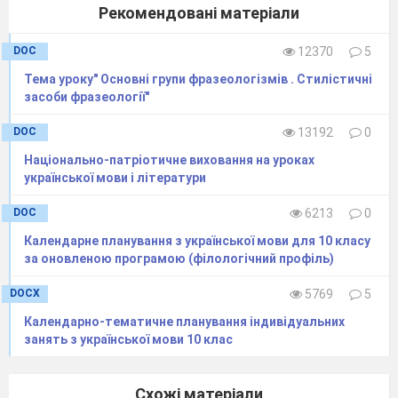
Любити до безтями – любити до нестями
Рекомендовані матеріали
Без утайки – відкрито
Вище сил – понад силу
DOC
12370
5
Говорити відкрито – говорити відверто, щиро
Тема уроку" Основні групи фразеологізмів . Стилістичні
Відповідно з можливостями – відповідно до
засоби фразеології"
можливостей
В інший час – іншим часом
DOC
13192
0
В кінці кінців – кінець кінцем, врешті-решт, зрештою
Національно-патріотичне виховання на уроках
Вовік-віки – повік-віки
української мови і літератури
В обнімку – обійнявшись
DOC
6213
0
Це в основному преса –
це переважно преса
Календарне планування з української мови для 10 класу
Вперше знайомитися – знайомитися
за оновленою програмою (філологічний профіль)
В останній час – останнім часом
В подальшому висвітлювати – надалі висвітлювати
DOCX
5769
5
Введіть у речення 2-3 вислови
Календарно-тематичне планування індивідуальних
Кейс-гра «Інформаційна ера»
занять з української мови 10 клас
Звідки ми черпаємо інформацію ? Які її
джерела ? Раніше – книга була джерелом
знань , а сьогодні ?
Схожі матеріали