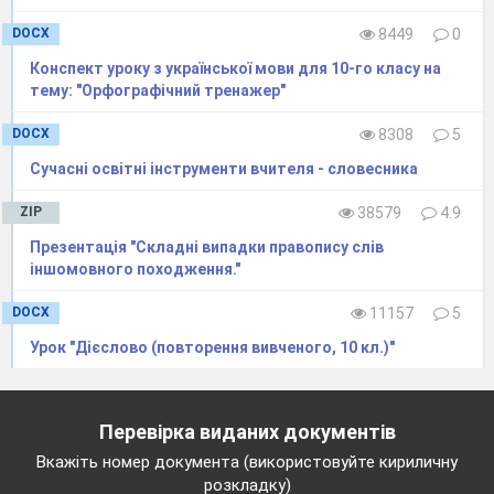
DOCX
8449
0
Конспект уроку з української мови для 10-го класу на
тему: "Орфографічний тренажер"
DOCX
8308
5
Сучасні освітні інструменти вчителя - словесника
ZIP
38579
4.9
Презентація "Складні випадки правопису слів
іншомовного походження."
DOCX
11157
5
2.
Назвіть риси реалізму. Аргументуйте, що твір
Урок "Дієслово (повторення вивченого, 10 кл.)"
«Кайдашева сім’я» належить до реалізму
Перевірка виданих документів
Вкажіть номер документа (використовуйте кириличну
розкладку)