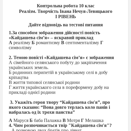
Контрольна робота 10 клас
Реалізм. Творчість Івана Нечуя-Левицького
І РІВЕНЬ
Дайте відповідь на тестові питання
1.За способом зображення дійсності повість
«Кайдашева сім’я» – яскравий приклад
А
реалізму
Б
романтизму
В
сентименталізму
Г
символізму
2. Темою повісті «Кайдашева сім’я» є зображення
А сімейного селянського побуту до закріпачення
українських земель.
Б родинних перипетій в українському селі в добу
кріпацтва
В життя типової селянської родини
Г життя українського села в пореформену добу на
прикладі однієї родини
3. Укажіть героя твору “Кайдашева сім'я”, про
якого сказано: “Вона довго терлась коло панів і
набралась од їх трохи панства”
А
Маруся
Б
баба Палажка
В
Мотря
Г
Мелашка
4. Чим розпочинається твір "Кайдашева сім'я"?
А розмовою двох братів про дівчат