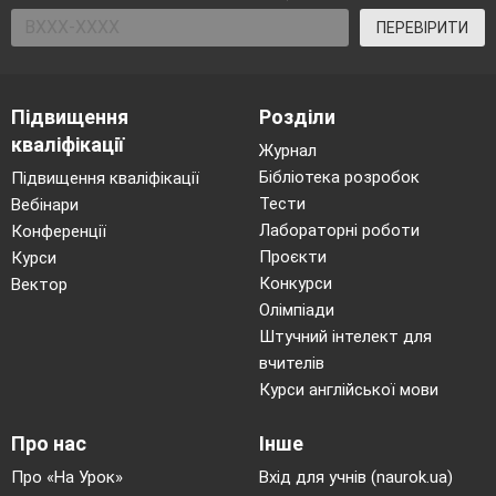
ПЕРЕВІРИТИ
Підвищення
Розділи
кваліфікації
Журнал
Бібліотека розробок
Підвищення кваліфікації
Тести
Вебінари
Лабораторні роботи
Конференції
Проєкти
Курси
Конкурси
Вектор
Олімпіади
Штучний інтелект для
вчителів
Курси англійської мови
Про нас
Інше
Про «На Урок»
Вхід для учнів (naurok.ua)