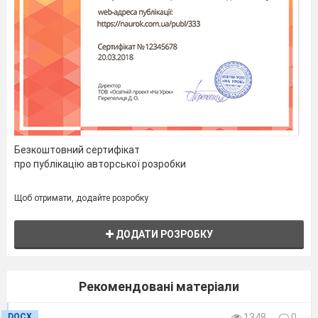
Безкоштовний сертифікат
ІІІ рівень
про публікацію авторської розробки
1. Опишіть ситуацію, яка зображена на ілюстрації
Щоб отримати, додайте розробку
1.
ДОДАТИ РОЗРОБКУ
2.
Рекомендовані матеріали
DOCX
1348
0